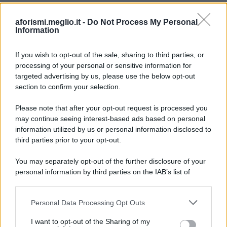
aforismi.meglio.it -
Do Not Process My Personal
Information
If you wish to opt-out of the sale, sharing to third parties, or
processing of your personal or sensitive information for
Ricevi LE FRASI PIÙ BELLE via e-mail
targeted advertising by us, please use the below opt-out
section to confirm your selection.
E-mail
OK
Please note that after your opt-out request is processed you
may continue seeing interest-based ads based on personal
information utilized by us or personal information disclosed to
third parties prior to your opt-out.
You may separately opt-out of the further disclosure of your
personal information by third parties on the IAB’s list of
downstream participants.
Personal Data Processing Opt Outs
This information may also be disclosed by us to third parties
on the IAB’s List of Downstream Participants that may further
I want to opt-out of the Sharing of my
disclose it to other third parties.