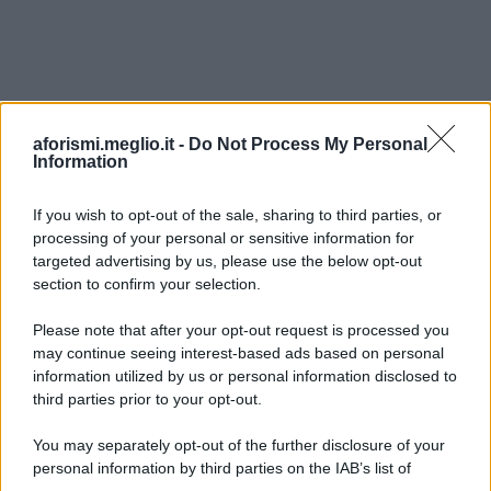
aforismi.meglio.it -
Do Not Process My Personal
Information
If you wish to opt-out of the sale, sharing to third parties, or
processing of your personal or sensitive information for
Ricevi LE FRASI PIÙ BELLE via e-mail
targeted advertising by us, please use the below opt-out
section to confirm your selection.
E-mail
OK
Please note that after your opt-out request is processed you
may continue seeing interest-based ads based on personal
information utilized by us or personal information disclosed to
third parties prior to your opt-out.
You may separately opt-out of the further disclosure of your
personal information by third parties on the IAB’s list of