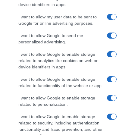
device identifiers in apps.
Frasi dei film
Frase film della settimana
I want to allow my user data to be sent to
Frasi film più lette
Google for online advertising purposes.
Incipit dei film
Elenco registi
I want to allow Google to send me
Film più cercati
personalized advertising.
Frasi sul cinema
I want to allow Google to enable storage
SERVIZI
related to analytics like cookies on web or
Mappa del sito
device identifiers in apps.
Privacy Policy
Cookie Policy
I want to allow Google to enable storage
Frasi suddivise per tema
related to functionality of the website or app.
Foto con frasi belle
I want to allow Google to enable storage
Indice degli autori
related to personalization.
I want to allow Google to enable storage
Aforismi
.meglio.it è l'archivio web dedicato a frasi,
related to security, including authentication
aforismi e citazioni più grande del web (137.890 frasi in
functionality and fraud prevention, and other
database) • ©2005-2025 • La riproduzione dei testi è