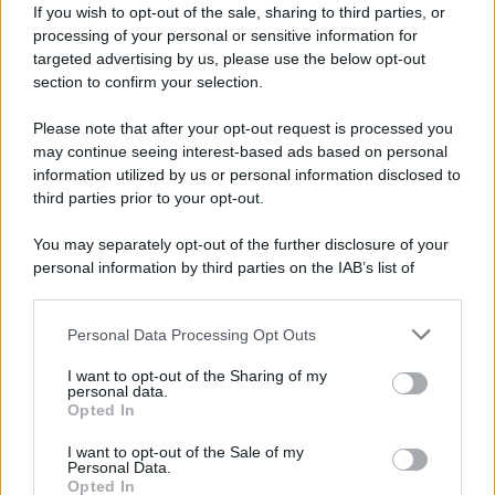
If you wish to opt-out of the sale, sharing to third parties, or
processing of your personal or sensitive information for
targeted advertising by us, please use the below opt-out
section to confirm your selection.
Please note that after your opt-out request is processed you
may continue seeing interest-based ads based on personal
information utilized by us or personal information disclosed to
third parties prior to your opt-out.
You may separately opt-out of the further disclosure of your
personal information by third parties on the IAB’s list of
Da:
Giusy
downstream participants.
Confermo la mia opinione su di te, cara
Personal Data Processing Opt Outs
This information may also be disclosed by us to third parties
on the IAB’s List of Downstream Participants that may further
amica: parole come queste possono
I want to opt-out of the Sharing of my
disclose it to other third parties.
personal data.
appartenere SOLO ad una bella e
Opted In
Please note that this website/app uses one or more Google
intelligente persona.. che l'indifferenza,...
services and may gather and store information including but
I want to opt-out of the Sale of my
Personal Data.
not limited to your visit or usage behaviour. You may click to
Leggi di più
Opted In
grant or deny consent to Google and its third-party tags to