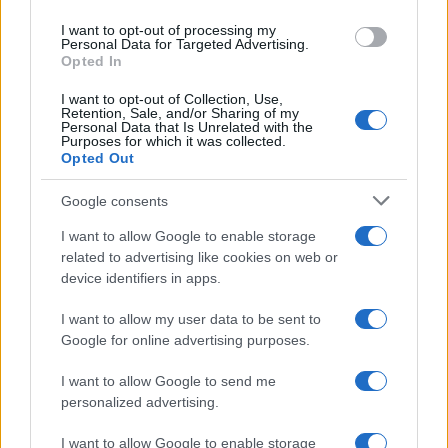
use your data for below specified purposes in below Google
I want to opt-out of processing my
consent section.
Personal Data for Targeted Advertising.
Opted In
I want to opt-out of Collection, Use,
Retention, Sale, and/or Sharing of my
Personal Data that Is Unrelated with the
Purposes for which it was collected.
Opted Out
Google consents
I want to allow Google to enable storage
related to advertising like cookies on web or
device identifiers in apps.
Ricevi LE FRASI PIÙ BELLE via e-mail
I want to allow my user data to be sent to
Google for online advertising purposes.
E-mail
OK
I want to allow Google to send me
personalized advertising.
I want to allow Google to enable storage