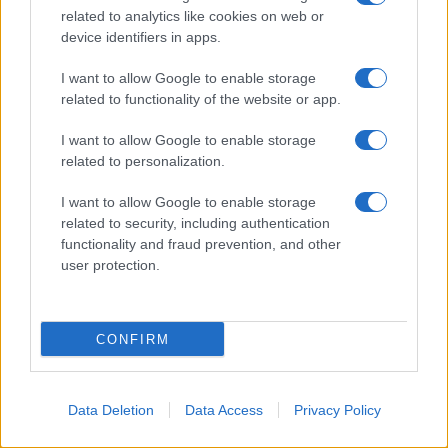
related to analytics like cookies on web or
device identifiers in apps.
I want to allow Google to enable storage
related to functionality of the website or app.
I want to allow Google to enable storage
related to personalization.
I want to allow Google to enable storage
related to security, including authentication
functionality and fraud prevention, and other
user protection.
FRASI
CONFIRM
Frase del giorno
Frasi celebri
Frasi da condividere
Poesie
Data Deletion
Data Access
Privacy Policy
Proverbi