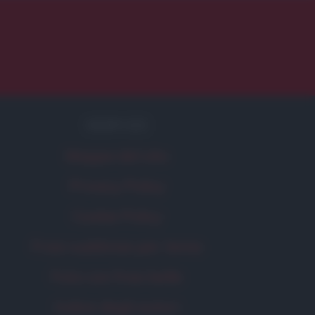
SERVIZI
Mappa del sito
Privacy Policy
Cookie Policy
Frasi suddivise per tema
Foto con frasi belle
Indice degli autori