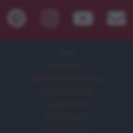
FILM
Frasi dei film
Frase film della settimana
Frasi film più lette
Incipit dei film
Elenco registi
Film più cercati