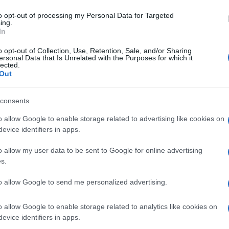
to opt-out of processing my Personal Data for Targeted
ing.
In
o opt-out of Collection, Use, Retention, Sale, and/or Sharing
ersonal Data that Is Unrelated with the Purposes for which it
lected.
 Speriamo di sì.
Out
 opinione è importante!
consents
o allow Google to enable storage related to advertising like cookies on
evice identifiers in apps.
o allow my user data to be sent to Google for online advertising
s.
to allow Google to send me personalized advertising.
o allow Google to enable storage related to analytics like cookies on
evice identifiers in apps.