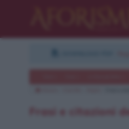
DOWNLOAD PDF
:
Regi
Temi
Frasi
Le frasi più lette
Aforismi
Frasi film
Registi
Frasi e cit
Frasi e citazioni 