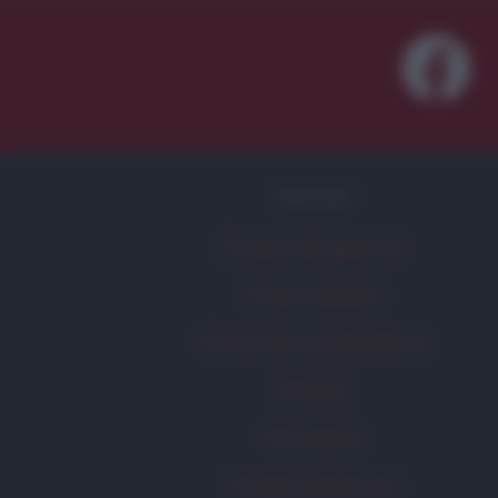
FRASI
Frase del giorno
Frasi celebri
Frasi da condividere
Poesie
Proverbi
Incipit letterari