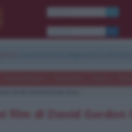
strati
e scarica le frasi degli autori in formato
Frasi con immagini
Frasi dei film
Storie
Poesi
azioni dei film di David Gordon Green
dei film di David Gordon