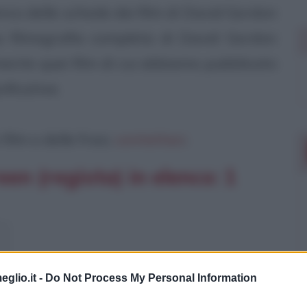
nco delle schede dei film di David Gordon
a filmografia completa di David Gordon
ente quei film di cui abbiamo pubblicato
nificative.
ilm o delle frasi,
contattaci
.
en (regista) in elenco: 1
eglio.it -
Do Not Process My Personal Information