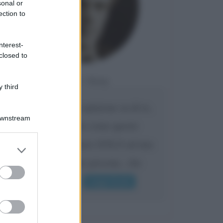
sonal or
ection to
nterest-
closed to
Da:
Giusy
 third
Confermo la mia opinione su di te,
Downstream
cara amica: parole come queste
possono appartenere SOLO ad una
er and store
to grant or
bella e intelligente persona.. che
ed purposes
l'indifferenza,...
Leggi di più