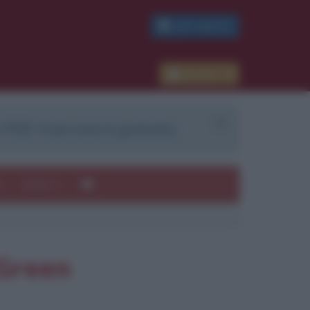
PDF GRATIS
Accedi
 PDF. Il servizio è gratuito.
e
Autori
 Green