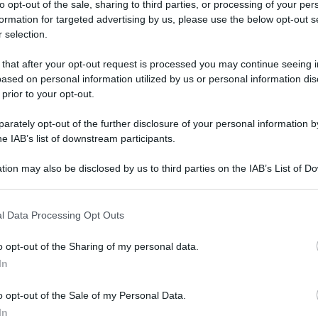
to opt-out of the sale, sharing to third parties, or processing of your per
formation for targeted advertising by us, please use the below opt-out s
 selection.
 that after your opt-out request is processed you may continue seeing i
ased on personal information utilized by us or personal information dis
 prior to your opt-out.
rately opt-out of the further disclosure of your personal information by
he IAB’s list of downstream participants.
tion may also be disclosed by us to third parties on the IAB’s List of 
di altri registi
 that may further disclose it to other third parties.
 that this website/app uses one or more Google services and may gath
l Data Processing Opt Outs
including but not limited to your visit or usage behaviour. You may click 
 to Google and its third-party tags to use your data for below specifi
o opt-out of the Sharing of my personal data.
ogle consent section.
In
David Hackl
o opt-out of the Sale of my Personal Data.
In