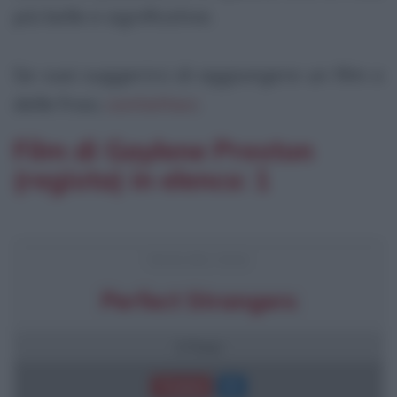
più belle e significative.
Se vuoi suggerirci di aggiungere un film o
delle frasi,
contattaci
.
Film di Gaylene Preston
(regista) in elenco: 1
FRASI DEL FILM
Perfect Strangers
3 frasi
Trama