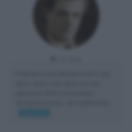
Da:
Giusy
Confermo la mia opinione su di te, cara
amica: parole come queste possono
appartenere SOLO ad una bella e
intelligente persona.. che l'indifferenza,...
Leggi di più