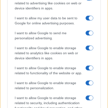
FILM
related to advertising like cookies on web or
device identifiers in apps.
Frasi dei film
Frase film della settimana
I want to allow my user data to be sent to
Frasi film più lette
Google for online advertising purposes.
Incipit dei film
Elenco registi
I want to allow Google to send me
Film più cercati
personalized advertising.
Frasi sul cinema
I want to allow Google to enable storage
SERVIZI
related to analytics like cookies on web or
Mappa del sito
device identifiers in apps.
Privacy Policy
Cookie Policy
I want to allow Google to enable storage
Frasi suddivise per tema
related to functionality of the website or app.
Foto con frasi belle
I want to allow Google to enable storage
Indice degli autori
related to personalization.
I want to allow Google to enable storage
Aforismi
.meglio.it è l'archivio web dedicato a frasi,
related to security, including authentication
aforismi e citazioni più grande del web (137.905 frasi in