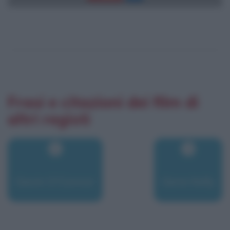
Frasi e citazioni dei film di
altri registi
Gavin O'Connor
Gene Kelly