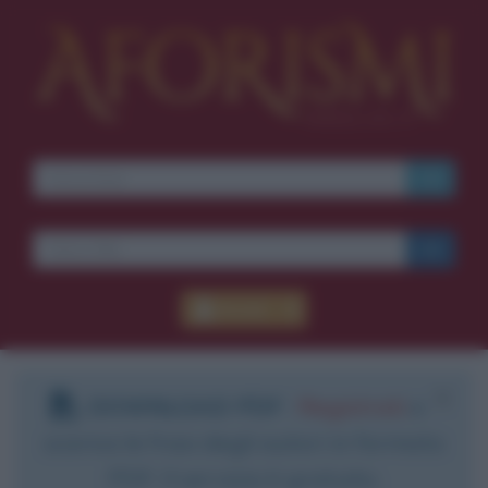
Accedi
DOWNLOAD PDF
:
Registrati
e
scarica le frasi degli autori in formato
PDF. Il servizio è gratuito.