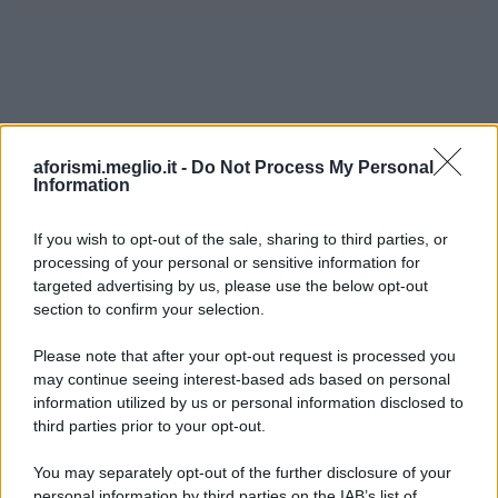
aforismi.meglio.it -
Do Not Process My Personal
Information
If you wish to opt-out of the sale, sharing to third parties, or
processing of your personal or sensitive information for
Ricevi LE FRASI PIÙ BELLE via e-mail
targeted advertising by us, please use the below opt-out
section to confirm your selection.
E-mail
OK
Please note that after your opt-out request is processed you
may continue seeing interest-based ads based on personal
information utilized by us or personal information disclosed to
third parties prior to your opt-out.
You may separately opt-out of the further disclosure of your
personal information by third parties on the IAB’s list of