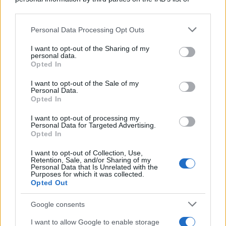
downstream participants.
Personal Data Processing Opt Outs
This information may also be disclosed by us to third parties
on the IAB’s List of Downstream Participants that may further
I want to opt-out of the Sharing of my
disclose it to other third parties.
personal data.
Opted In
Please note that this website/app uses one or more Google
services and may gather and store information including but
I want to opt-out of the Sale of my
Personal Data.
not limited to your visit or usage behaviour. You may click to
Opted In
grant or deny consent to Google and its third-party tags to
use your data for below specified purposes in below Google
I want to opt-out of processing my
consent section.
Personal Data for Targeted Advertising.
FRASI
Opted In
Frase del giorno
I want to opt-out of Collection, Use,
Frasi celebri
Retention, Sale, and/or Sharing of my
Personal Data that Is Unrelated with the
Frasi da condividere
Purposes for which it was collected.
Poesie
Opted Out
Proverbi
Incipit letterari
Google consents
Storie con morale
I want to allow Google to enable storage