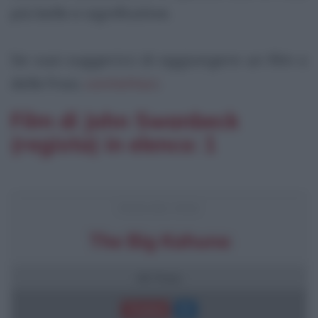
più belle e significative.
Se vuoi suggerirci di aggiungere un film o
delle frasi,
contattaci
.
Film di John Swanbeck
(regista) in elenco: 1
FRASI DEL FILM
The Big Kahuna
40 frasi
Trama