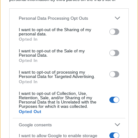
downstream participants.
Personal Data Processing Opt Outs
This information may also be disclosed by us to third parties
on the IAB’s List of Downstream Participants that may further
I want to opt-out of the Sharing of my
disclose it to other third parties.
personal data.
Opted In
Please note that this website/app uses one or more Google
services and may gather and store information including but
I want to opt-out of the Sale of my
Personal Data.
not limited to your visit or usage behaviour. You may click to
Opted In
grant or deny consent to Google and its third-party tags to
use your data for below specified purposes in below Google
I want to opt-out of processing my
consent section.
Personal Data for Targeted Advertising.
FRASI
Opted In
Frase del giorno
I want to opt-out of Collection, Use,
Frasi celebri
Retention, Sale, and/or Sharing of my
Personal Data that Is Unrelated with the
Frasi da condividere
Purposes for which it was collected.
Poesie
Opted Out
Proverbi
Incipit letterari
Google consents
Storie con morale
I want to allow Google to enable storage