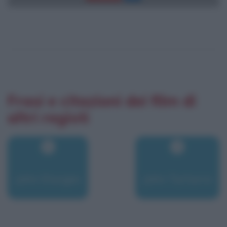
Frasi e citazioni dei film di
altri registi
John Sturges
John Turturro