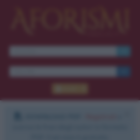
Accedi
DOWNLOAD PDF
:
Registrati
e
scarica le frasi degli autori in formato
PDF. Il servizio è gratuito.