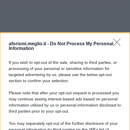
aforismi.meglio.it -
Do Not Process My Personal
Information
If you wish to opt-out of the sale, sharing to third parties, or
processing of your personal or sensitive information for
Ricevi LE FRASI PIÙ BELLE via e-mail
targeted advertising by us, please use the below opt-out
section to confirm your selection.
E-mail
OK
Please note that after your opt-out request is processed you
may continue seeing interest-based ads based on personal
information utilized by us or personal information disclosed to
third parties prior to your opt-out.
You may separately opt-out of the further disclosure of your
personal information by third parties on the IAB’s list of