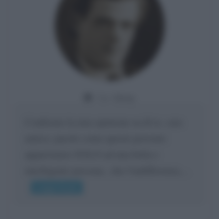
Da:
Giusy
Confermo la mia opinione su di te, cara
amica: parole come queste possono
appartenere SOLO ad una bella e
intelligente persona.. che l'indifferenza,...
Leggi di più