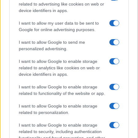
FILM
related to advertising like cookies on web or
device identifiers in apps.
Frasi dei film
Frase film della settimana
I want to allow my user data to be sent to
Frasi film più lette
Google for online advertising purposes.
Incipit dei film
Elenco registi
I want to allow Google to send me
Film più cercati
personalized advertising.
Frasi sul cinema
I want to allow Google to enable storage
SERVIZI
related to analytics like cookies on web or
Mappa del sito
device identifiers in apps.
Privacy Policy
Cookie Policy
I want to allow Google to enable storage
Frasi suddivise per tema
related to functionality of the website or app.
Foto con frasi belle
I want to allow Google to enable storage
Indice degli autori
related to personalization.
I want to allow Google to enable storage
Aforismi
.meglio.it è l'archivio web dedicato a frasi,
related to security, including authentication
aforismi e citazioni più grande del web (137.901 frasi in