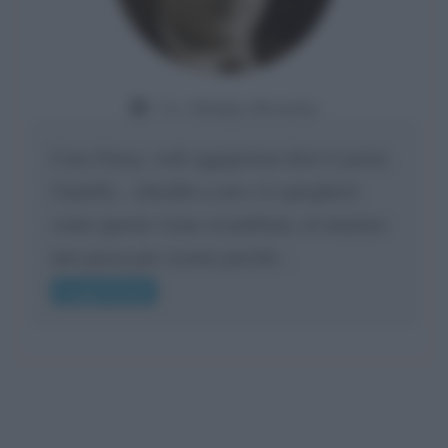
Da:
Gladys Bozanic
Cara Giusy, vedi oggigiorno dove ti porta
l'umiltà... chiedilo a me e ti spiegherò
come questa viene ricambiata, al minimo
uno passa per scemo perché...
Leggi di più