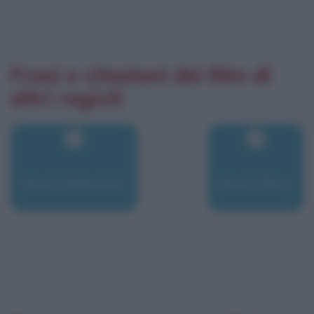
Frasi e citazioni dei film di
altri registi
Keoni Waxman
Kevin Bray