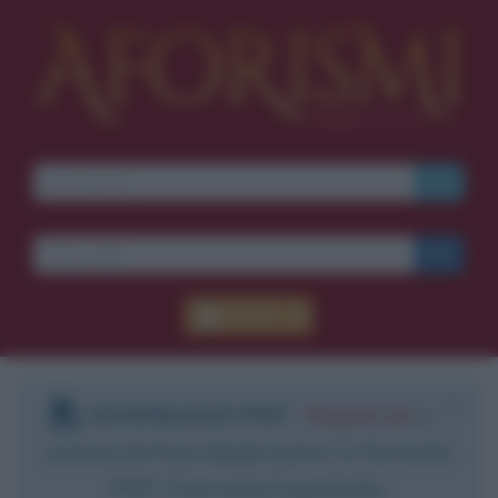
Accedi
DOWNLOAD PDF
:
Registrati
e
scarica le frasi degli autori in formato
PDF. Il servizio è gratuito.