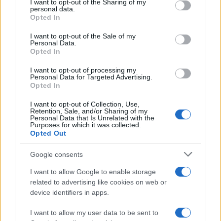
I want to opt-out of the Sharing of my
disclose it to other third parties.
personal data.
Opted In
Please note that this website/app uses one or more Google
services and may gather and store information including but
I want to opt-out of the Sale of my
Personal Data.
not limited to your visit or usage behaviour. You may click to
Opted In
grant or deny consent to Google and its third-party tags to
use your data for below specified purposes in below Google
I want to opt-out of processing my
consent section.
Personal Data for Targeted Advertising.
FRASI
Opted In
Frase del giorno
I want to opt-out of Collection, Use,
Frasi celebri
Retention, Sale, and/or Sharing of my
Personal Data that Is Unrelated with the
Frasi da condividere
Purposes for which it was collected.
Poesie
Opted Out
Proverbi
Incipit letterari
Google consents
Storie con morale
I want to allow Google to enable storage
FILM
related to advertising like cookies on web or
device identifiers in apps.
Frasi dei film
Frase film della settimana
I want to allow my user data to be sent to
Frasi film più lette