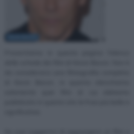
Kevin Bacon
Presentiamo in questa pagina l'elenco
delle schede dei film di Kevin Bacon. Non è
da considerarsi una filmografia completa
di Kevin Bacon, in quanto elenchiamo
solamente quei film di cui abbiamo
pubblicato in questo sito le frasi più belle e
significative.
Se vuoi suggerirci di aggiungere un film o