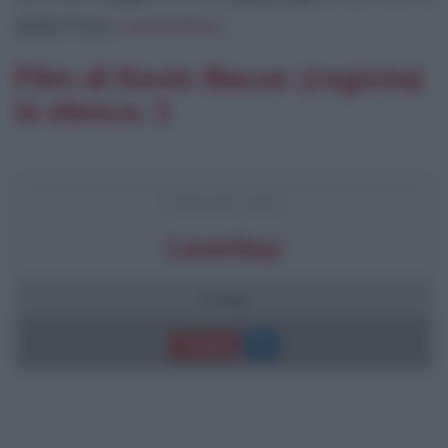
delle frasi,
contattaci
.
Film di Kevin Bacon (regista)
in elenco: 1
FRASI DEL FILM
Loverboy
2 frasi
Trama