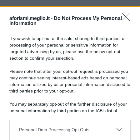
aforismi.meglio.it -
Do Not Process My Personal
Information
If you wish to opt-out of the sale, sharing to third parties, or
processing of your personal or sensitive information for
Ricevi LE FRASI PIÙ BELLE via e-mail
targeted advertising by us, please use the below opt-out
section to confirm your selection.
E-mail
OK
Please note that after your opt-out request is processed you
may continue seeing interest-based ads based on personal
information utilized by us or personal information disclosed to
third parties prior to your opt-out.
You may separately opt-out of the further disclosure of your
personal information by third parties on the IAB’s list of
downstream participants.
Personal Data Processing Opt Outs
This information may also be disclosed by us to third parties
on the IAB’s List of Downstream Participants that may further