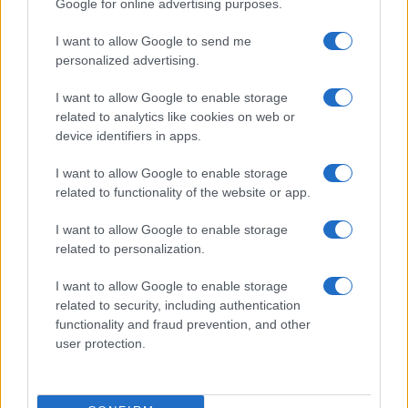
Google for online advertising purposes.
Incipit dei film
Elenco registi
I want to allow Google to send me
Film più cercati
personalized advertising.
Frasi sul cinema
I want to allow Google to enable storage
SERVIZI
related to analytics like cookies on web or
Mappa del sito
device identifiers in apps.
Privacy Policy
Cookie Policy
I want to allow Google to enable storage
Frasi suddivise per tema
related to functionality of the website or app.
Foto con frasi belle
I want to allow Google to enable storage
Indice degli autori
related to personalization.
I want to allow Google to enable storage
Aforismi
.meglio.it è l'archivio web dedicato a frasi,
related to security, including authentication
aforismi e citazioni più grande del web (137.847 frasi in
functionality and fraud prevention, and other
database) • ©2005-2025 • La riproduzione dei testi è
user protection.
consentita citando la fonte secondo la Licenza
Creative Commons
• Nota: in qualità di Affiliato Amazon,
il sito ricava una commissione sugli acquisti idonei. •