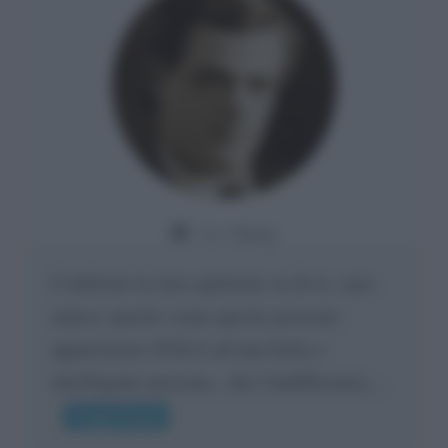
Da:
Giusy
Confermo la mia opinione su di te, cara
amica: parole come queste possono
appartenere SOLO ad una bella e
intelligente persona.. che l'indifferenza,...
Leggi di più