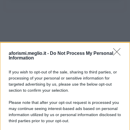
aforismi.meglio.it -
Do Not Process My Personal
Information
If you wish to opt-out of the sale, sharing to third parties, or
processing of your personal or sensitive information for
Ricevi LE FRASI PIÙ BELLE via e-mail
targeted advertising by us, please use the below opt-out
section to confirm your selection.
E-mail
OK
Please note that after your opt-out request is processed you
may continue seeing interest-based ads based on personal
information utilized by us or personal information disclosed to
third parties prior to your opt-out.