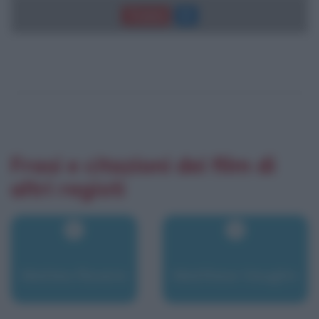
Trama
Frasi e citazioni dei film di
altri registi
Matteo Rovere
Matthew Vaughn