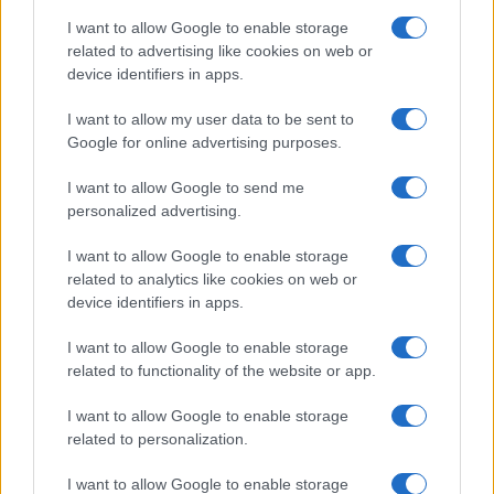
Storie con morale
I want to allow Google to enable storage
FILM
related to advertising like cookies on web or
device identifiers in apps.
Frasi dei film
Frase film della settimana
I want to allow my user data to be sent to
Frasi film più lette
Google for online advertising purposes.
Incipit dei film
Elenco registi
I want to allow Google to send me
Film più cercati
personalized advertising.
Frasi sul cinema
I want to allow Google to enable storage
SERVIZI
related to analytics like cookies on web or
Mappa del sito
device identifiers in apps.
Privacy Policy
Cookie Policy
I want to allow Google to enable storage
Frasi suddivise per tema
related to functionality of the website or app.
Foto con frasi belle
I want to allow Google to enable storage
Indice degli autori
related to personalization.
I want to allow Google to enable storage
Aforismi
.meglio.it è l'archivio web dedicato a frasi,