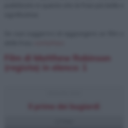
pubblicato in questo sito le frasi più belle e
significative.
Se vuoi suggerirci di aggiungere un film o
delle frasi,
contattaci
.
Film di Matthew Robinson
(regista) in elenco: 1
FRASI DEL FILM
Il primo dei bugiardi
12 frasi