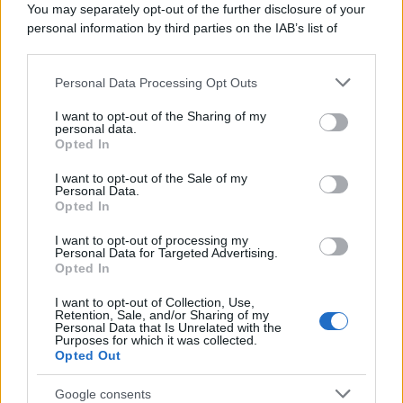
You may separately opt-out of the further disclosure of your
personal information by third parties on the IAB’s list of
downstream participants.
Personal Data Processing Opt Outs
This information may also be disclosed by us to third parties
on the IAB’s List of Downstream Participants that may further
I want to opt-out of the Sharing of my
disclose it to other third parties.
personal data.
Opted In
Please note that this website/app uses one or more Google
services and may gather and store information including but
I want to opt-out of the Sale of my
Personal Data.
not limited to your visit or usage behaviour. You may click to
Opted In
grant or deny consent to Google and its third-party tags to
use your data for below specified purposes in below Google
I want to opt-out of processing my
consent section.
Personal Data for Targeted Advertising.
FRASI
Opted In
Frase del giorno
I want to opt-out of Collection, Use,
Frasi celebri
Retention, Sale, and/or Sharing of my
Personal Data that Is Unrelated with the
Frasi da condividere
Purposes for which it was collected.
Poesie
Opted Out
Proverbi
Incipit letterari
Google consents