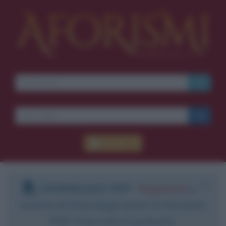
Accedi
DOWNLOAD PDF
:
Registrati
e
scarica le frasi degli autori in formato
PDF. Il servizio è gratuito.