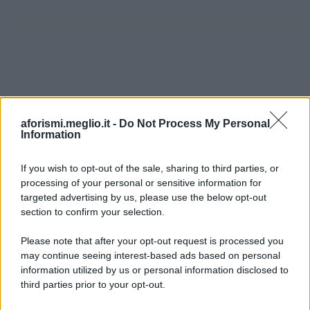
aforismi.meglio.it -
Do Not Process My Personal
Information
If you wish to opt-out of the sale, sharing to third parties, or
processing of your personal or sensitive information for
Ricevi LE FRASI PIÙ BELLE via e-mail
targeted advertising by us, please use the below opt-out
section to confirm your selection.
E-mail
OK
Please note that after your opt-out request is processed you
may continue seeing interest-based ads based on personal
information utilized by us or personal information disclosed to
third parties prior to your opt-out.