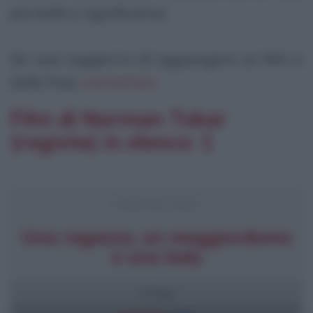
più belle e significative.
Se vuoi suggerirci di aggiungere un film o
delle frasi,
contattaci
.
Film di Norman Tokar
(regista) in elenco: 1
FRASI DEL FILM
Una ragazza, un maggiordomo
e una lady
4 frasi