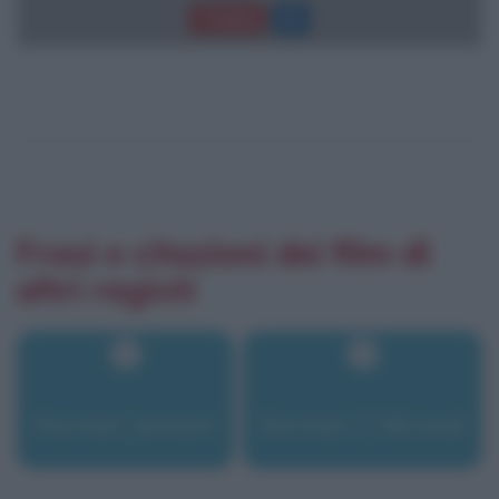
Trama
Frasi e citazioni dei film di
altri registi
Norman Jewison
Norman Z. McLeod