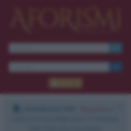
Accedi
DOWNLOAD PDF
:
Registrati
e
scarica le frasi degli autori in formato
PDF. Il servizio è gratuito.