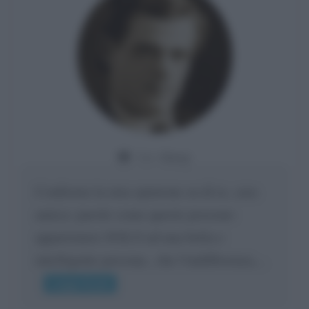
Da:
Giusy
Confermo la mia opinione su di te, cara
amica: parole come queste possono
appartenere SOLO ad una bella e
intelligente persona.. che l'indifferenza,...
Leggi di più