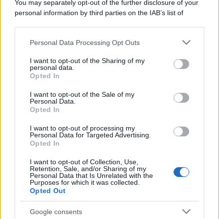
You may separately opt-out of the further disclosure of your
personal information by third parties on the IAB’s list of
downstream participants.
Personal Data Processing Opt Outs
This information may also be disclosed by us to third parties
on the IAB’s List of Downstream Participants that may further
I want to opt-out of the Sharing of my
disclose it to other third parties.
personal data.
Opted In
Please note that this website/app uses one or more Google
services and may gather and store information including but
I want to opt-out of the Sale of my
Personal Data.
not limited to your visit or usage behaviour. You may click to
Opted In
grant or deny consent to Google and its third-party tags to
use your data for below specified purposes in below Google
I want to opt-out of processing my
consent section.
Personal Data for Targeted Advertising.
FRASI
Opted In
Frase del giorno
I want to opt-out of Collection, Use,
Frasi celebri
Retention, Sale, and/or Sharing of my
Personal Data that Is Unrelated with the
Frasi da condividere
Purposes for which it was collected.
Poesie
Opted Out
Proverbi
Incipit letterari
Google consents
Storie con morale