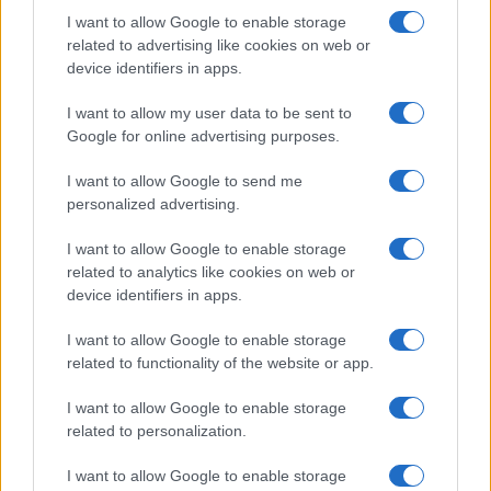
I want to allow Google to enable storage
FILM
related to advertising like cookies on web or
device identifiers in apps.
Frasi dei film
Frase film della settimana
I want to allow my user data to be sent to
Frasi film più lette
Google for online advertising purposes.
Incipit dei film
Elenco registi
I want to allow Google to send me
Film più cercati
personalized advertising.
Frasi sul cinema
I want to allow Google to enable storage
SERVIZI
related to analytics like cookies on web or
Mappa del sito
device identifiers in apps.
Privacy Policy
Cookie Policy
I want to allow Google to enable storage
Frasi suddivise per tema
related to functionality of the website or app.
Foto con frasi belle
I want to allow Google to enable storage
Indice degli autori
related to personalization.
I want to allow Google to enable storage
Aforismi
.meglio.it è l'archivio web dedicato a frasi,