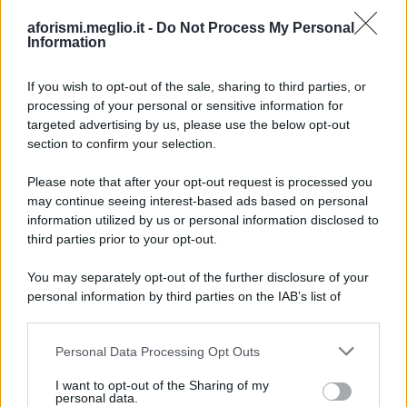
aforismi.meglio.it -
Do Not Process My Personal
Information
If you wish to opt-out of the sale, sharing to third parties, or
processing of your personal or sensitive information for
Ricevi LE FRASI PIÙ BELLE via e-mail
targeted advertising by us, please use the below opt-out
section to confirm your selection.
E-mail
OK
Please note that after your opt-out request is processed you
may continue seeing interest-based ads based on personal
information utilized by us or personal information disclosed to
third parties prior to your opt-out.
You may separately opt-out of the further disclosure of your
personal information by third parties on the IAB’s list of
downstream participants.
Personal Data Processing Opt Outs
This information may also be disclosed by us to third parties
on the IAB’s List of Downstream Participants that may further
I want to opt-out of the Sharing of my
disclose it to other third parties.
personal data.