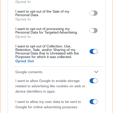
Opted In
Please note that this website/app uses one or more Google
services and may gather and store information including but
I want to opt-out of the Sale of my
Personal Data.
not limited to your visit or usage behaviour. You may click to
Opted In
grant or deny consent to Google and its third-party tags to
use your data for below specified purposes in below Google
I want to opt-out of processing my
consent section.
Personal Data for Targeted Advertising.
FRASI
Opted In
Frase del giorno
I want to opt-out of Collection, Use,
Frasi celebri
Retention, Sale, and/or Sharing of my
Personal Data that Is Unrelated with the
Frasi da condividere
Purposes for which it was collected.
Poesie
Opted Out
Proverbi
Incipit letterari
Google consents
Storie con morale
I want to allow Google to enable storage
FILM
related to advertising like cookies on web or
device identifiers in apps.
Frasi dei film
Frase film della settimana
I want to allow my user data to be sent to
Frasi film più lette
Google for online advertising purposes.
Incipit dei film