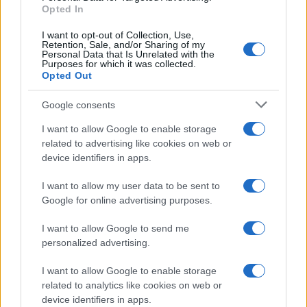
FRASI
Opted In
Frase del giorno
I want to opt-out of Collection, Use,
Frasi celebri
Retention, Sale, and/or Sharing of my
Personal Data that Is Unrelated with the
Frasi da condividere
Purposes for which it was collected.
Poesie
Opted Out
Proverbi
Incipit letterari
Google consents
Storie con morale
I want to allow Google to enable storage
FILM
related to advertising like cookies on web or
device identifiers in apps.
Frasi dei film
Frase film della settimana
I want to allow my user data to be sent to
Frasi film più lette
Google for online advertising purposes.
Incipit dei film
Elenco registi
I want to allow Google to send me
Film più cercati
personalized advertising.
Frasi sul cinema
I want to allow Google to enable storage
SERVIZI
related to analytics like cookies on web or
Mappa del sito
device identifiers in apps.