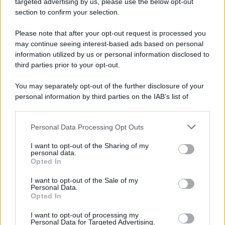
Ricevi LE FRASI PIÙ BELLE via e-mail
targeted advertising by us, please use the below opt-out
section to confirm your selection.
E-mail
OK
Please note that after your opt-out request is processed you
may continue seeing interest-based ads based on personal
information utilized by us or personal information disclosed to
third parties prior to your opt-out.
You may separately opt-out of the further disclosure of your
personal information by third parties on the IAB’s list of
downstream participants.
Personal Data Processing Opt Outs
This information may also be disclosed by us to third parties
on the IAB’s List of Downstream Participants that may further
I want to opt-out of the Sharing of my
disclose it to other third parties.
personal data.
Opted In
Please note that this website/app uses one or more Google
services and may gather and store information including but
I want to opt-out of the Sale of my
Personal Data.
not limited to your visit or usage behaviour. You may click to
Opted In
grant or deny consent to Google and its third-party tags to
use your data for below specified purposes in below Google
I want to opt-out of processing my
consent section.
Personal Data for Targeted Advertising.