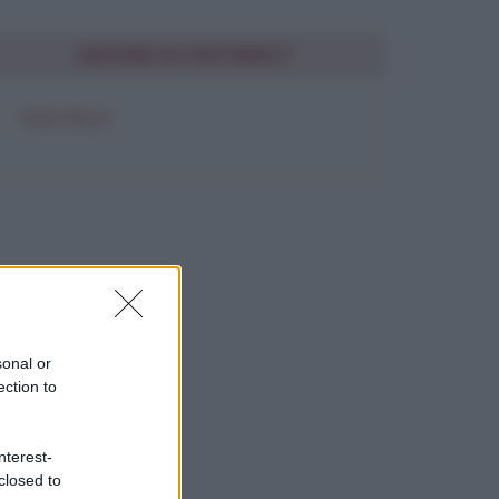
SEGUIMI SU PINTEREST
FRASI BELLE
sonal or
ection to
nterest-
closed to