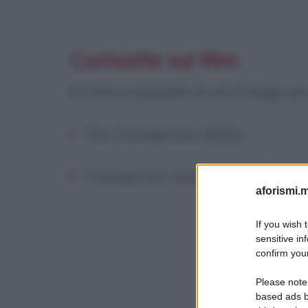
Curiosità sul film
È il terzo episodio di una trilogia
The Transporter (2002)
Transporter: Extreme (2005),
aforismi.m
If you wish 
sensitive in
confirm your
Please note
based ads b