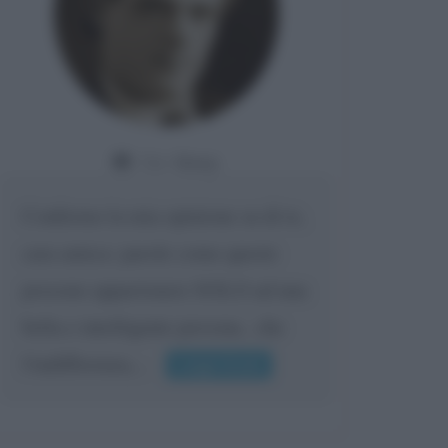
Da:
Giusy
Confermo la mia opinione su di te,
cara amica: parole come queste
possono appartenere SOLO ad una
bella e intelligente persona.. che
l'indifferenza,...
Leggi di più