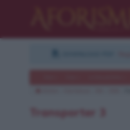
DOWNLOAD PDF
:
Regi
Temi
Frasi
Le frasi più lette
Aforismi
Frasi famose
Film
2008
Tr
Transporter 3