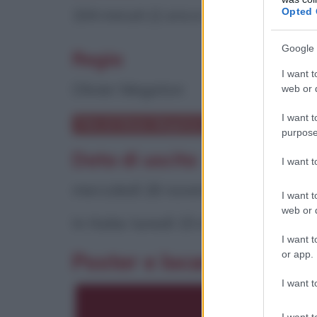
Opted 
104 minuti (1 ora e 44 minuti)
Google 
Regia
I want t
Olivier Megaton
web or d
I want t
Film di Olivier Megaton
purpose
Data di uscita
I want 
mercoledì 26 novembre 2008
I want t
web or d
In Italia: lunedì 15 marzo 2010
I want t
or app.
Poster e locandina
I want t
I want t