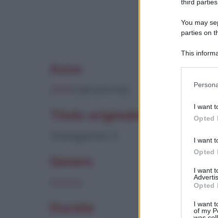
third parties
Questo film 
You may sepa
parties on t
This informa
Participants
Anno
Please note
Persona
2008
(18 anni fa)
information 
deny consent
I want t
in below Go
Titolo originale
Opted 
Transporter 3
I want t
Opted 
Genere
I want 
Advertis
Azione
Opted 
Durata
I want t
of my P
was col