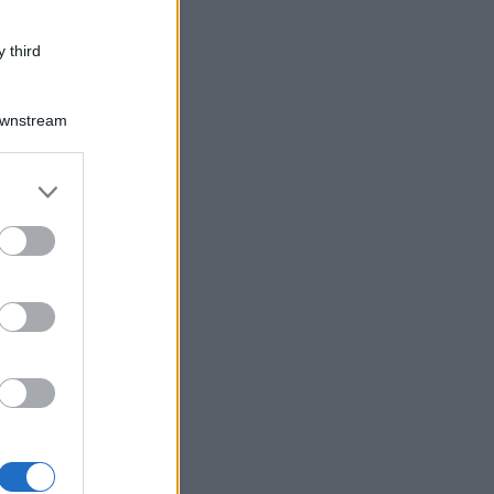
 third
Downstream
er and store
to grant or
ed purposes