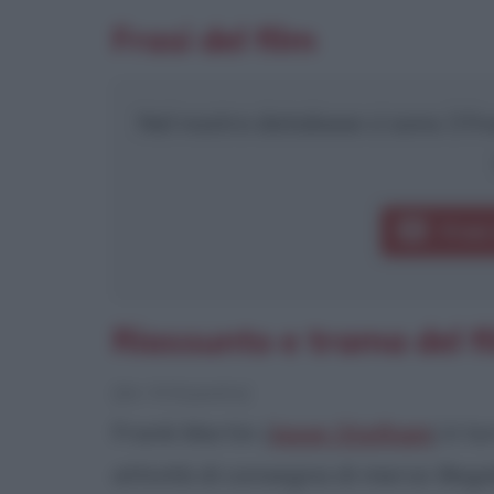
Frasi del film
Nel nostro database ci sono 3 fras
Frasi
Riassunto e trama del f
[da Wikipedia]
Frank Martin (
Jason Statham
) è t
attività di consegna di merce illeg