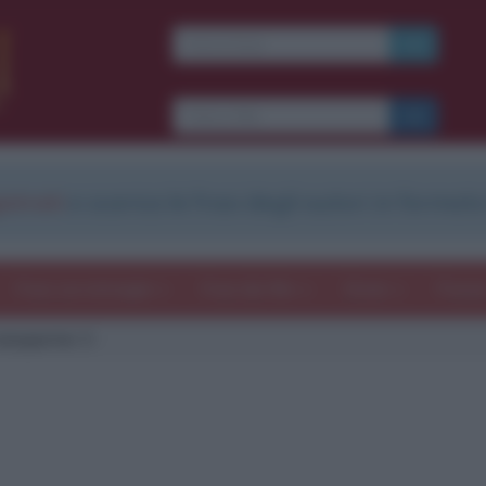
strati
e scarica le frasi degli autori in formato
Frasi con immagini
Frasi dei film
Storie
Poesi
ansporter 3