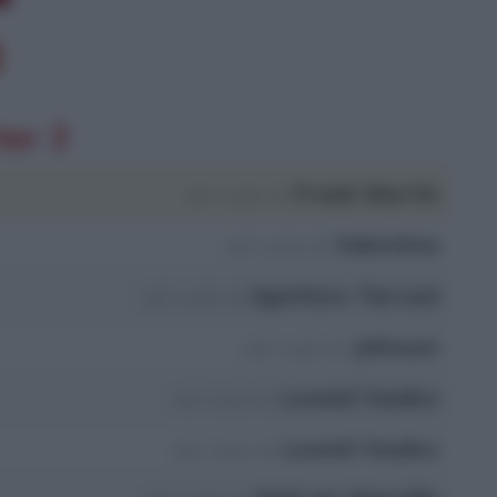
ter 3
Frank Martin
nel ruolo di
Valentina
nel ruolo di
Ispettore Tarconi
nel ruolo di
Johnson
nel ruolo di
Leonid Vasilev
nel ruolo di
Leonid Vasilev
nel ruolo di