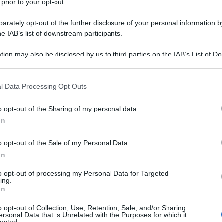
 prior to your opt-out.
su
rately opt-out of the further disclosure of your personal information by
he IAB’s list of downstream participants.
tion may also be disclosed by us to third parties on the IAB’s List of 
 that may further disclose it to other third parties.
 that this website/app uses one or more Google services and may gath
l Data Processing Opt Outs
including but not limited to your visit or usage behaviour. You may click 
 to Google and its third-party tags to use your data for below specifi
o opt-out of the Sharing of my personal data.
ogle consent section.
In
o opt-out of the Sale of my Personal Data.
In
to opt-out of processing my Personal Data for Targeted
ing.
In
o opt-out of Collection, Use, Retention, Sale, and/or Sharing
ersonal Data that Is Unrelated with the Purposes for which it
lected.