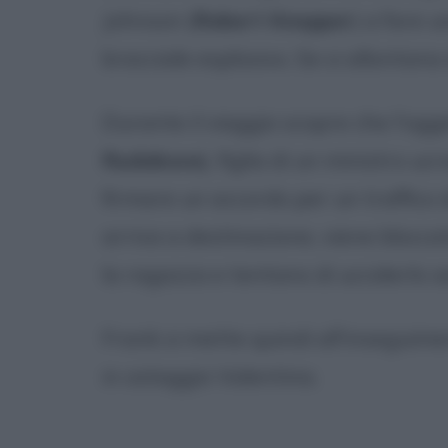
Johnson (
Robert Knepper
) a fare 
bracciale esplosivo. Se si allontana 
Durante il viaggio scopre che l'ogg
Rudakova
), figlia di un ministro uc
firmare un accordo per un traffico di
arriva a destinazione, viene blocc
la ragazza e tentano di ucciderlo s
Frank si mette quindi all'inseguime
in ostaggio Valentina.