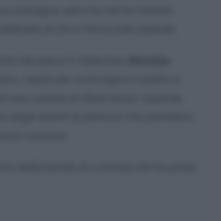
una consegna, pena la morte tramite
dall'auto di 24 m il bracciale esplode.
etto del pacco è Valentina (
Natal'ja
raino, rapita per costringere il padre a
 navi cariche di rifiuti tossici. Quando
ato dagli uomini di Johnson che prendono
enza successo.
nto della banda di criminali che ha preso