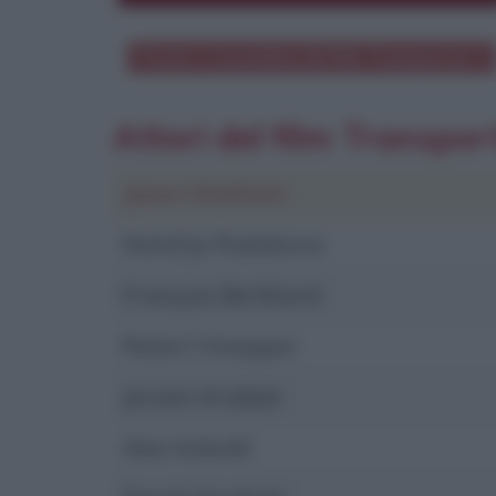
Poster e locandina del film
Transporter 3
Attori del film Transpor
Jason Statham
Natal'ja Rudakova
François Berléand
Robert Knepper
Jeroen Krabbé
Alex Kobold