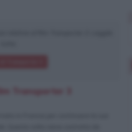
i relative al film
Transporter 3
. Leggile
tutte.
 di Transporter 3
ilm Transporter 3
ornato in Francia per continuare la sua
ale. Questa volta viene costretto da