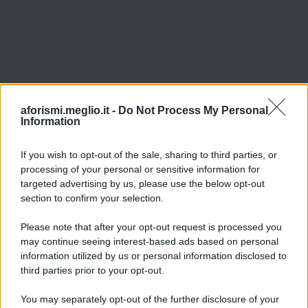
aforismi.meglio.it -
Do Not Process My Personal
Information
If you wish to opt-out of the sale, sharing to third parties, or
processing of your personal or sensitive information for
Ricevi LE FRASI PIÙ BELLE via e-mail
targeted advertising by us, please use the below opt-out
section to confirm your selection.
E-mail
OK
Please note that after your opt-out request is processed you
may continue seeing interest-based ads based on personal
information utilized by us or personal information disclosed to
third parties prior to your opt-out.
You may separately opt-out of the further disclosure of your