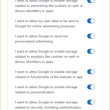
I want to allow Google to enable storage
FILM
related to advertising like cookies on web or
device identifiers in apps.
Frasi dei film
Frase film della settimana
I want to allow my user data to be sent to
Frasi film più lette
Google for online advertising purposes.
Incipit dei film
Elenco registi
I want to allow Google to send me
Film più cercati
personalized advertising.
Frasi sul cinema
I want to allow Google to enable storage
SERVIZI
related to analytics like cookies on web or
Mappa del sito
device identifiers in apps.
Privacy Policy
Cookie Policy
I want to allow Google to enable storage
Frasi suddivise per tema
related to functionality of the website or app.
Foto con frasi belle
I want to allow Google to enable storage
Indice degli autori
related to personalization.
I want to allow Google to enable storage
Aforismi
.meglio.it è l'archivio web dedicato a frasi,
related to security, including authentication
aforismi e citazioni più grande del web (137.890 frasi in