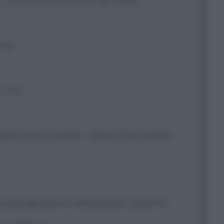
ne.
Cole]
 Questo non è esatto... Dove l'hai sentito
e piangevano e salutavano i parenti.