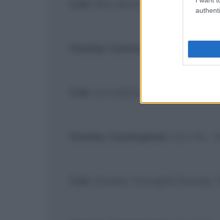
Cole
: Non dovrebbe guardare le p
authenti
Stanley Cunningham
: Come hai 
Cole
: La smetta di guardarmi!
[Si
Stanley Cunningham
: Con chi... 
Cole
: Stanley Tartaglia! Stanley 