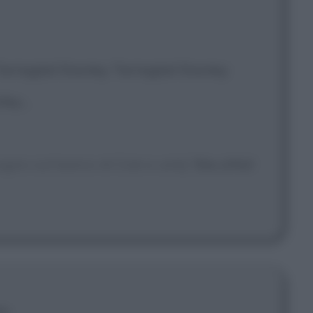
Tartaglia! Stanley Tartaglia! Stanley
ey...
pugno sul banco di Cole e urla]
Sta zitto!
to.