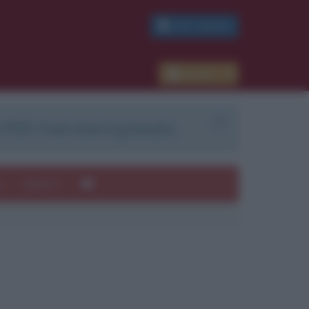
PDF GRATIS
Accedi
 PDF. Il servizio è gratuito.
e
Autori