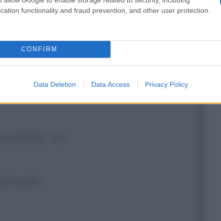
ersone! Le mette a disagio!
cation functionality and fraud prevention, and other user protection.
fatto?
CONFIRM
Data Deletion
Data Access
Privacy Policy
 copre gli occhi con le mani]
hai parlato... tu?
Tartaglia!