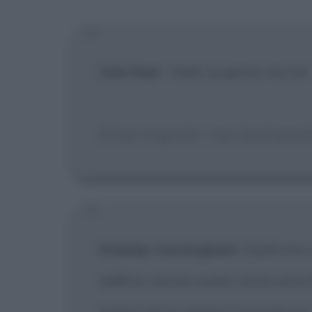
Cole Sear
:
Vedo la gente morta!
[Frase originale: I see dead peopl
Stanley Cunningham
: Qualcuno 
edificio veniva usato cento anni 
prima che io venissi a scuola qui.