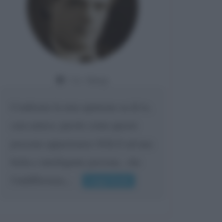
Da:
Giusy
Confermo la mia opinione su di te,
cara amica: parole come queste
possono appartenere SOLO ad una
bella e intelligente persona.. che
l'indifferenza,...
Leggi di più