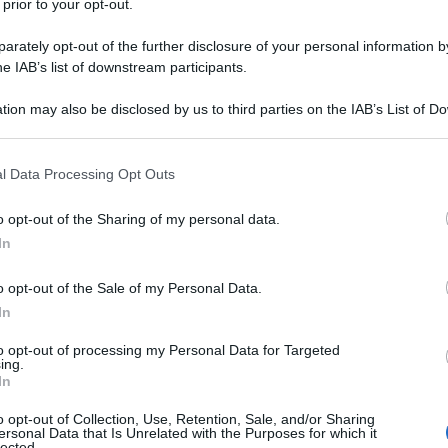
 prior to your opt-out.
rately opt-out of the further disclosure of your personal information by
he IAB’s list of downstream participants.
tion may also be disclosed by us to third parties on the IAB’s List of 
 that may further disclose it to other third parties.
te mi guarda così!
 that this website/app uses one or more Google services and may gath
l Data Processing Opt Outs
including but not limited to your visit or usage behaviour. You may click 
 to Google and its third-party tags to use your data for below specifi
o opt-out of the Sharing of my personal data.
?
ogle consent section.
In
o opt-out of the Sale of my Personal Data.
In
to opt-out of processing my Personal Data for Targeted
ing.
In
 io non so in che altro modo guardarti... Io...
o opt-out of Collection, Use, Retention, Sale, and/or Sharing
ersonal Data that Is Unrelated with the Purposes for which it
lected.