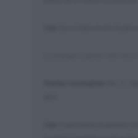
Cole
: Qui ci impiccavano le perso
[I compagni si girano tutti verso 
Stanley Cunningham
: No... è...
dire?
Cole
: Ci portavano le persone ch