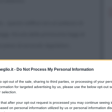
va addosso.
o... questo edificio era un palazzo di
eggi. Alcune delle primissime leggi di
 pieno di avvocati, legislatori...
tutti.
eglio.it -
Do Not Process My Personal Information
to opt-out of the sale, sharing to third parties, or processing of your per
formation for targeted advertising by us, please use the below opt-out s
on so chi dei tuoi compagni ti ha
 selection.
o solo spaventarti.
 that after your opt-out request is processed you may continue seeing i
ased on personal information utilized by us or personal information dis