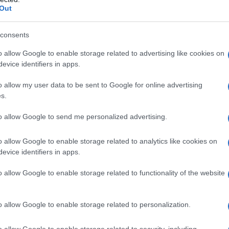
Out
consents
o allow Google to enable storage related to advertising like cookies on
evice identifiers in apps.
detto?
o allow my user data to be sent to Google for online advertising
s.
va a scuola qui, ha parlato strano fino
to allow Google to send me personalized advertising.
o allow Google to enable storage related to analytics like cookies on
evice identifiers in apps.
o allow Google to enable storage related to functionality of the website
o allow Google to enable storage related to personalization.
o allow Google to enable storage related to security, including