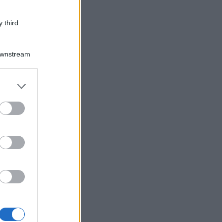
 third
Downstream
er and store
to grant or
ed purposes