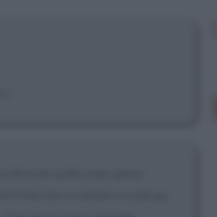
e.]
sa dirmi per quale scopo questo
fa? Prima che voi veniste a scuola qui.
..
[Cole alza la mano]
Sì? Cole!