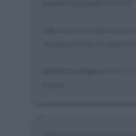
Stanley Cunningham
: Smettila!
Cole
: Stanley Tartaglia! Stanley 
Tartaglia! Stanley Tartaglia! Stanl
Stanley Cunningham
:
[Batte il 
Scemo!
Cole
: Ora voglio dirti il mio segre