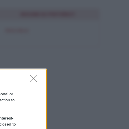
SEGUIMI SU PINTEREST
FRASI BELLE
sonal or
ection to
nterest-
closed to