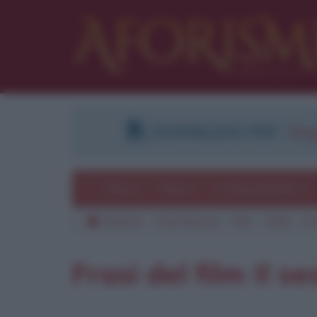
DOWNLOAD PDF
:
Regi
Temi
Frasi
Le frasi più lette
Aforismi
Frasi famose
Film
1999
Il
Frasi del film Il s