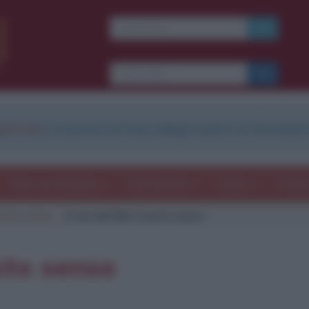
strati
e scarica le frasi degli autori in formato
Frasi con immagini
Frasi dei film
Storie
Poesi
 sesto senso
Frasi del film Il sesto senso
esto senso