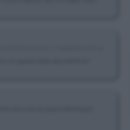
e che da lì a poco, ci sarebbe stata la
ti con queste balle apocalittiche?
bene direi che hai paura dell'acqua!