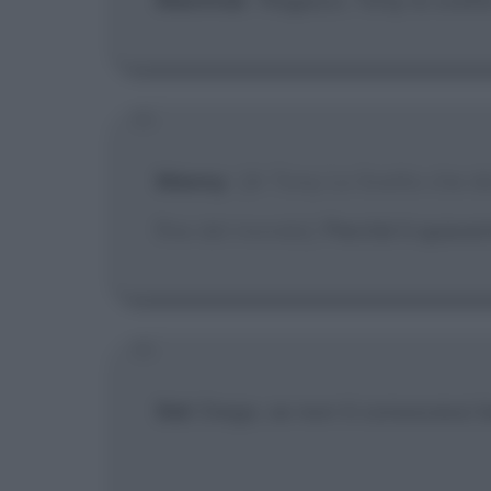
Manny
:
[A Tony Lo Svelto che dic
fine del mondo]
Perché li spaven
Sid
: Diego, se non ti conoscessi 