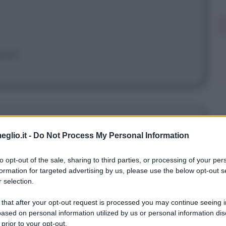
ene!
gazza giusta per me?
eglio.it -
Do Not Process My Personal Information
to opt-out of the sale, sharing to third parties, or processing of your per
formation for targeted advertising by us, please use the below opt-out s
 tu neanche un pochino. Quindi... vi
 selection.
 that after your opt-out request is processed you may continue seeing i
ased on personal information utilized by us or personal information dis
 prior to your opt-out.