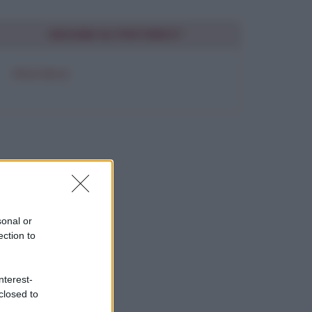
SEGUIMI SU PINTEREST
FRASI BELLE
sonal or
ection to
nterest-
closed to