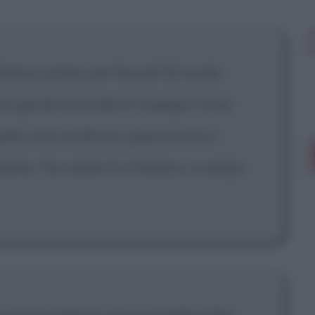
 mostrare più
amoci piano per favore! Gli avete
ha già dei precedenti impegni. Il suo
uella cosa molliccia, appiccicosa e
nsieme. Ha creato lui il branco, e senza
 aveva ragione, qui si scioglie tutto.