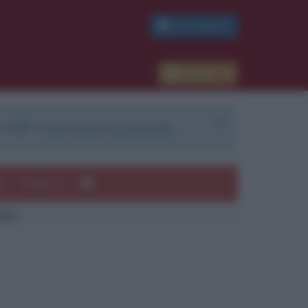
PDF GRATIS
Accedi
 PDF. Il servizio è gratuito.
e
Autori
gelo
ui
mi