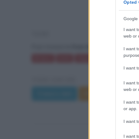
Opted 
Google 
I want t
TEMI
web or d
Puoi trovare le
frasi del film L'era glacial
I want t
purpose
Branco
Inviti
Impegni
Fine del mond
I want 
VEDI ANCHE
I want t
web or d
Trama e dati
Film di Carlos Sald
I want t
or app.
I want t
I want t