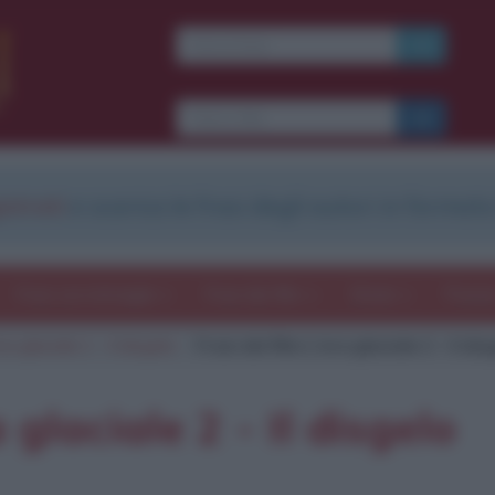
Ti piacciono le frasi dei
film?
Ricevine una ogni
settimana.
strati
e scarica le frasi degli autori in formato
I S C R I V I T I
E-mail
OK
Frasi con immagini
Frasi dei film
Storie
Poesi
ra glaciale 2 - Il disgelo
Frasi del film L'era glaciale 2 - Il dis
b
blico anche
frasi
e
pen
sieri su
Insta
gram.
Seg
 glaciale 2 - Il disgelo