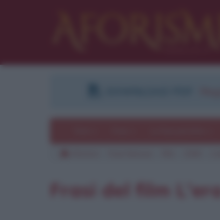
DOWNLOAD PDF
:
Regi
Temi
Frasi
Le frasi più lette
Aforismi
Frasi famose
Film
2006
L'e
Pu
Frasi del film L'era