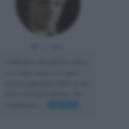
Da:
Giusy
Confermo la mia opinione su di te,
cara amica: parole come queste
possono appartenere SOLO ad una
bella e intelligente persona.. che
l'indifferenza,...
Leggi di più