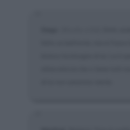
[X] Non
Diego
:
[Rivolto a Sid]
Ohhh, andi
fatto un bell'invito, ma re Fuoco 
branco ha bisogno di lui. Lui è q
attaccaticcia che ci tiene tutti i
di lui non saremmo niente.
Manfred
:
Ragazzi, Tony lo svelto