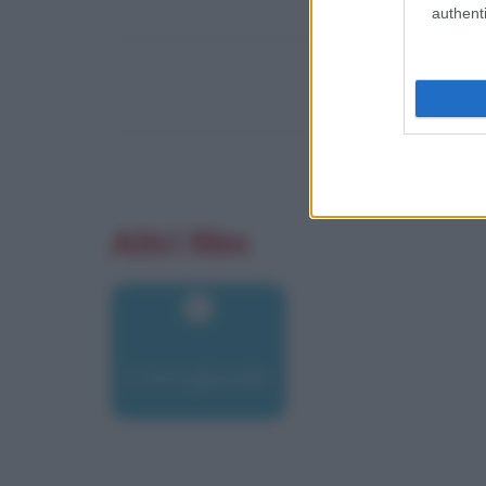
authenti
Altri film
L'era glaciale