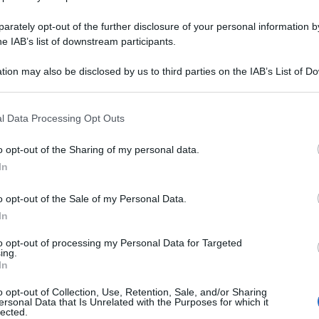
rately opt-out of the further disclosure of your personal information by
he IAB’s list of downstream participants.
tion may also be disclosed by us to third parties on the IAB’s List of 
he chiamerò... Sidmania!
 that may further disclose it to other third parties.
 that this website/app uses one or more Google services and may gath
l Data Processing Opt Outs
including but not limited to your visit or usage behaviour. You may click 
 to Google and its third-party tags to use your data for below specifi
prire un Sidmanicomio.
o opt-out of the Sharing of my personal data.
ogle consent section.
In
o opt-out of the Sale of my Personal Data.
In
to opt-out of processing my Personal Data for Targeted
ing.
In
o opt-out of Collection, Use, Retention, Sale, and/or Sharing
ersonal Data that Is Unrelated with the Purposes for which it
lected.