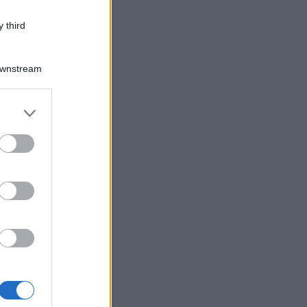
 third
Downstream
er and store
to grant or
ed purposes