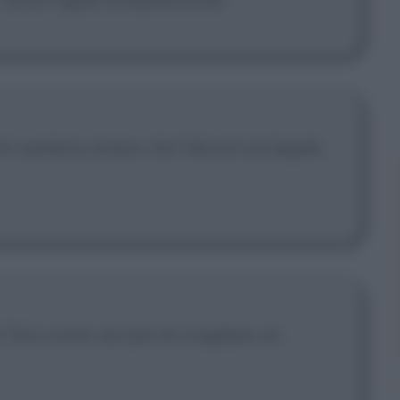
mi sembra strano che l'alcool sia legale
ui? Era come cercare di svegliare un