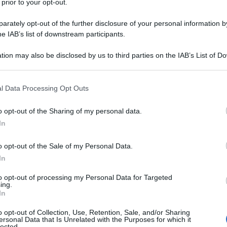
 prior to your opt-out.
rately opt-out of the further disclosure of your personal information by
he IAB’s list of downstream participants.
or giardiniera del mondo.
tion may also be disclosed by us to third parties on the IAB’s List of 
 that may further disclose it to other third parties.
 that this website/app uses one or more Google services and may gath
l Data Processing Opt Outs
including but not limited to your visit or usage behaviour. You may click 
 to Google and its third-party tags to use your data for below specifi
o opt-out of the Sharing of my personal data.
ogle consent section.
In
 un portafoglio azionario?
o opt-out of the Sale of my Personal Data.
In
to opt-out of processing my Personal Data for Targeted
ing.
In
o opt-out of Collection, Use, Retention, Sale, and/or Sharing
ersonal Data that Is Unrelated with the Purposes for which it
lected.