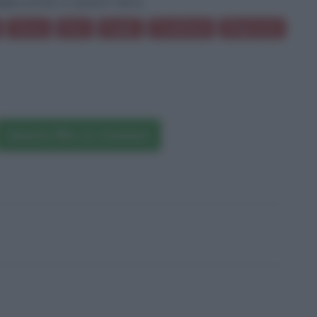
ace
anche in questi temi:
Sesso
Fiori
Foglie
Tradizioni
Disprezzo
Questo film su Amazon