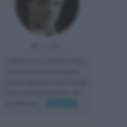
Da:
Giusy
Confermo la mia opinione su di te,
cara amica: parole come queste
possono appartenere SOLO ad una
bella e intelligente persona.. che
l'indifferenza,...
Leggi di più