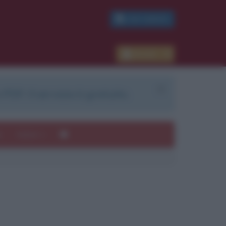
PDF GRATIS
Accedi
 PDF. Il servizio è gratuito.
e
Autori
ui
mi