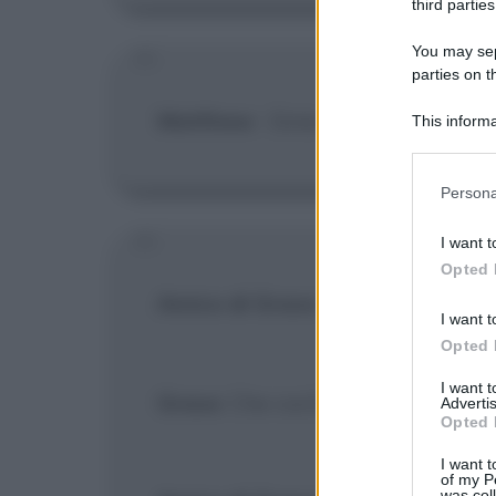
third parties
You may sepa
parties on t
Matthew
:
Grace, tu sei la migli
This informa
Participants
Please note
Persona
information 
deny consent
I want t
in below Go
Opted 
Amico di Grace
: Tu hai per caso
I want t
Opted 
I want 
Grace
: Che cos'è?
Advertis
Opted 
I want t
of my P
was col