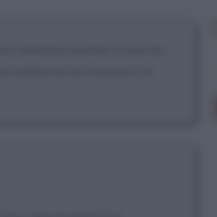
 mostrare più
 la serenità di accettare le cose che
di cambiare le cose che posso e la
 Sono rughe di espressione.