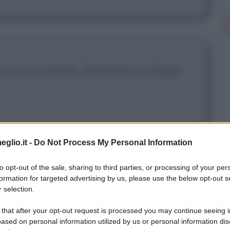
n sono orchidee. Sembrano più foglie
eglio.it -
Do Not Process My Personal Information
to opt-out of the sale, sharing to third parties, or processing of your per
re Grace portare avanti la tradizione
formation for targeted advertising by us, please use the below opt-out s
 selection.
ge.
 that after your opt-out request is processed you may continue seeing i
ased on personal information utilized by us or personal information dis