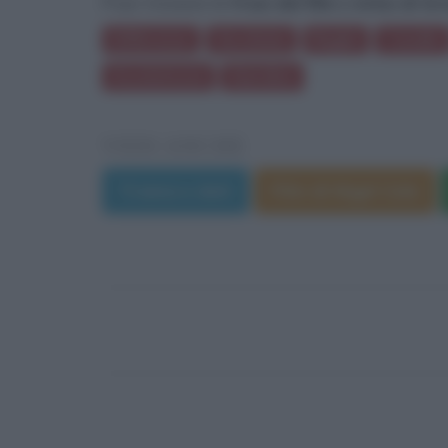
Puoi trovare le
frasi del film L'erba di Gr
Differenze
Vecchiaia
Rughe
Cavallo
Assolutezza
Giardino
VEDI ANCHE
Trama e dati
Film di Nigel Cole