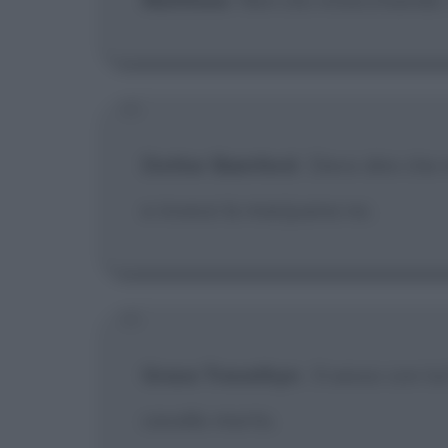
Dottor Bamford
:
Devo dire che 
e invece la marijuana no.
Grace Trevethyn
:
Il sesso con l
cavallo morto.