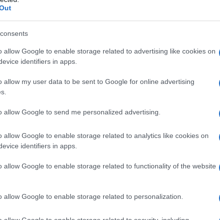
Out
consents
o allow Google to enable storage related to advertising like cookies on
evice identifiers in apps.
o allow my user data to be sent to Google for online advertising
mi sembra strano che l'alcool sia legale
s.
to allow Google to send me personalized advertising.
o allow Google to enable storage related to analytics like cookies on
evice identifiers in apps.
o allow Google to enable storage related to functionality of the website
re?
o allow Google to enable storage related to personalization.
o allow Google to enable storage related to security, including