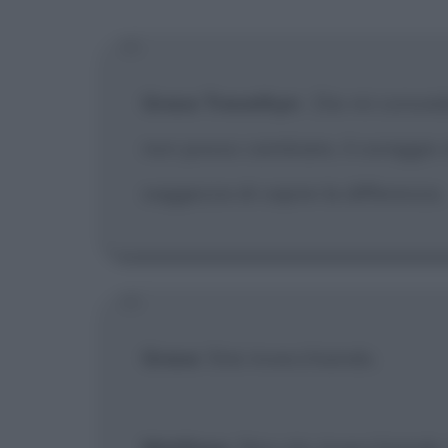
[X] Non
Grace Trevethyn
:
Dio mi conceda
non posso cambiare, il coraggio 
saggezza di capire la differenza.
Grace
: Stai invecchiando.
Matthew
: Non sto invecchiando.