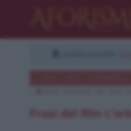
DOWNLOAD PDF
:
Regi
Temi
Frasi
Le frasi più lette
Aforismi
Frasi famose
Film
2000
L'
Pu
Frasi del film L'e