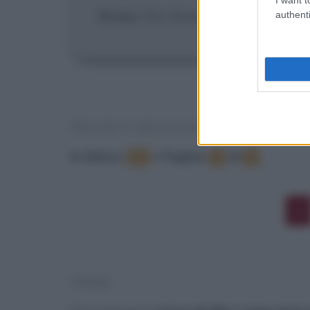
Grace
: Sto diventando uno spacc
authenti
FRASI E DIALOGHI DAL FILM
In elenco
:
•
Pagina:
di
12
1
2
1
TEMI