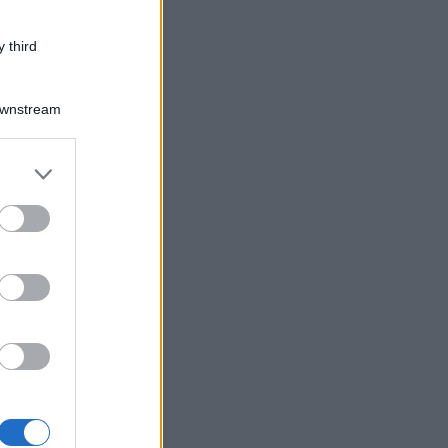
 third
Downstream
er and store
to grant or
ed purposes