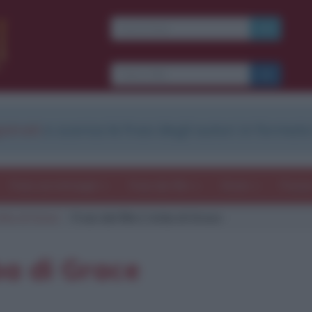
Ti piacciono le frasi dei
film?
Ricevine una ogni
settimana.
strati
e scarica le frasi degli autori in formato
I S C R I V I T I
E-mail
OK
Frasi con immagini
Frasi dei film
Storie
Poesi
erba di Grace
Frasi del film L'erba di Grace
b
blico anche
frasi
e
pen
sieri su
Insta
gram.
Seg
rba di Grace