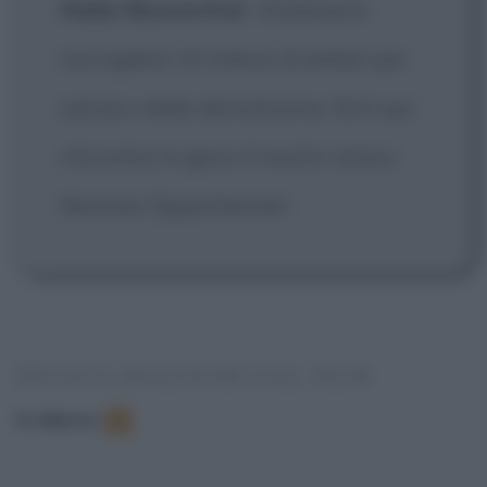
Rabbi Blumenthal
:
Dobbiamo
raccogliere 14 milioni di dollari per
salvarci dalla demolizione. Ed è qui
che entra in gioco il nostro amico
Norman Oppenheimer.
FRASI E DIALOGHI DAL FILM
In elenco
:
6