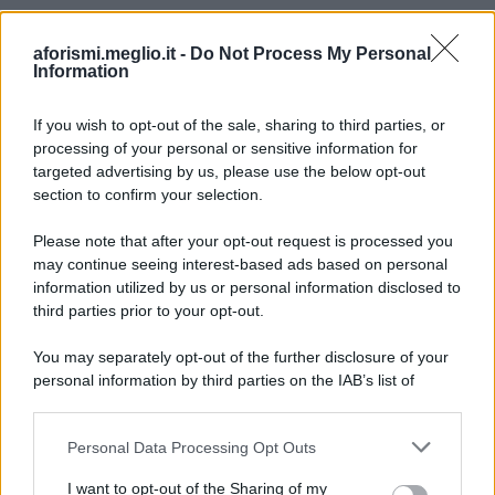
aforismi.meglio.it -
Do Not Process My Personal
Information
If you wish to opt-out of the sale, sharing to third parties, or
processing of your personal or sensitive information for
Ricevi LE FRASI PIÙ BELLE via e-mail
targeted advertising by us, please use the below opt-out
section to confirm your selection.
E-mail
OK
Please note that after your opt-out request is processed you
may continue seeing interest-based ads based on personal
information utilized by us or personal information disclosed to
third parties prior to your opt-out.
You may separately opt-out of the further disclosure of your
personal information by third parties on the IAB’s list of
downstream participants.
Personal Data Processing Opt Outs
This information may also be disclosed by us to third parties
on the IAB’s List of Downstream Participants that may further
I want to opt-out of the Sharing of my