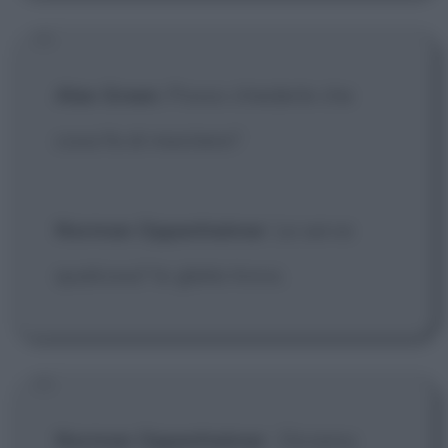
Alex Green
: Posso chiederle che
cosa fa di mestiere?
Norman Oppenheimer
: Le serve
qualcosa? Io gliela trovo.
Norman Oppenheimer
:
Diciamo