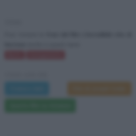
TEMI
Puoi trovare le
frasi del film L'incredibile vita di
Norman
anche in questi temi:
Nuoto
Annegamento
VEDI ANCHE
Trama e dati
Film di Joseph Cedar
Questo film su Amazon