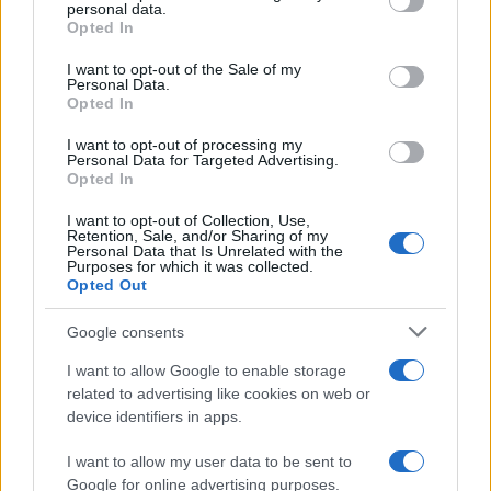
disclose it to other third parties.
personal data.
Opted In
Please note that this website/app uses one or more Google
services and may gather and store information including but
I want to opt-out of the Sale of my
Personal Data.
not limited to your visit or usage behaviour. You may click to
Opted In
grant or deny consent to Google and its third-party tags to
use your data for below specified purposes in below Google
I want to opt-out of processing my
consent section.
Personal Data for Targeted Advertising.
FRASI
Opted In
Frase del giorno
I want to opt-out of Collection, Use,
Frasi celebri
Retention, Sale, and/or Sharing of my
Personal Data that Is Unrelated with the
Frasi da condividere
Purposes for which it was collected.
Poesie
Opted Out
Proverbi
Incipit letterari
Google consents
Storie con morale
I want to allow Google to enable storage
FILM
related to advertising like cookies on web or
device identifiers in apps.
Frasi dei film
Frase film della settimana
I want to allow my user data to be sent to
Frasi film più lette
Google for online advertising purposes.