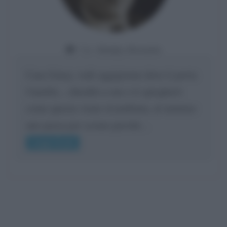
Da:
Gladys Bozanic
Cara Giusy, vedi oggigiorno dove ti porta
l'umiltà... chiedilo a me e ti spiegherò
come questa viene ricambiata, al minimo
uno passa per scemo perché...
Leggi di più