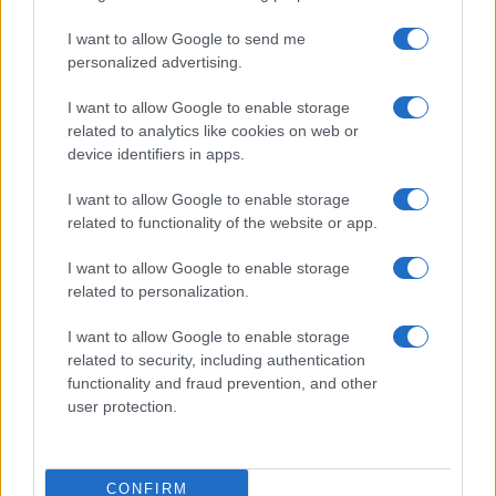
Incipit dei film
Elenco registi
I want to allow Google to send me
Film più cercati
personalized advertising.
Frasi sul cinema
I want to allow Google to enable storage
SERVIZI
related to analytics like cookies on web or
Mappa del sito
device identifiers in apps.
Privacy Policy
Cookie Policy
I want to allow Google to enable storage
Frasi suddivise per tema
related to functionality of the website or app.
Foto con frasi belle
I want to allow Google to enable storage
Indice degli autori
related to personalization.
I want to allow Google to enable storage
Aforismi
.meglio.it è l'archivio web dedicato a frasi,
related to security, including authentication
aforismi e citazioni più grande del web (137.847 frasi in
functionality and fraud prevention, and other
database) • ©2005-2025 • La riproduzione dei testi è
user protection.
consentita citando la fonte secondo la Licenza
Creative Commons
• Nota: in qualità di Affiliato Amazon,
il sito ricava una commissione sugli acquisti idonei. •
CONFIRM