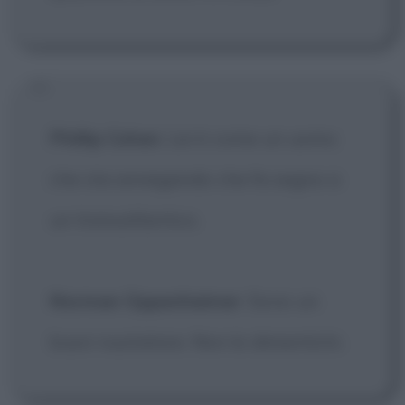
Phillip Cohen
: Lei è come un uomo
che sta annegando che fa segno a
un transatlantico.
Norman Oppenheimer
: Sono un
buon nuotatore. Non lo dimentichi.