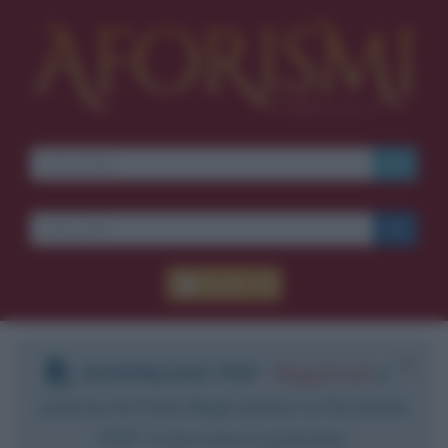
Accedi
DOWNLOAD PDF
:
Registrati
e
scarica le frasi degli autori in formato
PDF. Il servizio è gratuito.