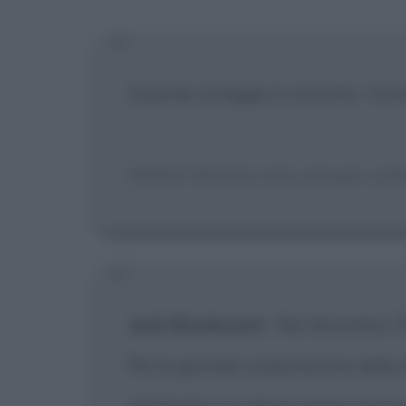
[X] Non
Quando la legge è corrotta, i fuo
[When the law was corrupt, out
Jack Bondurant
:
Nel dicembre 19
finì la grande cospirazione delle 
chiamata. Lo stesso anno, il pro