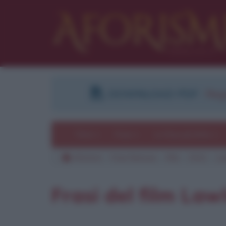
DOWNLOAD PDF
:
Regi
Temi
Frasi
Le frasi più lette
Aforismi
Frasi famose
Film
2012
La
Pu
Frasi del film Law