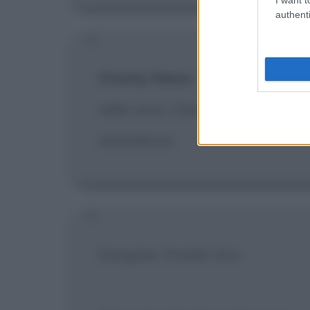
authenti
Charley Rakes
:
Ho sentito che 
nelle vene, Cherokee. Questo spi
animalesca.
Gangster. Fratelli. Eroi.