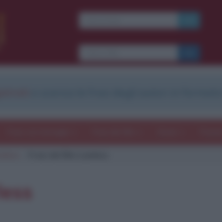
Ti piacciono le frasi dei
film?
Ricevine una ogni
settimana.
strati
e scarica le frasi degli autori in formato
I S C R I V I T I
E-mail
OK
Frasi con immagini
Frasi dei film
Storie
Poesi
wless
Frasi del film Lawless
b
blico anche
frasi
e
pen
sieri su
Insta
gram.
Seg
less