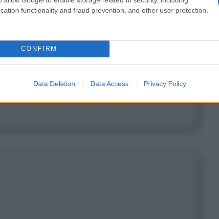
cation functionality and fraud prevention, and other user protection.
CONFIRM
quei montanari hanno sangue indiano
egherebbe la loro natura piuttosto
Data Deletion
Data Access
Privacy Policy