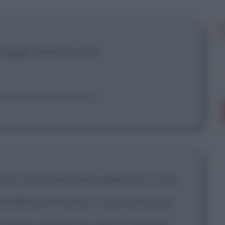
 mostrare più
rilegge diventano eroi.
laws became heroes.]
33, il proibizionismo ebbe fine. E così
distillerie di Franklyn, come venne poi
curatore distrettuale, Mason Wardell,