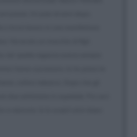
corruzione. Un paio di anni dopo,
le e trovò lavoro in una manifattura
osi. Ha avuto un mucchio di figli.
ore, be' quella ragazza aveva sempre
mmo l'anno successivo. Io ho preso la
tiame, coltivo tabacco. Dopo che gli
sò due settimane in ospedale. Poi uscì
ro a nessuno. Io lo scoprii anni dopo.