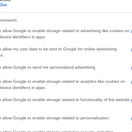
Out
olenza che distingue un uomo,
consents
to ad arrivare.
o allow Google to enable storage related to advertising like cookies on
evice identifiers in apps.
o allow my user data to be sent to Google for online advertising
s.
to allow Google to send me personalized advertising.
 e io eravamo moonshiner,
o allow Google to enable storage related to analytics like cookies on
evice identifiers in apps.
ò produrre whisky di contrabbando con
o allow Google to enable storage related to functionality of the website
e, farina di mais, corteccia,
'alcool è illegale.
o allow Google to enable storage related to personalization.
o allow Google to enable storage related to security, including