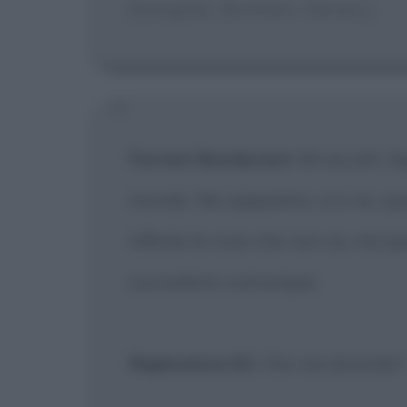
[Gangster. Brothers. Heroes.]
Forrest Bondurant
: Mi ascolti,
mondo. Ne sappiamo, si e no, qua
infinite le cose che non sa, ma q
succedono comunque.
Rapinatore #2
: Che sta dicendo?