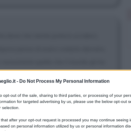
ta disse che niente poteva ucciderci,
epoca penso di averci creduto davvero,
, nonostante quello che il mondo gli ha
a rialzarsi e andare avanti, ogni volta
eglio.it -
Do Not Process My Personal Information
 traballante ma nessuno lascia questo
to opt-out of the sale, sharing to third parties, or processing of your per
Alla fine furono il caso e la
formation for targeted advertising by us, please use the below opt-out s
 selection.
 in modo semplice e indifferente. Oggi,
 that after your opt-out request is processed you may continue seeing i
ased on personal information utilized by us or personal information dis
e. Nessuno cerca più di tagliarci la