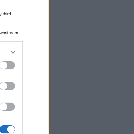
 third
Downstream
er and store
to grant or
ed purposes