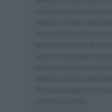
venne arrestato con l'accusa di 
Howard si è trasferì a Martinsvil
tessile, ci sorprese tutti sposand
Bertha Minnix, la figlia del past
avuto una vena ribelle. Ci sposa
fattoria di mio padre, allevo bes
spararono sul ponte, Forrest pas
di lì e sposò Maggie, non lo disse
Era fatto così, Forrest.