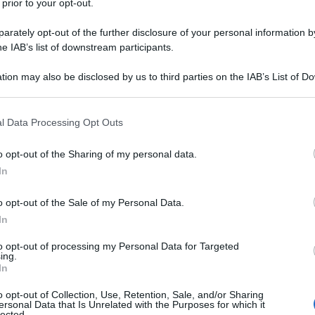
 prior to your opt-out.
ci. Quei tempi ormai sono andati. A
rately opt-out of the further disclosure of your personal information by
he IAB’s list of downstream participants.
 a guardare l'orizzonte e... diavolo, non
tion may also be disclosed by us to third parties on the IAB’s List of 
ti!
 that may further disclose it to other third parties.
 that this website/app uses one or more Google services and may gath
l Data Processing Opt Outs
including but not limited to your visit or usage behaviour. You may click 
 to Google and its third-party tags to use your data for below specifi
o opt-out of the Sharing of my personal data.
ogle consent section.
In
i sopravvissuti. Noi controlliamo la
o opt-out of the Sale of my Personal Data.
In
saremmo già spacciati da un pezzo.
to opt-out of processing my Personal Data for Targeted
ing.
In
o opt-out of Collection, Use, Retention, Sale, and/or Sharing
ersonal Data that Is Unrelated with the Purposes for which it
lected.