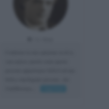
Da:
Giusy
Confermo la mia opinione su di te,
cara amica: parole come queste
possono appartenere SOLO ad una
bella e intelligente persona.. che
l'indifferenza,...
Leggi di più