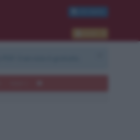
PDF GRATIS
Accedi
 PDF. Il servizio è gratuito.
e
Autori
ui
mi