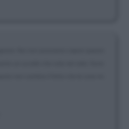
 Signore. Noi non possiamo capire questo
nto un uccello che vola nel cielo. Sono
uesto non cambia il fatto che le cose mi