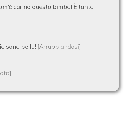
com'è carino questo bimbo! È tanto
 io sono bello!
[Arrabbiandosi]
sata]