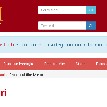
strati
e scarica le frasi degli autori in formato
Frasi con immagini
Frasi dei film
Storie
Poesi
nari
Frasi del film Minari
ri