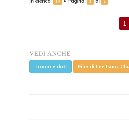
In elenco
:
•
Pagina:
di
14
1
2
1
VEDI ANCHE
Trama e dati
Film di Lee Isaac Ch