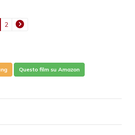
2
ung
Questo film su Amazon