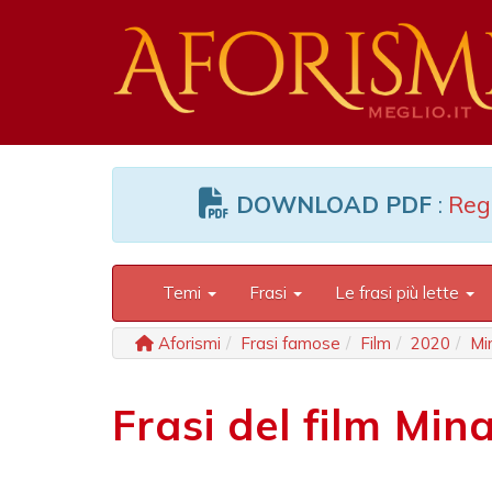
DOWNLOAD PDF
:
Regi
Temi
Frasi
Le frasi più lette
Aforismi
Frasi famose
Film
2020
Mi
Frasi del film Mina