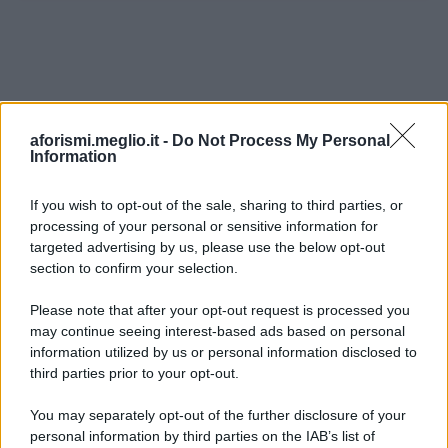
aforismi.meglio.it -
Do Not Process My Personal
Information
If you wish to opt-out of the sale, sharing to third parties, or
processing of your personal or sensitive information for
Ricevi LE FRASI PIÙ BELLE via e-mail
targeted advertising by us, please use the below opt-out
section to confirm your selection.
E-mail
OK
Please note that after your opt-out request is processed you
may continue seeing interest-based ads based on personal
information utilized by us or personal information disclosed to
third parties prior to your opt-out.
You may separately opt-out of the further disclosure of your
personal information by third parties on the IAB’s list of