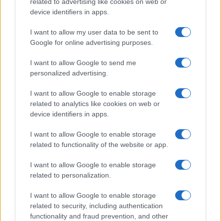
related to advertising like cookies on web or
device identifiers in apps.
Frasi dei film
Frase film della settimana
I want to allow my user data to be sent to
Frasi film più lette
Google for online advertising purposes.
Incipit dei film
Elenco registi
I want to allow Google to send me
Film più cercati
personalized advertising.
Frasi sul cinema
I want to allow Google to enable storage
SERVIZI
related to analytics like cookies on web or
Mappa del sito
device identifiers in apps.
Privacy Policy
Cookie Policy
I want to allow Google to enable storage
Frasi suddivise per tema
related to functionality of the website or app.
Foto con frasi belle
I want to allow Google to enable storage
Indice degli autori
related to personalization.
I want to allow Google to enable storage
Aforismi
.meglio.it è l'archivio web dedicato a frasi,
related to security, including authentication
aforismi e citazioni più grande del web (137.901 frasi in
functionality and fraud prevention, and other