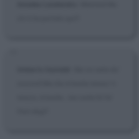
Amedeo Lasalandra
:
Mamma! Ma
chi ti ha portato qui?!
Umberto Gastaldi
:
Ma voi siete du'
zozzoni! Ma che m'avete messo 'n
mezzo, m'avete... me voete fa' fa'
l'hot-dog?!