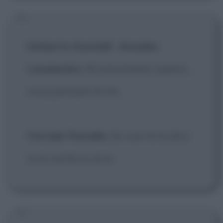
Umberto Gastaldi
:
Amedeo
Lasalandra
: Mi piacerebbe sapere...
cosa pensate di me.
Corrado Pezzella
: Se vuoi te la dico
io la verità su di te.