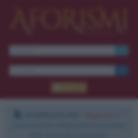
Accedi
DOWNLOAD PDF
:
Registrati
e
scarica le frasi degli autori in formato
PDF. Il servizio è gratuito.