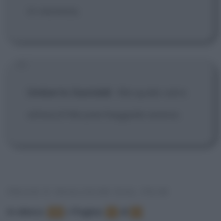
in vacanza.
Umberto Gastaldi
:
Ma quale carro
attrezzi! Ma parcheggiala sereno.
FRASI E DIALOGHI DAL FILM
In elenco
:
•
Pagina:
di
15
1
2