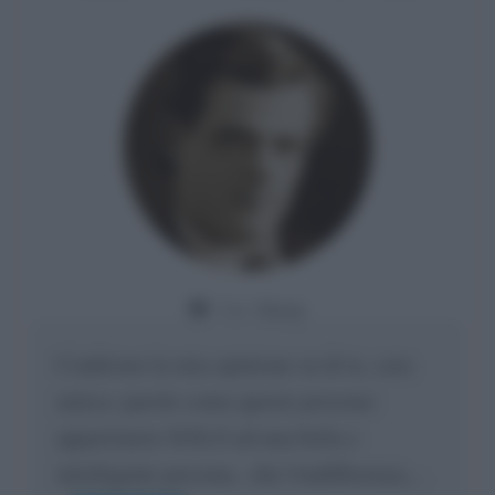
Da:
Giusy
Confermo la mia opinione su di te, cara
amica: parole come queste possono
appartenere SOLO ad una bella e
intelligente persona.. che l'indifferenza,...