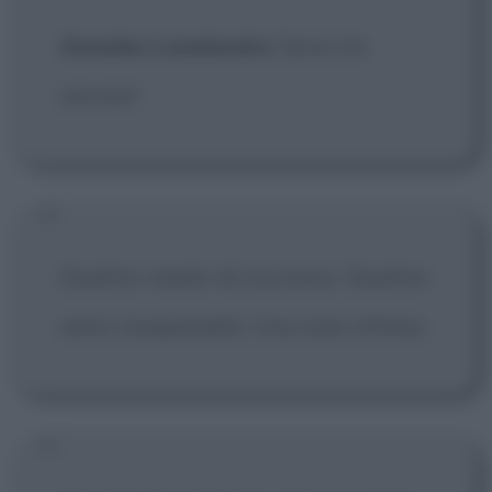
Amedeo Lasalandra
: Sono tre
stronzi!
Quattro medici di successo. Quattro
amici inseparabili. Una sola vittima.