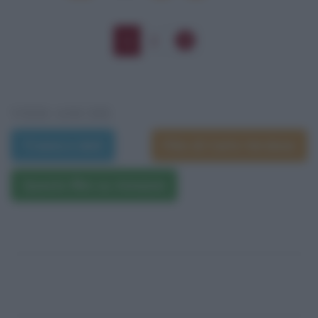
1
2
VEDI ANCHE
Trama e dati
Film di Carlo Verdone
Questo film su Amazon