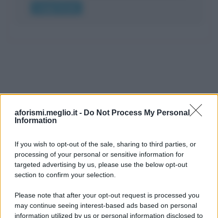
Leggi di più
aforismi.meglio.it -
Do Not Process My Personal
Information
If you wish to opt-out of the sale, sharing to third parties, or
processing of your personal or sensitive information for
Ricevi LE FRASI PIÙ BELLE via e-mail
targeted advertising by us, please use the below opt-out
section to confirm your selection.
E-mail
OK
Please note that after your opt-out request is processed you
may continue seeing interest-based ads based on personal
information utilized by us or personal information disclosed to