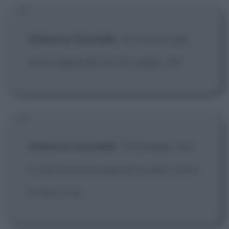
Umberto Gastaldi
:
Io il morto per
ernia inguinale non lo voglio, eh!
Umberto Gastaldi
:
Purtroppo non
è una vacanza questa, lo dico a te e
lo dico a te.