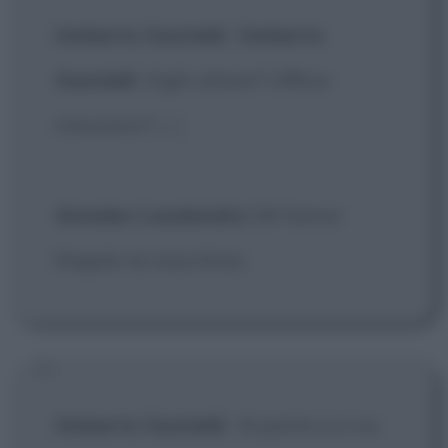
Umberto Gastaldi
:
Umberto
Gastaldi
: Vigili urbani? Ufficio
rimozioni?
[...]
Amedeo Lasalandra
: Mi hanno
fregato la macchina.
Umberto Gastaldi
:
Si parte e si va