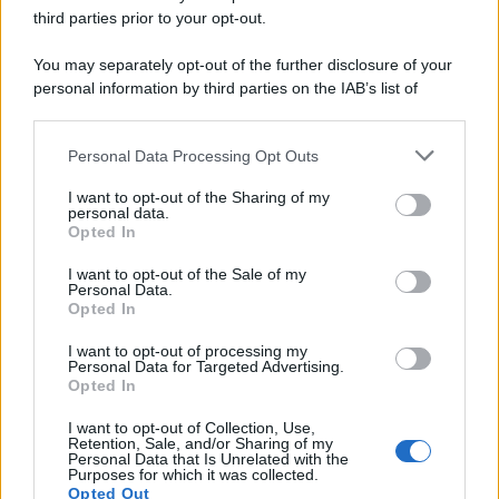
third parties prior to your opt-out.
You may separately opt-out of the further disclosure of your
personal information by third parties on the IAB’s list of
downstream participants.
Personal Data Processing Opt Outs
This information may also be disclosed by us to third parties
on the IAB’s List of Downstream Participants that may further
I want to opt-out of the Sharing of my
disclose it to other third parties.
personal data.
Opted In
Please note that this website/app uses one or more Google
services and may gather and store information including but
I want to opt-out of the Sale of my
Personal Data.
not limited to your visit or usage behaviour. You may click to
Opted In
grant or deny consent to Google and its third-party tags to
use your data for below specified purposes in below Google
I want to opt-out of processing my
consent section.
Personal Data for Targeted Advertising.
FRASI
Opted In
Frase del giorno
I want to opt-out of Collection, Use,
Frasi celebri
Retention, Sale, and/or Sharing of my
Personal Data that Is Unrelated with the
Frasi da condividere
Purposes for which it was collected.
Poesie
Opted Out