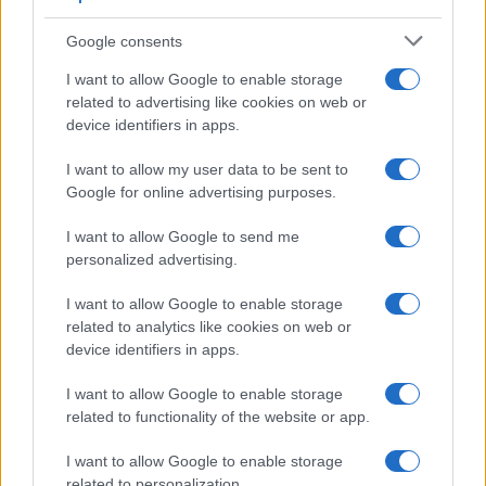
Proverbi
Incipit letterari
Google consents
Storie con morale
I want to allow Google to enable storage
FILM
related to advertising like cookies on web or
device identifiers in apps.
Frasi dei film
Frase film della settimana
I want to allow my user data to be sent to
Frasi film più lette
Google for online advertising purposes.
Incipit dei film
Elenco registi
I want to allow Google to send me
Film più cercati
personalized advertising.
Frasi sul cinema
I want to allow Google to enable storage
SERVIZI
related to analytics like cookies on web or
Mappa del sito
device identifiers in apps.
Privacy Policy
Cookie Policy
I want to allow Google to enable storage
Frasi suddivise per tema
related to functionality of the website or app.
Foto con frasi belle
I want to allow Google to enable storage
Indice degli autori
related to personalization.