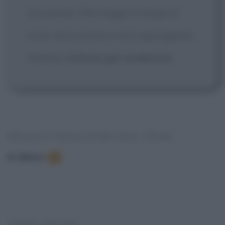
la pianola. Ollio legge la targa al
muro dove prima si era appoggiato
Stanlio]
Istituto per sordomuti.
FRASI E DIALOGHI DAL FILM
In elenco
:
3
VEDI ANCHE