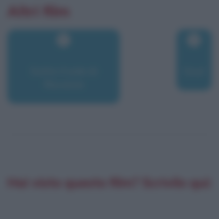
Altri film
Sotto il sole di
Soul
Riccione
Hai visto questo film? Scrivilo qui: