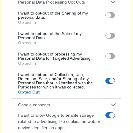
Personal Data Processing Opt Outs
This information may also be disclosed by us to third parties
on the IAB’s List of Downstream Participants that may further
I want to opt-out of the Sharing of my
disclose it to other third parties.
personal data.
Opted In
Please note that this website/app uses one or more Google
services and may gather and store information including but
I want to opt-out of the Sale of my
Personal Data.
not limited to your visit or usage behaviour. You may click to
Opted In
grant or deny consent to Google and its third-party tags to
use your data for below specified purposes in below Google
I want to opt-out of processing my
consent section.
Personal Data for Targeted Advertising.
FRASI
Opted In
Frase del giorno
I want to opt-out of Collection, Use,
Frasi celebri
Retention, Sale, and/or Sharing of my
Personal Data that Is Unrelated with the
Frasi da condividere
Purposes for which it was collected.
Poesie
Opted Out
Proverbi
Incipit letterari
Google consents
Storie con morale
I want to allow Google to enable storage
FILM
related to advertising like cookies on web or
device identifiers in apps.
Frasi dei film