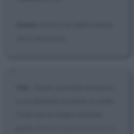
Stanlio
: Anche a me della anisetta,
ma in una brocca.
Ollio
:
Stiamo suonando da due ore
e non abbiamo incassato un soldo.
Credo che sia meglio cambiare
posto.
[Stanlio si sposta e porta via