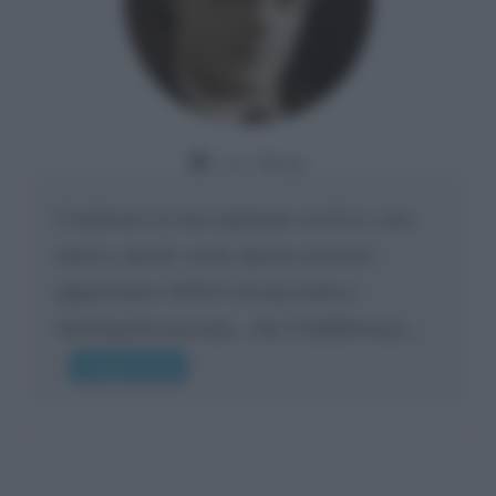
Da:
Giusy
Confermo la mia opinione su di te, cara
amica: parole come queste possono
appartenere SOLO ad una bella e
intelligente persona.. che l'indifferenza,...
Leggi di più