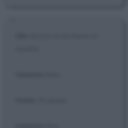
Ollio
: Mi porti un bicchierino di
anisetta.
Cameriere
: Bene.
Stanlio
: Oh, garçon.
Cameriere
: Dica.