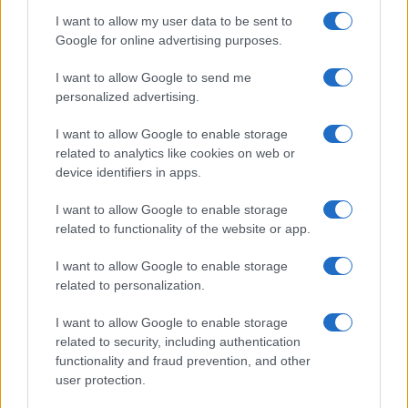
Frase film della settimana
I want to allow my user data to be sent to
Frasi film più lette
Google for online advertising purposes.
Incipit dei film
Elenco registi
I want to allow Google to send me
Film più cercati
personalized advertising.
Frasi sul cinema
I want to allow Google to enable storage
SERVIZI
related to analytics like cookies on web or
Mappa del sito
device identifiers in apps.
Privacy Policy
Cookie Policy
I want to allow Google to enable storage
Frasi suddivise per tema
related to functionality of the website or app.
Foto con frasi belle
I want to allow Google to enable storage
Indice degli autori
related to personalization.
I want to allow Google to enable storage
Aforismi
.meglio.it è l'archivio web dedicato a frasi,
related to security, including authentication
aforismi e citazioni più grande del web (137.912 frasi in
functionality and fraud prevention, and other
database) • ©2005-2025 • La riproduzione dei testi è
user protection.
consentita citando la fonte secondo la Licenza