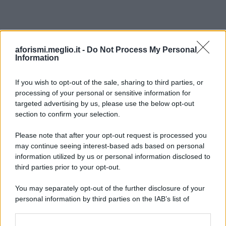
aforismi.meglio.it -
Do Not Process My Personal
Information
If you wish to opt-out of the sale, sharing to third parties, or
processing of your personal or sensitive information for
Ricevi LE FRASI PIÙ BELLE via e-mail
targeted advertising by us, please use the below opt-out
section to confirm your selection.
E-mail
OK
Please note that after your opt-out request is processed you
may continue seeing interest-based ads based on personal
information utilized by us or personal information disclosed to
third parties prior to your opt-out.
You may separately opt-out of the further disclosure of your
personal information by third parties on the IAB’s list of
downstream participants.