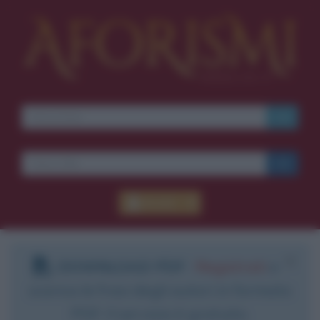
Accedi
DOWNLOAD PDF
:
Registrati
e
scarica le frasi degli autori in formato
PDF. Il servizio è gratuito.