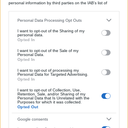
personal information by third parties on the IAB’s list of
downstream participants.
Personal Data Processing Opt Outs
This information may also be disclosed by us to third parties
on the IAB’s List of Downstream Participants that may further
I want to opt-out of the Sharing of my
disclose it to other third parties.
personal data.
Opted In
Please note that this website/app uses one or more Google
services and may gather and store information including but
I want to opt-out of the Sale of my
Personal Data.
not limited to your visit or usage behaviour. You may click to
Opted In
grant or deny consent to Google and its third-party tags to
use your data for below specified purposes in below Google
I want to opt-out of processing my
consent section.
Personal Data for Targeted Advertising.
FRASI
Opted In
Frase del giorno
I want to opt-out of Collection, Use,
Frasi celebri
Retention, Sale, and/or Sharing of my
Personal Data that Is Unrelated with the
Frasi da condividere
Purposes for which it was collected.
Poesie
Opted Out
Proverbi
Incipit letterari
Google consents
Storie con morale