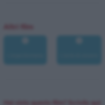
Altri film
L'arpa birmana
L'arte di vincere
Hai visto questo film? Scrivilo qui: