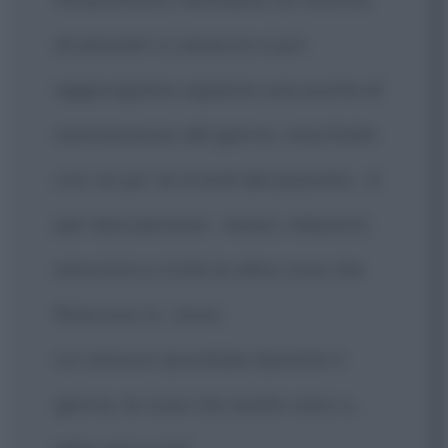
di pensieri a casaccio e poi
aggiungiamo appena una punta di
reminiscenze del giorno, mischiate
con un po' di ricordi del passato ‐ è
per due persone ‐ amori, relazioni,
emozioni e tutte le altre cose che
finiscono in -zioni.
Le canzoni ascoltate durante il
giorno, le cose che avete visto e...