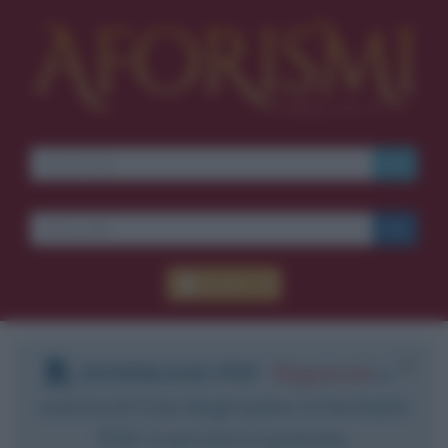
Accedi
DOWNLOAD PDF
:
Registrati
e
scarica le frasi degli autori in formato
PDF. Il servizio è gratuito.