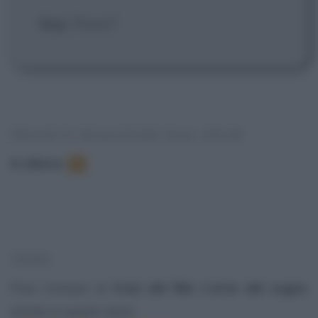
Guy
: Flussi?
FRASI E DIALOGHI DAL FILM
In elenco
:
2
TEMI
Puoi trovare le
frasi del film L'arte del sogno
anche in questi temi: