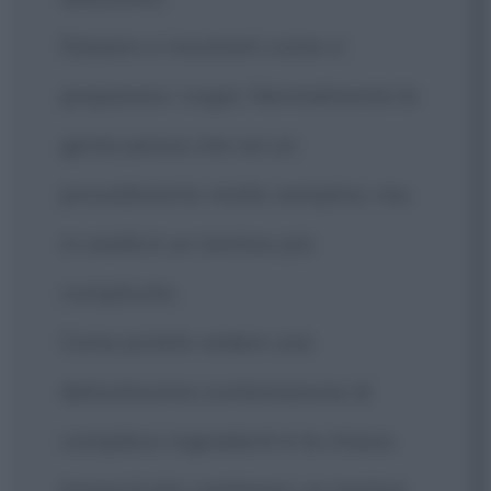
Stasera vi mostrerò come si
preparano i sogni. Normalmente la
gente pensa che sia un
procedimento molto semplice, ma
in realtà è un tantino più
complicato.
Come potete vedere una
delicatissima combinazione di
complessi ingredienti è la chiave.
Innanzitutto mettiamo un tantino