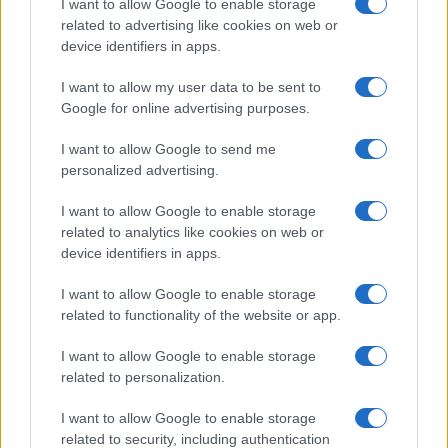
I want to allow Google to enable storage
FILM
related to advertising like cookies on web or
device identifiers in apps.
Frasi dei film
Frase film della settimana
I want to allow my user data to be sent to
Frasi film più lette
Google for online advertising purposes.
Incipit dei film
Elenco registi
I want to allow Google to send me
Film più cercati
personalized advertising.
Frasi sul cinema
I want to allow Google to enable storage
SERVIZI
related to analytics like cookies on web or
Mappa del sito
device identifiers in apps.
Privacy Policy
Cookie Policy
I want to allow Google to enable storage
Frasi suddivise per tema
related to functionality of the website or app.
Foto con frasi belle
I want to allow Google to enable storage
Indice degli autori
related to personalization.
I want to allow Google to enable storage
Aforismi
.meglio.it è l'archivio web dedicato a frasi,
related to security, including authentication
aforismi e citazioni più grande del web (137.905 frasi in