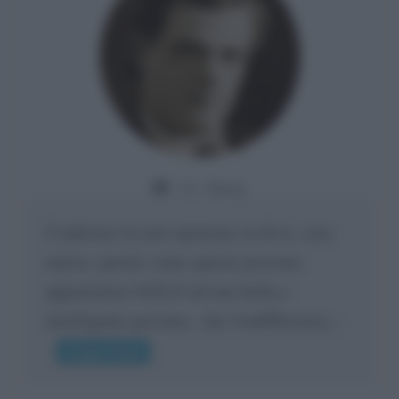
Da:
Giusy
Confermo la mia opinione su di te, cara
amica: parole come queste possono
appartenere SOLO ad una bella e
intelligente persona.. che l'indifferenza,...
Leggi di più