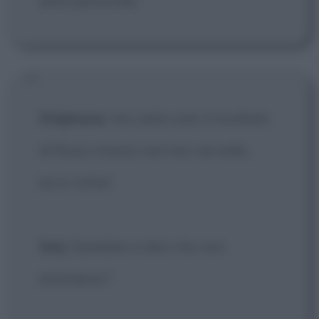
altre personali.
Stéphane
: Voi siete solo il risultato
di flussi chimici nel mio cervello,
ecco tutto!
Serj
: Sarebbe a dire che non
esistiamo?