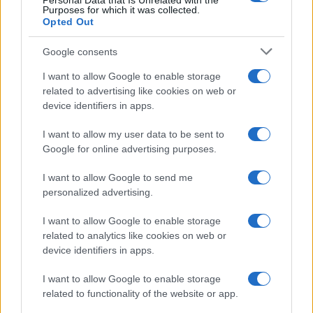
Personal Data that Is Unrelated with the
Frasi da condividere
Purposes for which it was collected.
Poesie
Opted Out
Proverbi
Incipit letterari
Google consents
Storie con morale
I want to allow Google to enable storage
FILM
related to advertising like cookies on web or
device identifiers in apps.
Frasi dei film
Frase film della settimana
I want to allow my user data to be sent to
Frasi film più lette
Google for online advertising purposes.
Incipit dei film
Elenco registi
I want to allow Google to send me
Film più cercati
personalized advertising.
Frasi sul cinema
I want to allow Google to enable storage
SERVIZI
related to analytics like cookies on web or
Mappa del sito
device identifiers in apps.
Privacy Policy
Cookie Policy
I want to allow Google to enable storage
Frasi suddivise per tema
related to functionality of the website or app.
Foto con frasi belle