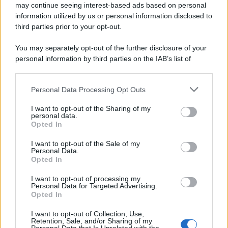
may continue seeing interest-based ads based on personal
information utilized by us or personal information disclosed to
third parties prior to your opt-out.
You may separately opt-out of the further disclosure of your
personal information by third parties on the IAB’s list of
downstream participants.
Personal Data Processing Opt Outs
This information may also be disclosed by us to third parties
on the IAB’s List of Downstream Participants that may further
I want to opt-out of the Sharing of my
disclose it to other third parties.
personal data.
Opted In
Please note that this website/app uses one or more Google
services and may gather and store information including but
I want to opt-out of the Sale of my
Personal Data.
not limited to your visit or usage behaviour. You may click to
Opted In
grant or deny consent to Google and its third-party tags to
use your data for below specified purposes in below Google
I want to opt-out of processing my
consent section.
Personal Data for Targeted Advertising.
FRASI
Opted In
Frase del giorno
I want to opt-out of Collection, Use,
Frasi celebri
Retention, Sale, and/or Sharing of my