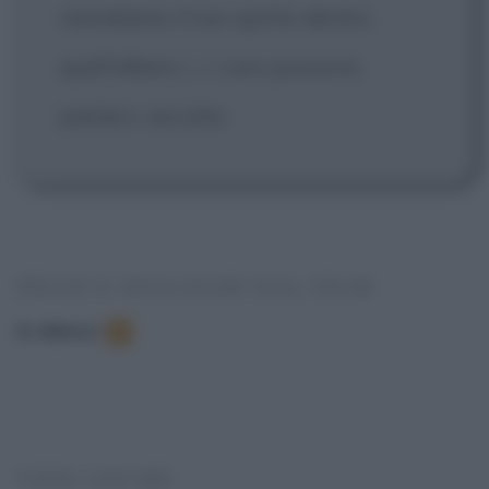
mandiamo il tuo spirito dentro
quell'albero
[...]
Loro possono
parlarci, ascolta.
FRASI E DIALOGHI DAL FILM
In elenco
:
3
VEDI ANCHE