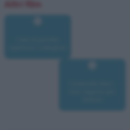
Altri film
Cielo di piombo
Ispettore Callaghan
Cinderella Man -
Una ragione per
lottare