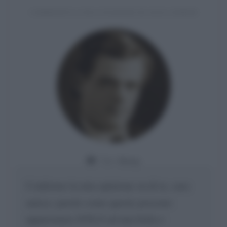
COMMENTO A UNA CITAZIONE DI JACK LONDON
Da:
Giusy
Confermo la mia opinione su di te, cara
amica: parole come queste possono
appartenere SOLO ad una bella e