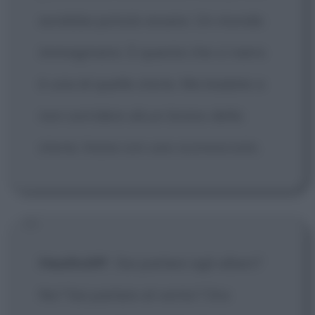
avrebbe potuto essere. Un mondo
immaginario. E questa che vi narro
è una di quelle storie. Ma badate a
non sorridere alcun brano della
storia. Inizia con uno sconosciuto.
Heathcliff
:
Sai parlare agli alberi?
No? Sai parlare al vento? Ora