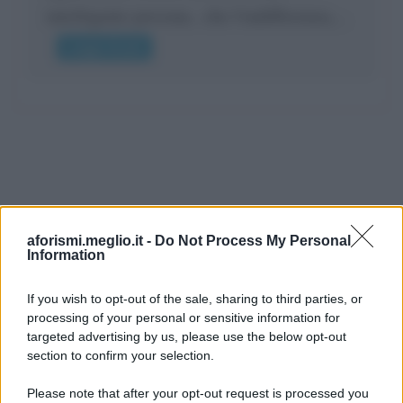
intelligente persona.. che l'indifferenza,...
Leggi di più
aforismi.meglio.it -
Do Not Process My Personal
Information
If you wish to opt-out of the sale, sharing to third parties, or
processing of your personal or sensitive information for
Ricevi LE FRASI PIÙ BELLE via e-mail
targeted advertising by us, please use the below opt-out
section to confirm your selection.
E-mail
OK
Please note that after your opt-out request is processed you