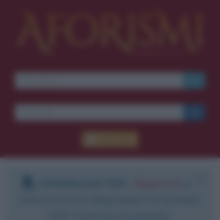
Accedi
DOWNLOAD PDF
:
Registrati
e
scarica le frasi degli autori in formato
PDF. Il servizio è gratuito.