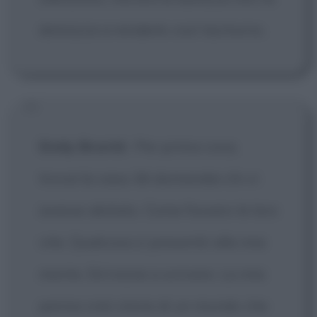
dolcezza a renderlo così taciturno.
Emily Brontë
:
Per prima cosa,
trovai la casa. Mi domandai chi vi
avesse abitato. Come fossero le loro
vite. Qualcosa si presentò alla mia
mente. Ed iniziai a scrivere. La mia
penna creò storie di un mondo che