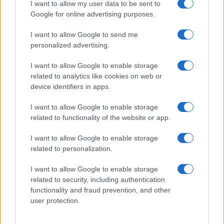
I want to allow my user data to be sent to
Frasi film più lette
Google for online advertising purposes.
Incipit dei film
Elenco registi
I want to allow Google to send me
Film più cercati
personalized advertising.
Frasi sul cinema
I want to allow Google to enable storage
SERVIZI
related to analytics like cookies on web or
Mappa del sito
device identifiers in apps.
Privacy Policy
Cookie Policy
I want to allow Google to enable storage
Frasi suddivise per tema
related to functionality of the website or app.
Foto con frasi belle
I want to allow Google to enable storage
Indice degli autori
related to personalization.
I want to allow Google to enable storage
Aforismi
.meglio.it è l'archivio web dedicato a frasi,
related to security, including authentication
aforismi e citazioni più grande del web (137.890 frasi in
functionality and fraud prevention, and other
database) • ©2005-2025 • La riproduzione dei testi è
user protection.
consentita citando la fonte secondo la Licenza
Creative Commons
• Nota: in qualità di Affiliato Amazon,