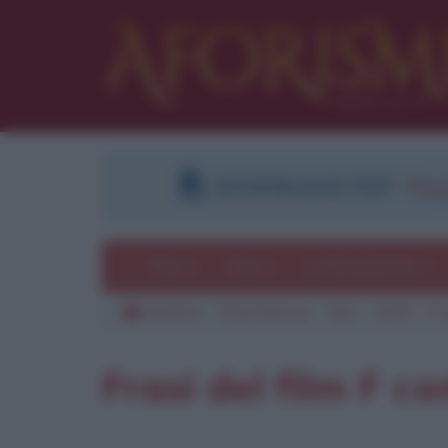
DOWNLOAD PDF
:
Regi
Temi
Frasi
Le frasi più lette
Aforismi
Frasi famose
Film
1973
F 
Pu
Frasi del film F c