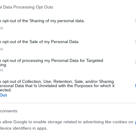
 that this website/app uses one or more Google services and may gath
l Data Processing Opt Outs
including but not limited to your visit or usage behaviour. You may click 
 to Google and its third-party tags to use your data for below specifi
o opt-out of the Sharing of my personal data.
ogle consent section.
In
o opt-out of the Sale of my Personal Data.
In
to opt-out of processing my Personal Data for Targeted
ing.
In
o opt-out of Collection, Use, Retention, Sale, and/or Sharing
ersonal Data that Is Unrelated with the Purposes for which it
lected.
o
anche in questi temi:
Out
consents
o allow Google to enable storage related to advertising like cookies on
evice identifiers in apps.