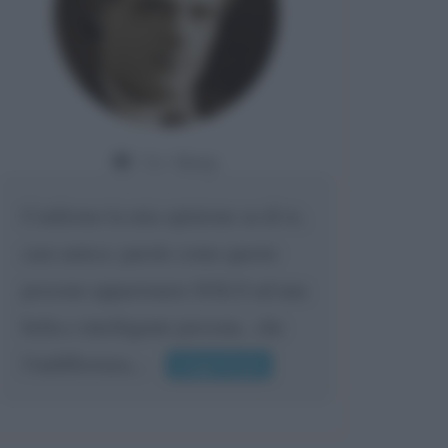
Da:
Giusy
Confermo la mia opinione su di te,
cara amica: parole come queste
possono appartenere SOLO ad una
bella e intelligente persona.. che
l'indifferenza,...
Leggi di più