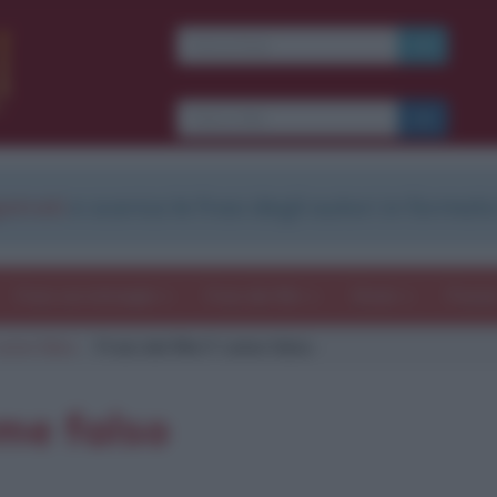
Ti piacciono le frasi dei
film?
Ricevine una ogni
settimana.
strati
e scarica le frasi degli autori in formato
I S C R I V I T I
E-mail
OK
Frasi con immagini
Frasi dei film
Storie
Poesi
come falso
Frasi del film F come falso
b
blico anche
frasi
e
pen
sieri su
Insta
gram.
Seg
ome falso