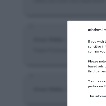
uomo non è poi così importante.
aforismi.m
Orson Welles
:
L'arte è una menzo
If you wish 
sensitive in
Pablo Picasso)
confirm your
Please note
based ads b
third parties
You may sepa
parties on t
Orson Welles
:
È bello, disse il d
This informa
Participants