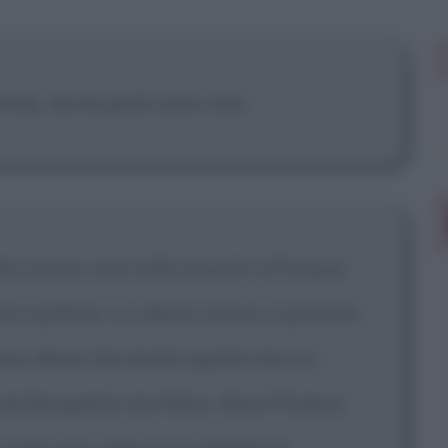
 mostrare più
iche, ma le perle sono rare.
tro amico una volta mostrò a Picasso
e il pittore. Lo stesso amico si procurò
asso disse che anche questo era un
anche questo era falso, disse Picasso.
 visto con i miei occhi mentre lo