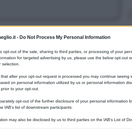
eglio.it -
Do Not Process My Personal Information
gna che ci fa capire la verità. (citando
to opt-out of the sale, sharing to third parties, or processing of your per
formation for targeted advertising by us, please use the below opt-out s
 selection.
 that after your opt-out request is processed you may continue seeing i
ased on personal information utilized by us or personal information dis
 prior to your opt-out.
rately opt-out of the further disclosure of your personal information by
he IAB’s list of downstream participants.
iavolo alle spalle di Adamo. Ma... è arte?
tion may also be disclosed by us to third parties on the IAB’s List of 
 that may further disclose it to other third parties.