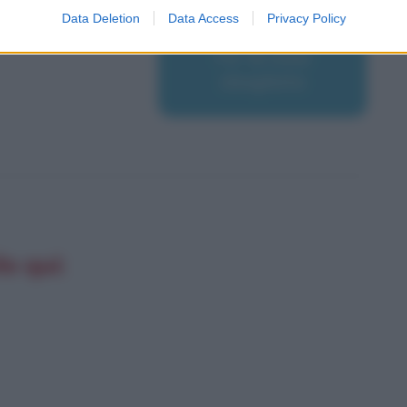
Data Deletion
Data Access
Privacy Policy
Fa' la cosa
sbagliata
lo qui: