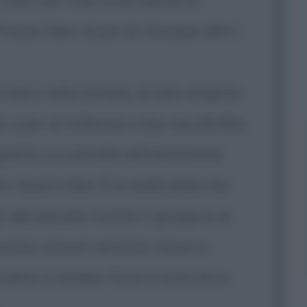
icasso falso al pari di chiunque altro",
la tela o nella stampa, di rado vengono
 o per un millennio o due, ma alla fine
erra, o si cancella nell'ineluttabile
, tesori e falsi. È la realtà della vita:
i: dal passato vivente ci giungono le
le nostre canzoni verranno messe a
iamo a cantare. Forse il nome di un