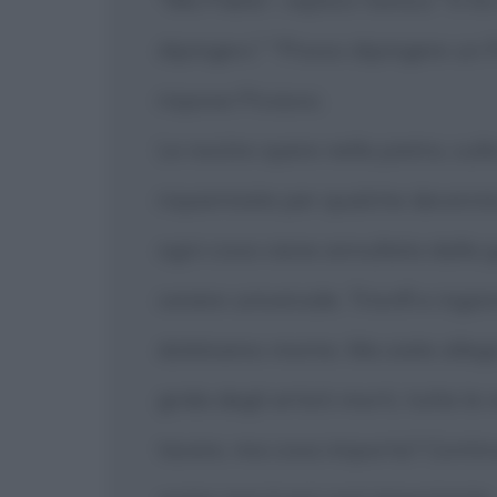
dipingevi." "Posso dipingere un P
rispose Picasso.
Le nostre opere nella pietra, sul
risparmiate per qualche decennio,
ogni cosa viene annullata dalla gu
cenere universale. Trionfi e inganni
dobbiamo morire. Ma siate allegr
grida degli artisti morti, tutte 
tacere, ma cosa importa? Continu