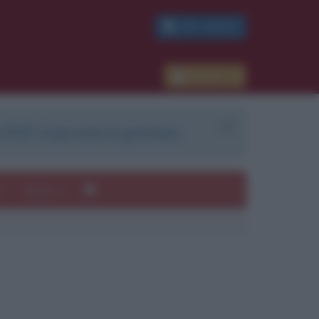
PDF GRATIS
Accedi
 PDF. Il servizio è gratuito.
e
Autori
ui
mi