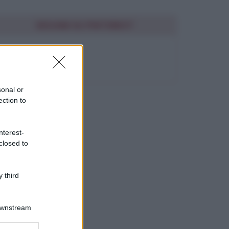
SEGUIMI SU PINTEREST
FRASI BELLE
sonal or
ection to
nterest-
closed to
 third
Downstream