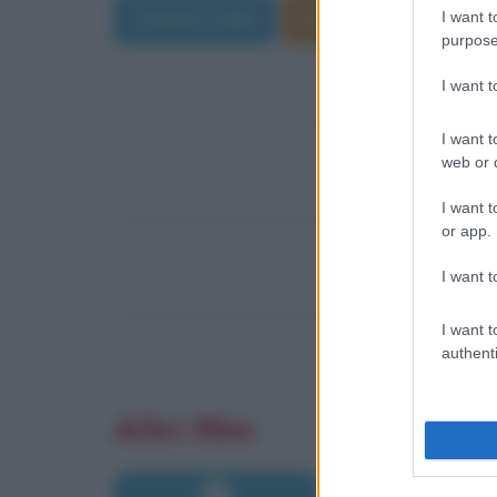
Trama e dati
Film di Orson Welles
I want t
purpose
I want 
I want t
web or d
I want t
or app.
I want t
I want t
authenti
Altri film