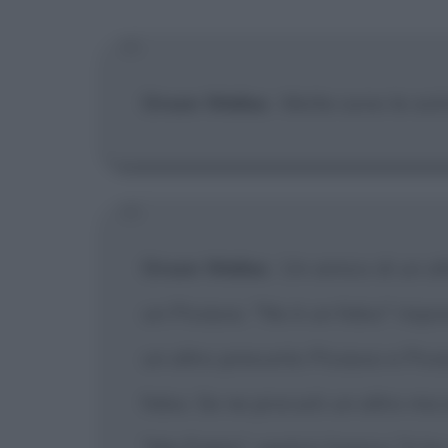
[X] Non
Orson Welles
:
Molte sono le ostr
Orson Welles
:
Un amico di un al
un Picasso. "No è un falso" rispos
un altro presunto Picasso e Pic
falso. Se ne procurò un altro ma 
"Ma Pablo", replicò l'amico "ti ho