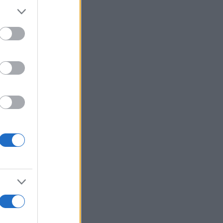
er and store
to grant or
ed purposes