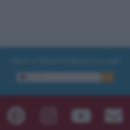
Ricevi LE FRASI PIÙ BELLE via e-mail
E-mail
OK