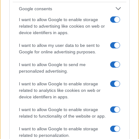
Incipit letterari
Google consents
Storie con morale
I want to allow Google to enable storage
FILM
related to advertising like cookies on web or
device identifiers in apps.
Frasi dei film
Frase film della settimana
I want to allow my user data to be sent to
Frasi film più lette
Google for online advertising purposes.
Incipit dei film
Elenco registi
I want to allow Google to send me
Film più cercati
personalized advertising.
Frasi sul cinema
I want to allow Google to enable storage
SERVIZI
related to analytics like cookies on web or
Mappa del sito
device identifiers in apps.
Privacy Policy
Cookie Policy
I want to allow Google to enable storage
Frasi suddivise per tema
related to functionality of the website or app.
Foto con frasi belle
I want to allow Google to enable storage
Indice degli autori
related to personalization.