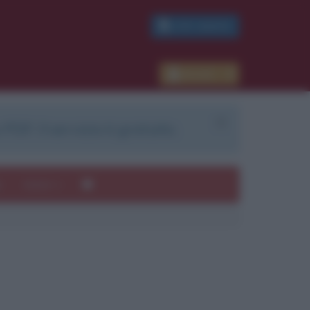
PDF GRATIS
Accedi
 PDF. Il servizio è gratuito.
e
Autori
ui
mi