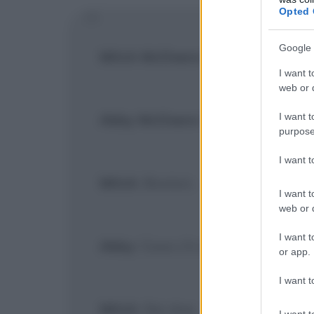
Opted 
Google 
Mitch McDeere
:
[Partendo con l
I want t
web or d
I want t
Abby McDeere
: Fino a dove?
purpose
I want 
Mitch
: Boston.
I want t
web or d
I want t
Abby
: Cosa c'è a Boston?
or app.
I want t
Mitch
: Noi due.
I want t