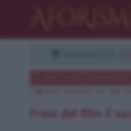
DOWNLOAD PDF
:
Regi
Temi
Frasi
Le frasi più lette
Aforismi
Frasi famose
Film
1993
Il 
Pu
Frasi del film Il so