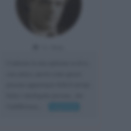
Da:
Giusy
Confermo la mia opinione su di te,
cara amica: parole come queste
possono appartenere SOLO ad una
bella e intelligente persona.. che
l'indifferenza,...
Leggi di più