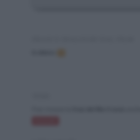
FRASI E DIALOGHI DAL FILM
In elenco
:
8
TEMI
Puoi trovare le
frasi del film Il socio
anche
Avvocati