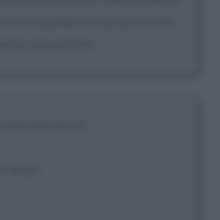
voi anche quando non sarò più il vostro
arola, al giuramento.
e posso fare per te?
ri da qui!