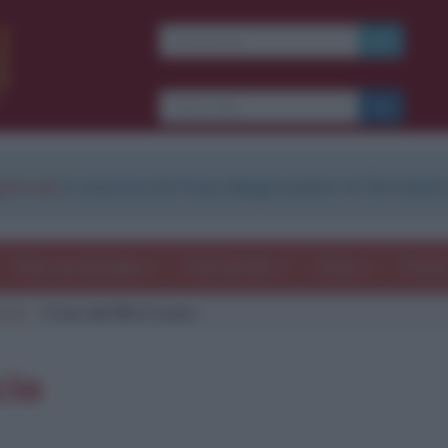
Ti piacciono le frasi dei
film?
Ricevine una ogni
settimana.
strati
e scarica le frasi degli autori in formato
I S C R I V I T I
E-mail
OK
Frasi con immagini
Frasi dei film
Storie
Poesi
socio
Frasi del film Il socio
b
blico anche
frasi
e
pen
sieri su
Insta
gram.
Seg
cio