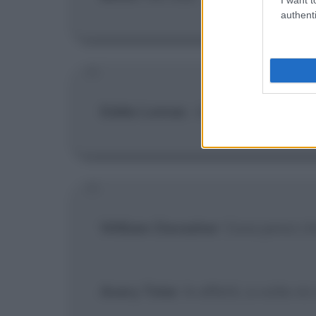
authenti
Eddie Lomax
:
Ai federali non imp
William Devasher
: Cosa pensi c
Avery Tolar
: In effetti, a volte m