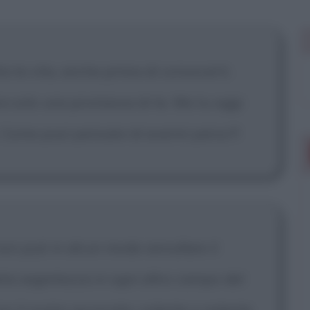
 mostrare più
a la vita, anche prima di conoscerti.
era solo una promessa di te. Ma tu oggi
Come puoi pensare di avermi perso?!
non può in alcun modo annullare il
eta segretezza in ogni altro campo del
no il vostro avvocato: volente o nolente