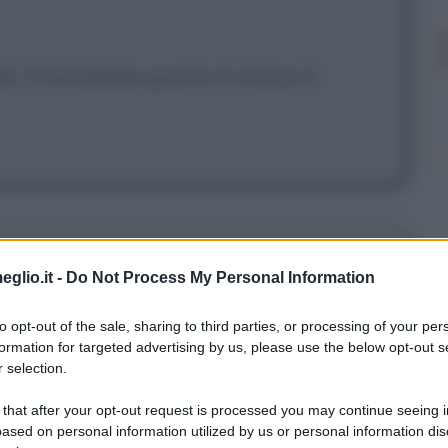
lo. È incredibile quanto ti manca il
eglio.it -
Do Not Process My Personal Information
 sappia dovunque io vada sono
to opt-out of the sale, sharing to third parties, or processing of your per
vocato, sono più o meno come... No, è
formation for targeted advertising by us, please use the below opt-out s
 selection.
te come una nave con un carico che
 that after your opt-out request is processed you may continue seeing i
. E finché io sarò vivo, quella nave
ased on personal information utilized by us or personal information dis