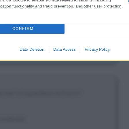
cation functionality and fraud prevention, and other user protection.
CONFIRM
orta niente di te!
Data Deletion
Data Access
Privacy Policy
he sia? Un guardiano notturno?
i confondo.