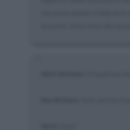
non posso parlare ai federali di 
avvocato. Verrei meno alla mia p
Mitch McDeere
: C'è qualcosa ch
Ray McDeere
: Certo, portami fuo
Mitch
: Dove?