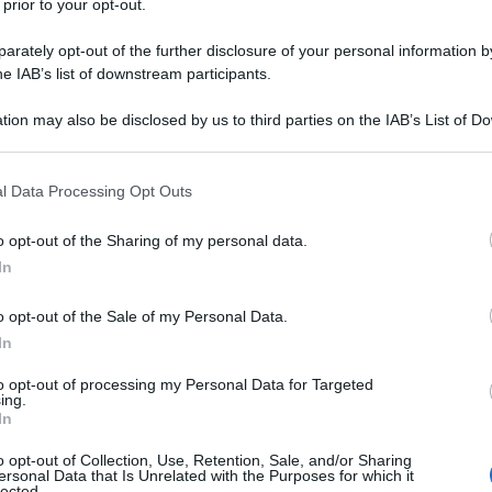
 prior to your opt-out.
rately opt-out of the further disclosure of your personal information by
he IAB’s list of downstream participants.
tion may also be disclosed by us to third parties on the IAB’s List of 
 that may further disclose it to other third parties.
 that this website/app uses one or more Google services and may gath
l Data Processing Opt Outs
 strumenti solo se saranno compatibili
including but not limited to your visit or usage behaviour. You may click 
 to Google and its third-party tags to use your data for below specifi
o opt-out of the Sharing of my personal data.
terò la fiducia e custodirò inviolati i
ogle consent section.
In
porterò correttamente e onestamente,
o opt-out of the Sale of my Personal Data.
In
one al meglio delle mie capacità e
to opt-out of processing my Personal Data for Targeted
ing.
In
o opt-out of Collection, Use, Retention, Sale, and/or Sharing
ersonal Data that Is Unrelated with the Purposes for which it
lected.