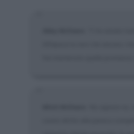
[X] Non
Abby McDeere
:
Ti ho amato tutt
All'epoca tu non c'eri ancora, c'
hai mantenuto quella promessa. 
Mitch McDeere
:
No signore no, 
vostro diritto alla piena e compl
rapporto cliente-avvocato. Io so