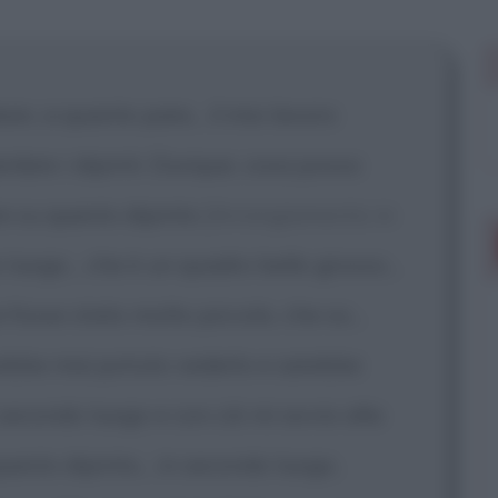
 mostrare più
ean, a quanto pare... il mio lavoro
ardare i dipinti. Dunque, cosa posso
re su questo dipinto
[Arrangiamento in
o luogo... che è un quadro bello grosso...
 fosse stato molto piccolo, che so...
ebbe mai potuto vederlo e sarebbe
secondo luogo e con ciò mi avvio alla
uesto dipinto... in secondo luogo,