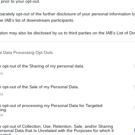
 prior to your opt-out.
rately opt-out of the further disclosure of your personal information by
he IAB’s list of downstream participants.
tion may also be disclosed by us to third parties on the IAB’s List of 
 contro Jon Bon Jovi, un artista che ha
 that may further disclose it to other third parties.
ure negli ultimi dieci anni, risultato
 that this website/app uses one or more Google services and may gath
l Data Processing Opt Outs
including but not limited to your visit or usage behaviour. You may click 
 to Google and its third-party tags to use your data for below specifi
o opt-out of the Sharing of my personal data.
ogle consent section.
In
o opt-out of the Sale of my Personal Data.
In
to opt-out of processing my Personal Data for Targeted
ing.
porta sinistra dopo aver tentato di
In
o opt-out of Collection, Use, Retention, Sale, and/or Sharing
ccata da Bean]
Non funziona tanto
ersonal Data that Is Unrelated with the Purposes for which it
lected.