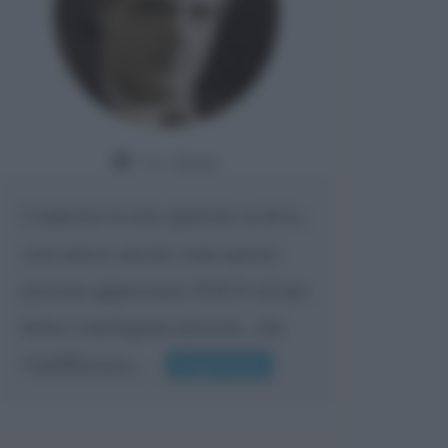
Da:
Giusy
Confermo la mia opinione su di te,
cara amica: parole come queste
possono appartenere SOLO ad una
bella e intelligente persona.. che
l'indifferenza,...
Leggi di più