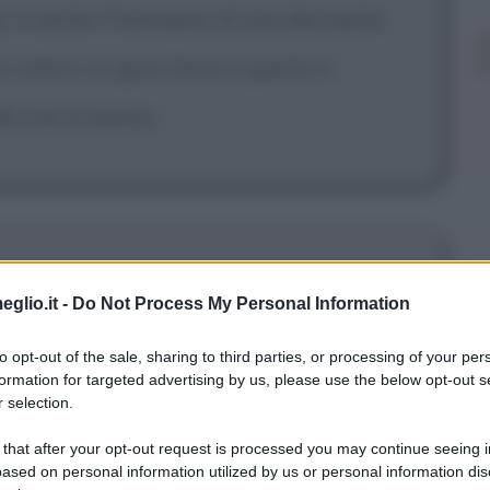
o, è anche l'immagine di una decrepita
ui voleva un gran bene e questo è
lo che io penso.
un granché come intenditore d'arte, non
eglio.it -
Do Not Process My Personal Information
 e un incidente d'auto, ma amo il mio
to opt-out of the sale, sharing to third parties, or processing of your per
formation for targeted advertising by us, please use the below opt-out s
he un museo francese avesse il più
 selection.
 that after your opt-out request is processed you may continue seeing i
ased on personal information utilized by us or personal information dis