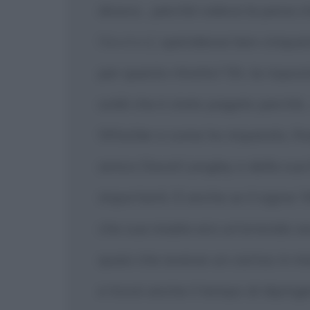
dicevo... perché valeva la pena 
Newton]
spendesse ben cinquanta
per questo ritratto? Eh, la rispost
soldi che è stato pagato perché.
Whistler e come ho imparato, fr
amico David Langley e della sua 
importanti. E anche se il signor
che sua madre era un'orrenda ve
quasi che avesse un cactus in me
e trovò anche il tempo di diping