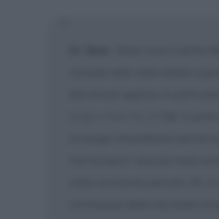
[X] Non
Dr. Bean
:
Salve, sono il dottor B
consiste nello stare seduto a gu
dire di aver appreso in particola
Grigio e Nero No.1]
? Be', in prim
un pregio straordinario perché se
microscopico, nessuno temo avr
stato un enorme peccato. Oh, in 
conclusione della mia analisi di q