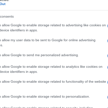
Out
quadro non c'è più e incredulo, a Bean]
 dopo, dopo aver balbettato insieme a
consents
o allow Google to enable storage related to advertising like cookies on
o dal lenzuolo]
Oh, Gesù! Oh no, oh, oh
evice identifiers in apps.
di Dio, non è possibile.
[dopo essere
o allow my user data to be sent to Google for online advertising
s.
ra]
Un momento, di che mi preoccupo?
to allow Google to send me personalized advertising.
non devo far altro che uscire da qui e
o allow Google to enable storage related to analytics like cookies on
eh sì, bella idea, così diranno «Chi l'ha
evice identifiers in apps.
io risponderò «Io!» e loro «Lei è
o allow Google to enable storage related to functionality of the website
onononono», dirò, licenziato non basta,
o allow Google to enable storage related to personalization.
tro in galera, mia moglie mi lascerà,
o allow Google to enable storage related to security, including