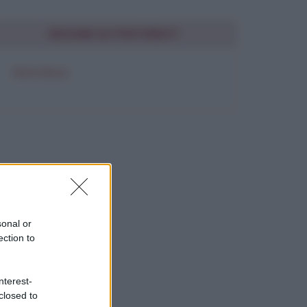
SEGUIMI SU PINTEREST
FRASI BELLE
sonal or
ection to
nterest-
closed to