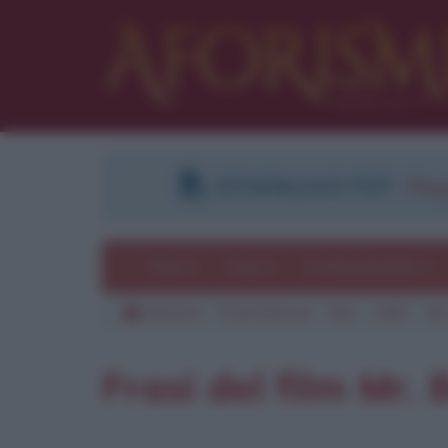
DOWNLOAD PDF
:
Regi
Temi
Frasi
Le frasi più lette
Aforismi
Frasi famose
Film
1997
Mr
Pu
Frasi del film Mr.