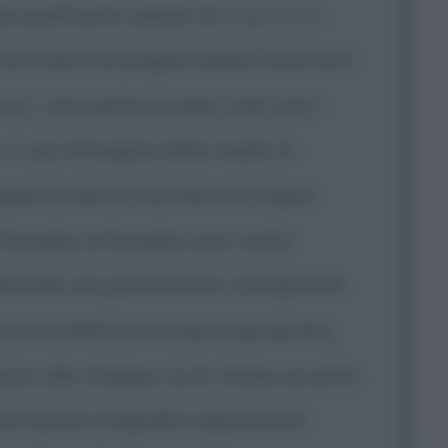
che quell'uomo seduto là
[il generale
 milioni di pregiati dollari americani
a è... che questo quadro vale tutti i
.. è una immagine della madre di
equentando la casa del mio miglior
famiglia, le famiglie sono molto
 Whistler era pienamente consapevole
cchia baldracca sempre ingrugnata,
zzo alle chiappe, lui le rimase accanto
erle questo magnifico apprezzato