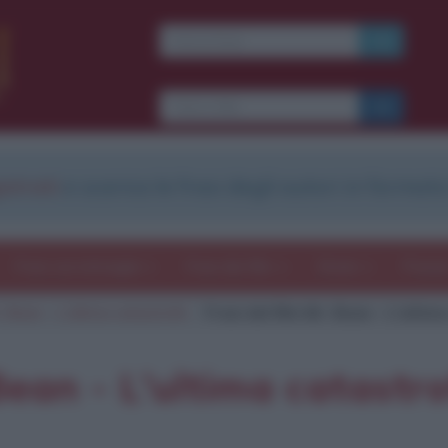
Ti piacciono le frasi dei
film?
Ricevine una ogni
settimana.
strati
e scarica le frasi degli autori in formato
I S C R I V I T I
E-mail
OK
Frasi con immagini
Frasi dei film
Storie
Poesi
. Bean - L'ultima catastrofe
Frasi del film Mr. Bean - L'ultim
b
blico anche
frasi
e
pen
sieri su
Insta
gram.
Seg
 Bean - L'ultima catastr