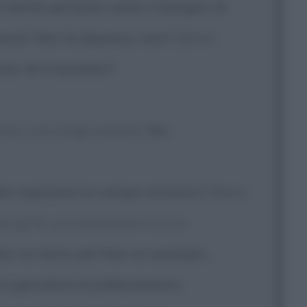
a mente pertanto sento il bisogno di
bene? Non le dispiace, vero?
[Bean
o: lei è laureato?
dopo una lunga pausa]
: No...
le cognizioni in campo artistico?
[Bean
id gli fa una domanda ironica
n so tanto per fare un esempio...
un giocatore di pallacanestro