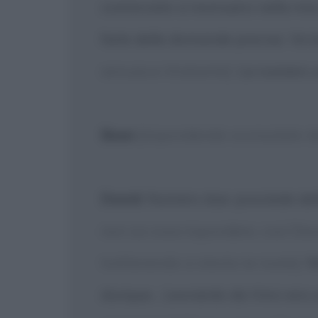
cominciato a insinuarsi nella mi
farle delle domande precise. Va 
annuisce titubante]
La numero un
Bean
[rispondendo sconsolato 
David
: Numero due: possiede del
non sa cosa rispondere, così Dav
trattenendo a stento le risate]
No
dunque... Leonardo da Vinci era 