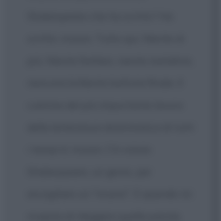
Shakespeare che ha scritto? Ha
scritto: muore. Tutto qui. Niente di
più. Niente fanfare, niente metafore,
nessuna brillante battuta finale. Il
culmine del più importante lavoro
della letteratura drammatica di tutti
i tempi è: muore. C'è voluto
Shakespeare, un genio, per
escogitare un "muore". E quando mi
ricapita di rileggere quella parola,