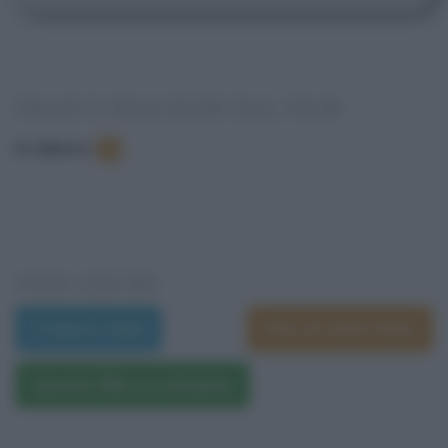
FRASI E DIALOGHI DAL FILM
In elenco
:
4
VEDI ANCHE
Trama e dati
Film di Zach Helm
Questo film su Amazon