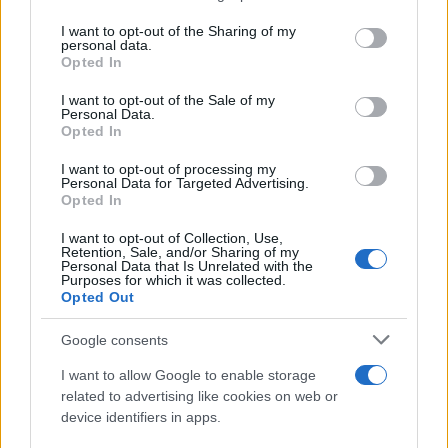
on the IAB’s List of Downstream Participants that may further
I want to opt-out of the Sharing of my
disclose it to other third parties.
personal data.
Opted In
Please note that this website/app uses one or more Google
services and may gather and store information including but
I want to opt-out of the Sale of my
Personal Data.
not limited to your visit or usage behaviour. You may click to
Opted In
grant or deny consent to Google and its third-party tags to
use your data for below specified purposes in below Google
I want to opt-out of processing my
consent section.
Personal Data for Targeted Advertising.
FRASI
Opted In
Frase del giorno
I want to opt-out of Collection, Use,
Frasi celebri
Retention, Sale, and/or Sharing of my
Personal Data that Is Unrelated with the
Frasi da condividere
Purposes for which it was collected.
Poesie
Opted Out
Proverbi
Incipit letterari
Google consents
Storie con morale
I want to allow Google to enable storage
FILM
related to advertising like cookies on web or
device identifiers in apps.
Frasi dei film
Frase film della settimana