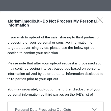
aforismi.meglio.it -
Do Not Process My Personal
Information
If you wish to opt-out of the sale, sharing to third parties, or
processing of your personal or sensitive information for
Ricevi LE FRASI PIÙ BELLE via e-mail
targeted advertising by us, please use the below opt-out
section to confirm your selection.
E-mail
OK
Please note that after your opt-out request is processed you
may continue seeing interest-based ads based on personal
information utilized by us or personal information disclosed to
third parties prior to your opt-out.
You may separately opt-out of the further disclosure of your
personal information by third parties on the IAB’s list of
downstream participants.
Personal Data Processing Opt Outs
This information may also be disclosed by us to third parties