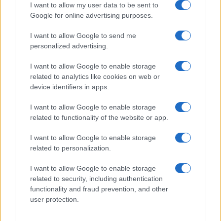
I want to allow my user data to be sent to
Frasi film più lette
Google for online advertising purposes.
Incipit dei film
Elenco registi
I want to allow Google to send me
Film più cercati
personalized advertising.
Frasi sul cinema
I want to allow Google to enable storage
SERVIZI
related to analytics like cookies on web or
Mappa del sito
device identifiers in apps.
Privacy Policy
Cookie Policy
I want to allow Google to enable storage
Frasi suddivise per tema
related to functionality of the website or app.
Foto con frasi belle
I want to allow Google to enable storage
Indice degli autori
related to personalization.
I want to allow Google to enable storage
Aforismi
.meglio.it è l'archivio web dedicato a frasi,
related to security, including authentication
aforismi e citazioni più grande del web (137.901 frasi in
functionality and fraud prevention, and other
database) • ©2005-2025 • La riproduzione dei testi è
user protection.
consentita citando la fonte secondo la Licenza
Creative Commons
• Nota: in qualità di Affiliato Amazon,