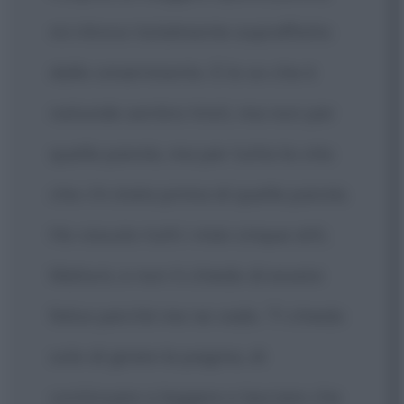
mi ritrovo totalmente sopraffatto
dallo smarrimento. E lo so che è
naturale sentirsi tristi, ma non per
quella parola, ma per tutta la vita
che c'è stata prima di quella parola.
Ho vissuto tutti i miei cinque atti,
Mahoni, e non ti chiedo di essere
felice perché me ne vado. Ti chiedo
solo di girare la pagina, di
continuare a leggere e lasciare che