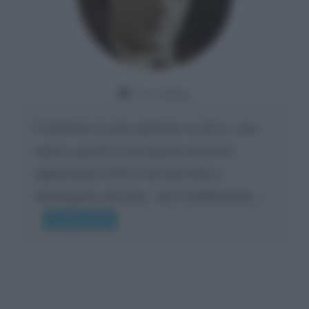
Da:
Giusy
Confermo la mia opinione su di te, cara
amica: parole come queste possono
appartenere SOLO ad una bella e
intelligente persona.. che l'indifferenza,...
Leggi di più