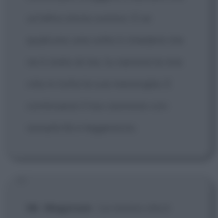
un'altra storia cominci. E se
qualcuno una volta ti chiederà che
ne è stato di me, tu narrerai la mia
vita in tutta la sua meraviglia. E
continuerai il tuo cammino con
semplicità e leggerezza.
Mr. Magorium
:
La nostra vita è