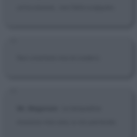
un'occasione... non farla scappare.
Non smettete mai di crederci.
Mr. Magorium
:
Le lampadine
muoiono mia cara, io sto partendo.