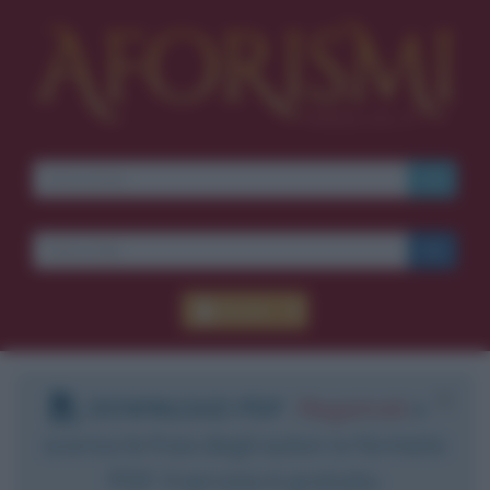
Accedi
DOWNLOAD PDF
:
Registrati
e
scarica le frasi degli autori in formato
PDF. Il servizio è gratuito.