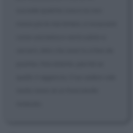
succede qualche cosa e lui non
riceve più le mie lettere, si incazzerà
come una belva e verrà subito a
cercarti, dato che sarai tu a fare da
postino. Stai attento, perché se
quello ti aggancia, il tuo sedere vale
molto meno di un francobollo
timbrato.