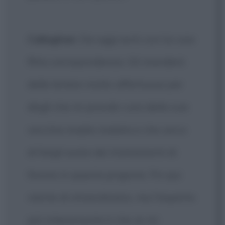
Callaghan
: Da oggi avrò con lui una
fitta corrispondenza. Gli manderò
delle lettere molto affettuose per
dirgli che mi prendo cura della sua
vecchia madre malata e che cerco
di fargli avere dei trattamenti di
favore in questa prigione. Fin qui
niente di straordinario, ma l'aspetto
più interessante è che se mi