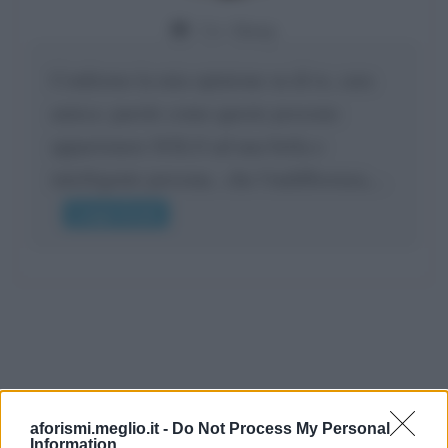
Da:
Giusy
Confermo la mia opinione su di te, cara
amica: parole come queste possono
appartenere SOLO ad una bella e
intelligente persona.. che l'indifferenza,...
Leggi di più
aforismi.meglio.it -
Do Not Process My Personal
Information