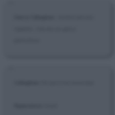
Harry Callaghan
:
Avresti dovuto
saperlo... che era un gioco
pericoloso.
Callaghan
: Ho qui il tuo oroscopo.
Rapinatore
: Cosa!