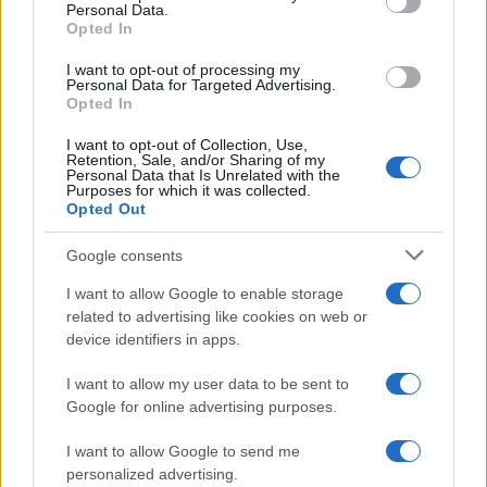
Personal Data.
not limited to your visit or usage behaviour. You may click to
Opted In
grant or deny consent to Google and its third-party tags to
use your data for below specified purposes in below Google
I want to opt-out of processing my
consent section.
Personal Data for Targeted Advertising.
FRASI
Opted In
Frase del giorno
I want to opt-out of Collection, Use,
Frasi celebri
Retention, Sale, and/or Sharing of my
Personal Data that Is Unrelated with the
Frasi da condividere
Purposes for which it was collected.
Poesie
Opted Out
Proverbi
Incipit letterari
Google consents
Storie con morale
I want to allow Google to enable storage
FILM
related to advertising like cookies on web or
device identifiers in apps.
Frasi dei film
Frase film della settimana
I want to allow my user data to be sent to
Frasi film più lette
Google for online advertising purposes.
Incipit dei film
Elenco registi
I want to allow Google to send me
Film più cercati
personalized advertising.