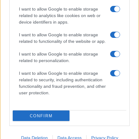
Frasi sul cinema
I want to allow Google to enable storage
SERVIZI
related to analytics like cookies on web or
Mappa del sito
device identifiers in apps.
Privacy Policy
Cookie Policy
I want to allow Google to enable storage
Frasi suddivise per tema
related to functionality of the website or app.
Foto con frasi belle
I want to allow Google to enable storage
Indice degli autori
related to personalization.
I want to allow Google to enable storage
Aforismi
.meglio.it è l'archivio web dedicato a frasi,
related to security, including authentication
aforismi e citazioni più grande del web (137.905 frasi in
functionality and fraud prevention, and other
database) • ©2005-2025 • La riproduzione dei testi è
user protection.
consentita citando la fonte secondo la Licenza
Creative Commons
• Nota: in qualità di Affiliato Amazon,
il sito ricava una commissione sugli acquisti idonei. •
CONFIRM
Contatti
Data Deletion
Data Access
Privacy Policy