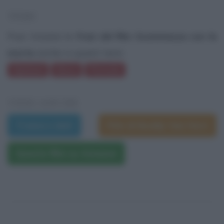
TEMI
Puoi trovare le
frasi del film Scommessa con la
morte
anche in questi temi:
Opinioni
Gioco
Pericolo
VEDI ANCHE
Trama e dati
Film di Buddy Van Horn
Questo film su Amazon