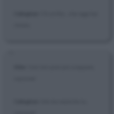
Callaghan
: C'è scritto... che oggi hai
chiuso.
Killer
: Così non puoi più scappare,
cazzone!
Callaghan
: Già ma neanche tu,
cazzone!