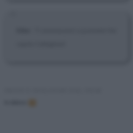
Killer
:
Ti ammazzerò a puntate! Hai
capito Callaghan!
FRASI E DIALOGHI DAL FILM
In elenco
:
7