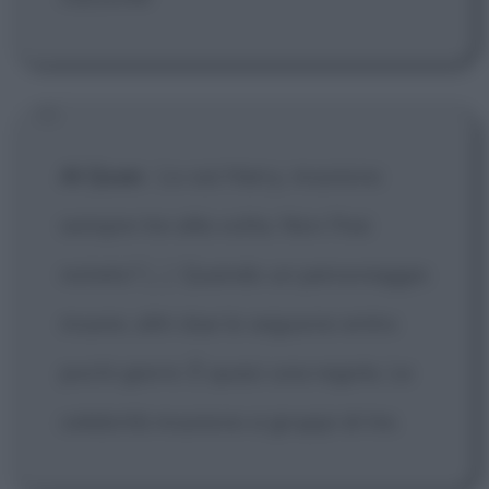
Al Quan
:
Lo sai Harry, muoiono
sempre tre alla volta. Non l'hai
notato?
[...]
Quando un personaggio
muore, altri due lo seguono entro
pochi giorni. È quasi una regola. Le
celebrità muoiono a gruppi di tre.