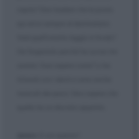
capito? Devi badare che la posta
qui arrivi sempre al destinatario.
Vedi quell'ometto laggiù in fondo?
Ha l'ergastolo perché ha ucciso tre
uomini. Vuoi sapere come? Li ha
triturati con i denti e sono anche
mancati dei pezzi. Devi sapere che
quello ha un discreto appetito.
Janero
: E con questo?