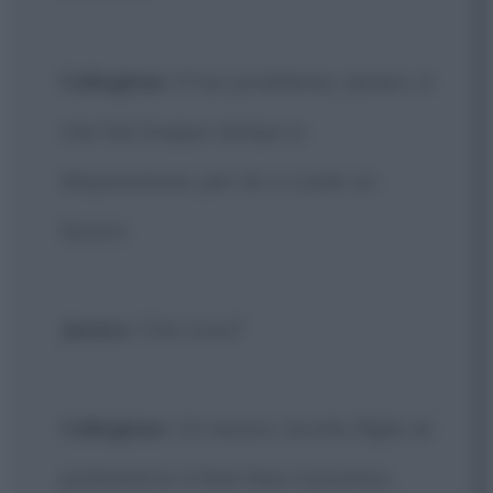
Callaghan
: Il tuo problema, Janero, è
che hai troppo tempo a
disposizione, per te ci vuole un
lavoro.
Janero
: Che cosa?
Callaghan
: Un lavoro, brutto figlio di
puttana! Io ti farò fare il postino,