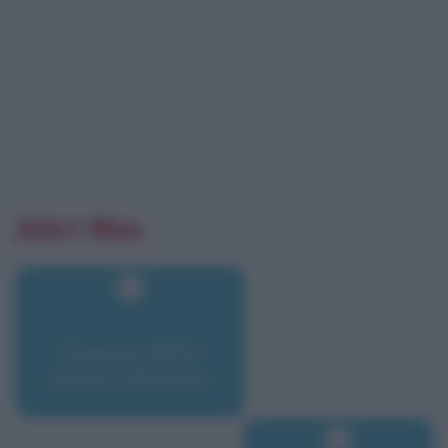
Altri film
Scipione detto
anche l'Africano