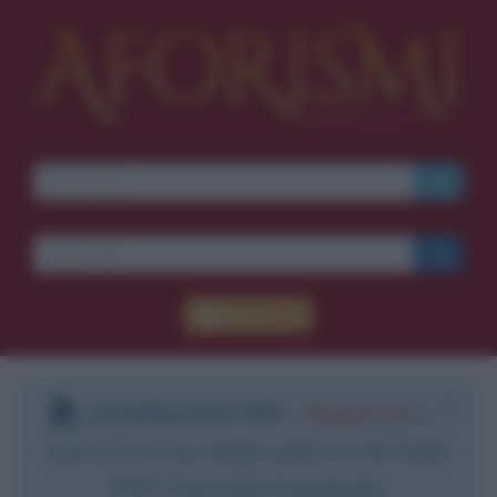
Ti piacciono le frasi dei
film?
Ricevine una ogni
settimana.
I S C R I V I T I
E-mail
OK
Accedi
Pub
blico anche
frasi
e
pen
sieri su
Insta
gram.
Segui
mi
DOWNLOAD PDF
:
Registrati
e
scarica le frasi degli autori in formato
PDF. Il servizio è gratuito.