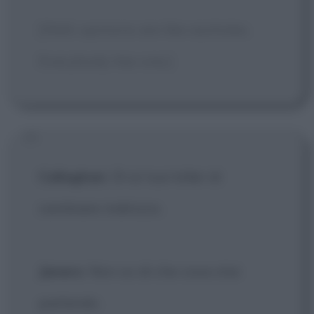
[Well, opinions are like assholes.
Everybody has one.]
Callaghan
: Dì ai tuoi killer di
cambiare indirizzo.
Janero
: Non so di che cosa stai
parlando.