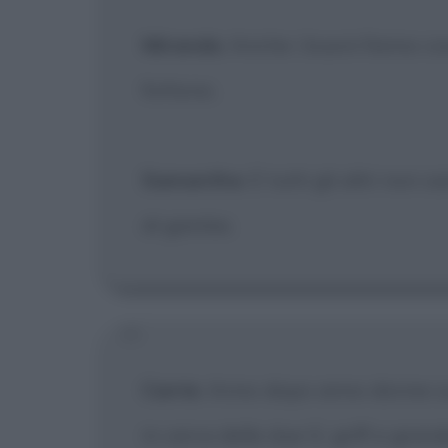
Miranda
: Anche i buoni fanno cose
fottono.
Samantha
: E tutti gli altri non
di gambe.
Carrie
: Anno dopo anno donne su
in cerca delle due G: griff e gran