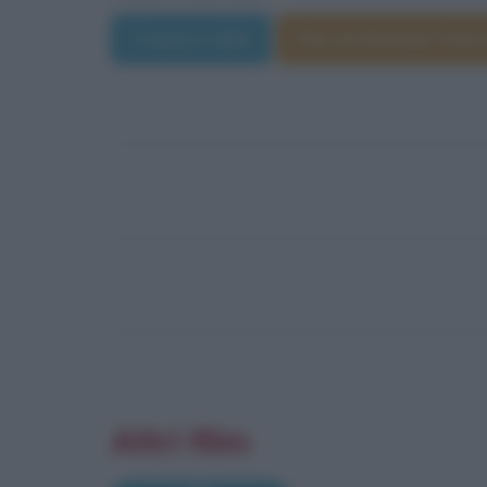
Trama e dati
Film di Michael Patr
Altri film