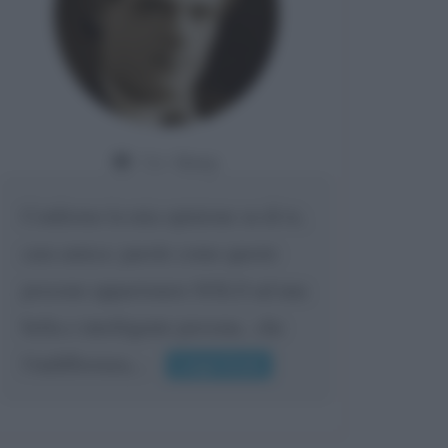
Da:
Giusy
Confermo la mia opinione su di te,
cara amica: parole come queste
possono appartenere SOLO ad una
bella e intelligente persona.. che
l'indifferenza,...
Leggi di più