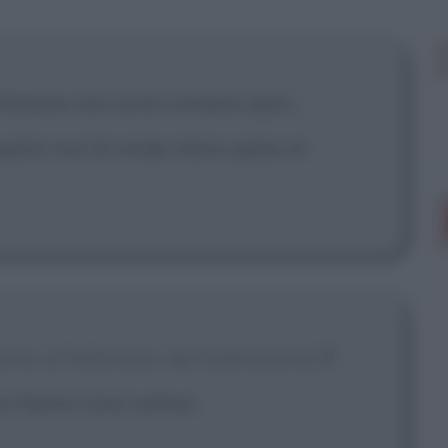
 mostrare più
 d'amore non sono romanzi epici.
uesto non le rende meno piene di
merito al fallimento del matrimonio]
È
ivi fanno cose cattive.