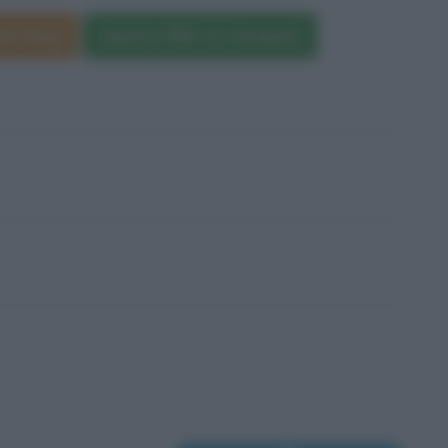
ick King
Questo film su Amazon