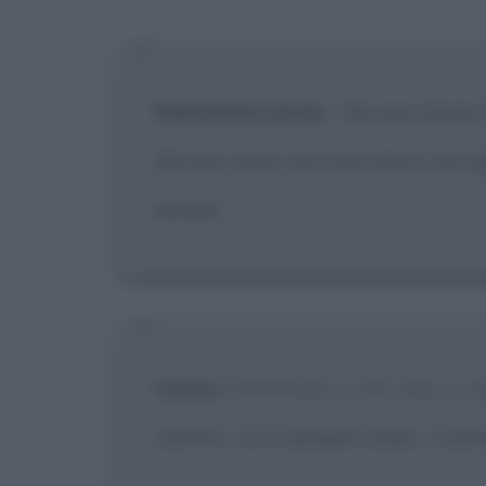
[X] Non
Samantha Jones
:
Alcune storie
Alcune sono racconti brevi ma q
amore.
Carrie
:
[riferendosi a Mr. Big in 
cattivo. Lo è sempre stato. I catt