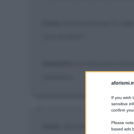
Carrie
: Ancora una cosa. Io vogli
cosa ne pensi?
Samantha
: La stessa cosa che p
necessario.
aforismi.m
If you wish 
sensitive in
confirm your
Please note
Carrie
:
Non puoi smettere di ess
based ads b