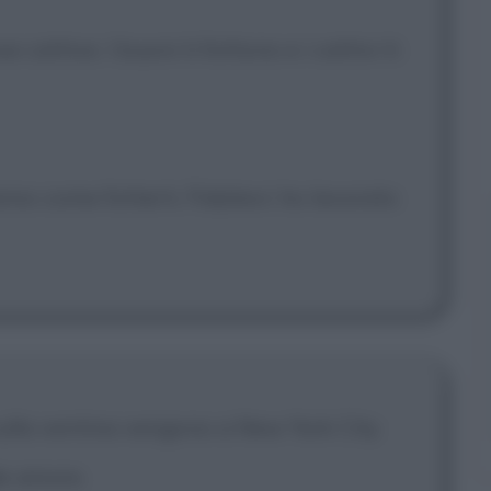
 cattive. I buoni ti fottono e i cattivi ti
 sanno come fotterti. Fidatevi: ho lavorato
lla ventina vengono a New York City
de amore.