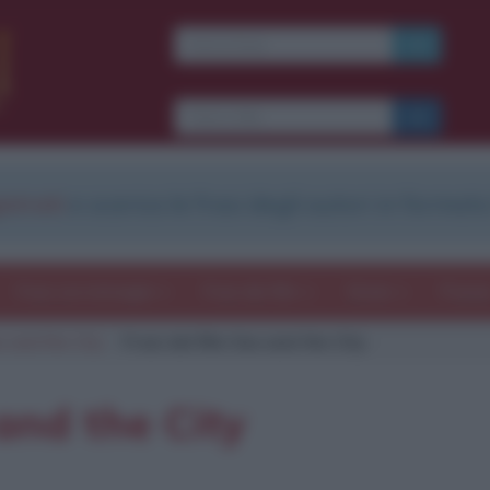
Ti piacciono le frasi dei
film?
Ricevine una ogni
settimana.
strati
e scarica le frasi degli autori in formato
I S C R I V I T I
E-mail
OK
Frasi con immagini
Frasi dei film
Storie
Poesi
x and the City
Frasi del film Sex and the City
b
blico anche
frasi
e
pen
sieri su
Insta
gram.
Seg
 and the City