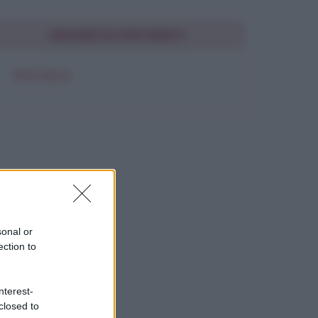
SEGUIMI SU PINTEREST
FRASI BELLE
sonal or
ection to
nterest-
closed to