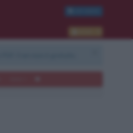
PDF GRATIS
Accedi
 PDF. Il servizio è gratuito.
e
Autori
ui
mi