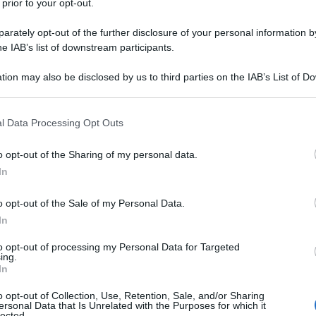
 prior to your opt-out.
rately opt-out of the further disclosure of your personal information by
he IAB’s list of downstream participants.
tion may also be disclosed by us to third parties on the IAB’s List of 
 that may further disclose it to other third parties.
re che la mia vita si svolga intorno ad
 that this website/app uses one or more Google services and may gath
l Data Processing Opt Outs
ermesso che questo accadesse?
including but not limited to your visit or usage behaviour. You may click 
 to Google and its third-party tags to use your data for below specifi
o opt-out of the Sharing of my personal data.
ogle consent section.
In
o opt-out of the Sale of my Personal Data.
In
to opt-out of processing my Personal Data for Targeted
 il suo nome cinquanta volte in più di
ing.
In
preoccuparmi di lui e dei suoi bisogni
o opt-out of Collection, Use, Retention, Sale, and/or Sharing
ersonal Data that Is Unrelated with the Purposes for which it
lected.