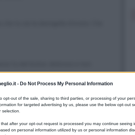
o che tu sia la damigella d'onore. Che
ensi tu del botox: doloroso e non
eglio.it -
Do Not Process My Personal Information
to opt-out of the sale, sharing to third parties, or processing of your per
formation for targeted advertising by us, please use the below opt-out s
 selection.
 that after your opt-out request is processed you may continue seeing i
ere te stessa perché hai paura.
ased on personal information utilized by us or personal information dis