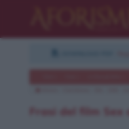
DOWNLOAD PDF
:
Regi
Temi
Frasi
Le frasi più lette
Aforismi
Frasi famose
Film
2008
Se
Pu
Frasi del film Sex