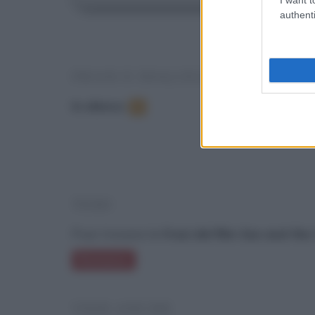
authenti
FRASI E DIALOGHI DAL FILM
In elenco
:
6
TEMI
Puoi trovare le
frasi del film Sex and the
Romanzo
VEDI ANCHE