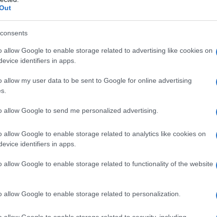
tto intorno all'altra persona? È questo
Out
consents
o allow Google to enable storage related to advertising like cookies on
evice identifiers in apps.
nio.
o allow my user data to be sent to Google for online advertising
s.
to allow Google to send me personalized advertising.
o allow Google to enable storage related to analytics like cookies on
evice identifiers in apps.
tare]
o allow Google to enable storage related to functionality of the website
o allow Google to enable storage related to personalization.
o allow Google to enable storage related to security, including