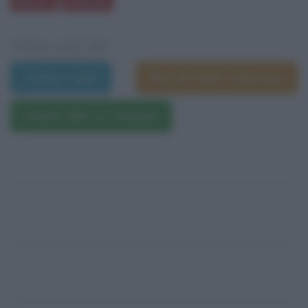
Mostri
Diavolo
VEDI ANCHE
Trama e dati
Film di Paolo Genovese
Questo film su Amazon