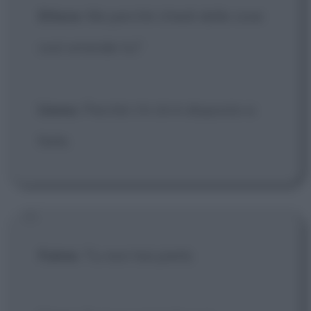
Ettore
: Ma perché chiedi delle cose
così orrende tu?
Uomo
: Perché c'è chi è disposto a
farle.
Fulvio
: Tu non hai pietà.