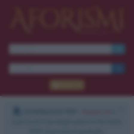
Accedi
DOWNLOAD PDF
:
Registrati
e
scarica le frasi degli autori in formato
PDF. Il servizio è gratuito.