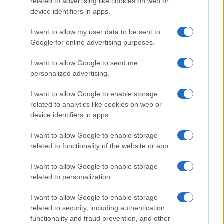
related to advertising like cookies on web or
device identifiers in apps.
Frasi dei film
Frase film della settimana
I want to allow my user data to be sent to
Frasi film più lette
Google for online advertising purposes.
Incipit dei film
Elenco registi
I want to allow Google to send me
Film più cercati
personalized advertising.
Frasi sul cinema
I want to allow Google to enable storage
SERVIZI
related to analytics like cookies on web or
Mappa del sito
device identifiers in apps.
Privacy Policy
Cookie Policy
I want to allow Google to enable storage
Frasi suddivise per tema
related to functionality of the website or app.
Foto con frasi belle
I want to allow Google to enable storage
Indice degli autori
related to personalization.
I want to allow Google to enable storage
Aforismi
.meglio.it è l'archivio web dedicato a frasi,
related to security, including authentication
aforismi e citazioni più grande del web (137.890 frasi in
functionality and fraud prevention, and other
database) • ©2005-2025 • La riproduzione dei testi è