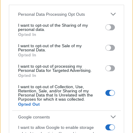
downstream participants.
Personal Data Processing Opt Outs
This information may also be disclosed by us to third parties
on the IAB’s List of Downstream Participants that may further
I want to opt-out of the Sharing of my
disclose it to other third parties.
personal data.
Opted In
Please note that this website/app uses one or more Google
services and may gather and store information including but
I want to opt-out of the Sale of my
Personal Data.
not limited to your visit or usage behaviour. You may click to
Opted In
grant or deny consent to Google and its third-party tags to
use your data for below specified purposes in below Google
I want to opt-out of processing my
consent section.
Personal Data for Targeted Advertising.
FRASI
Opted In
Frase del giorno
I want to opt-out of Collection, Use,
Frasi celebri
Retention, Sale, and/or Sharing of my
Personal Data that Is Unrelated with the
Frasi da condividere
Purposes for which it was collected.
Poesie
Opted Out
Proverbi
Incipit letterari
Google consents
Storie con morale
I want to allow Google to enable storage
FILM