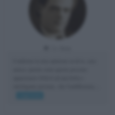
Da:
Giusy
Confermo la mia opinione su di te, cara
amica: parole come queste possono
appartenere SOLO ad una bella e
intelligente persona.. che l'indifferenza,...
Leggi di più