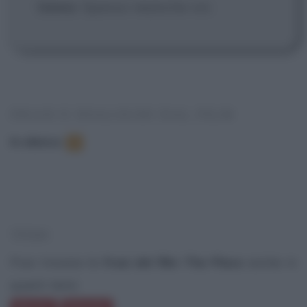
Uomo
: Spesso neanche voi.
FRASI E DIALOGHI DAL FILM
In elenco
:
4
TEMI
Puoi trovare le
frasi del film The Place
anche in
questi temi: