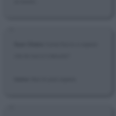
ai mostri.
Suor Chiara
: Come faccio a sapere
che lei non è il diavolo?
Uomo
: Non lo può sapere.