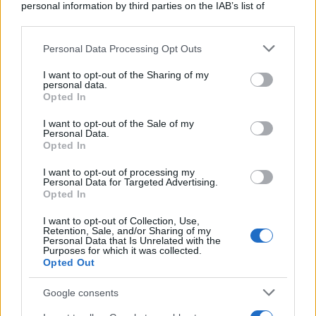
personal information by third parties on the IAB’s list of
downstream participants.
Personal Data Processing Opt Outs
This information may also be disclosed by us to third parties
on the IAB’s List of Downstream Participants that may further
I want to opt-out of the Sharing of my
disclose it to other third parties.
personal data.
Opted In
Please note that this website/app uses one or more Google
services and may gather and store information including but
I want to opt-out of the Sale of my
Personal Data.
not limited to your visit or usage behaviour. You may click to
Opted In
grant or deny consent to Google and its third-party tags to
use your data for below specified purposes in below Google
I want to opt-out of processing my
consent section.
Personal Data for Targeted Advertising.
FRASI
Opted In
Frase del giorno
I want to opt-out of Collection, Use,
Frasi celebri
Retention, Sale, and/or Sharing of my
Personal Data that Is Unrelated with the
Frasi da condividere
Purposes for which it was collected.
Poesie
Opted Out
Proverbi
Incipit letterari
Google consents
Storie con morale