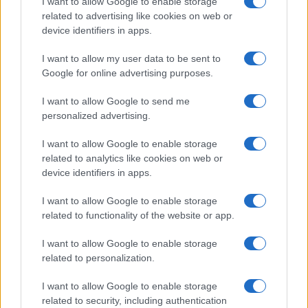
I want to allow Google to enable storage
FILM
related to advertising like cookies on web or
device identifiers in apps.
Frasi dei film
Frase film della settimana
I want to allow my user data to be sent to
Frasi film più lette
Google for online advertising purposes.
Incipit dei film
Elenco registi
I want to allow Google to send me
Film più cercati
personalized advertising.
Frasi sul cinema
I want to allow Google to enable storage
SERVIZI
related to analytics like cookies on web or
Mappa del sito
device identifiers in apps.
Privacy Policy
Cookie Policy
I want to allow Google to enable storage
Frasi suddivise per tema
related to functionality of the website or app.
Foto con frasi belle
I want to allow Google to enable storage
Indice degli autori
related to personalization.
I want to allow Google to enable storage
Aforismi
.meglio.it è l'archivio web dedicato a frasi,
related to security, including authentication
aforismi e citazioni più grande del web (137.905 frasi in