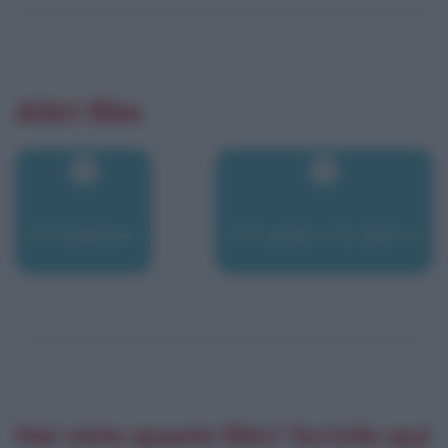
Altri film
Il traditore
Il trucido e lo sbirro
Hai visto questo film? Scrivilo qui: