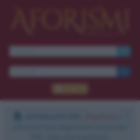
Accedi
DOWNLOAD PDF
:
Registrati
e
scarica le frasi degli autori in formato
PDF. Il servizio è gratuito.