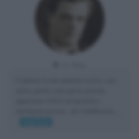
Da:
Giusy
Confermo la mia opinione su di te, cara
amica: parole come queste possono
appartenere SOLO ad una bella e
intelligente persona.. che l'indifferenza,...
Leggi di più