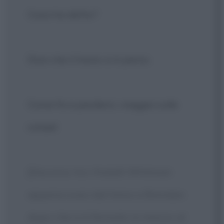
Cosa ha detto?
Dice che il treno si è perso.
Come fa a perdersi, viaggia sulle
rotaie!
[Discorso tra i fratelli Whitman
appena scesi dal treno e Brendan
dopo che si è fermato in mezzo al