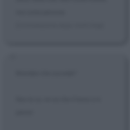
ma come persone.
[Constatazione dopo molti litigi]
Brendan che succede?
Non lo so, mi sa che il treno si è
perso!