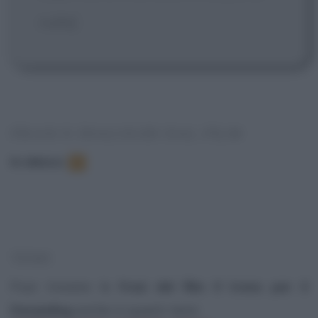
nulla]
FRASI E DIALOGHI DAL FILM
In elenco
:
2
TEMI
Puoi trovare le
frasi del film Il treno per il
Darjeeling
anche in questi temi: