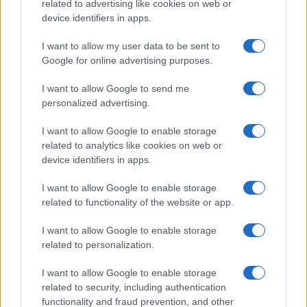
related to advertising like cookies on web or
device identifiers in apps.
Frasi dei film
Frase film della settimana
I want to allow my user data to be sent to
Frasi film più lette
Google for online advertising purposes.
Incipit dei film
Elenco registi
I want to allow Google to send me
Film più cercati
personalized advertising.
Frasi sul cinema
I want to allow Google to enable storage
SERVIZI
related to analytics like cookies on web or
Mappa del sito
device identifiers in apps.
Privacy Policy
Cookie Policy
I want to allow Google to enable storage
Frasi suddivise per tema
related to functionality of the website or app.
Foto con frasi belle
I want to allow Google to enable storage
Indice degli autori
related to personalization.
I want to allow Google to enable storage
Aforismi
.meglio.it è l'archivio web dedicato a frasi,
related to security, including authentication
aforismi e citazioni più grande del web (137.901 frasi in
functionality and fraud prevention, and other