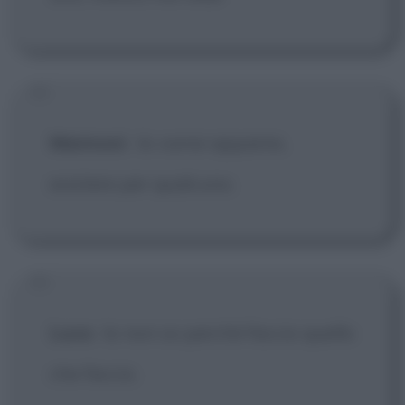
Marinoni
:
Io vorrei apparire,
esistere per qualcuno.
Luca
:
Io non so perché faccio quello
che faccio.