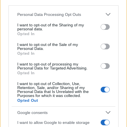
downstream participants.
Personal Data Processing Opt Outs
This information may also be disclosed by us to third parties
on the IAB’s List of Downstream Participants that may further
I want to opt-out of the Sharing of my
disclose it to other third parties.
personal data.
Opted In
Please note that this website/app uses one or more Google
services and may gather and store information including but
I want to opt-out of the Sale of my
Personal Data.
not limited to your visit or usage behaviour. You may click to
Opted In
grant or deny consent to Google and its third-party tags to
use your data for below specified purposes in below Google
I want to opt-out of processing my
consent section.
Personal Data for Targeted Advertising.
FRASI
Opted In
Frase del giorno
I want to opt-out of Collection, Use,
Frasi celebri
Retention, Sale, and/or Sharing of my
Personal Data that Is Unrelated with the
Frasi da condividere
Purposes for which it was collected.
Poesie
Opted Out
Proverbi
Incipit letterari
Google consents
Storie con morale
I want to allow Google to enable storage
FILM