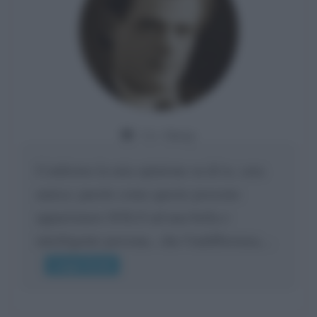
Da:
Giusy
Confermo la mia opinione su di te, cara
amica: parole come queste possono
appartenere SOLO ad una bella e
intelligente persona.. che l'indifferenza,...
Leggi di più