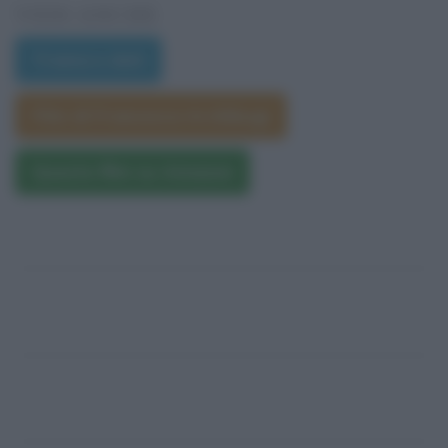
VEDI ANCHE
Trama e dati
Film di Francesca Archibugi
Questo film su Amazon