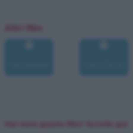
Altri film
Vite nascoste
Vizio di forma
Hai visto questo film? Scrivilo qui: