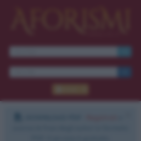
Accedi
DOWNLOAD PDF
:
Registrati
e
scarica le frasi degli autori in formato
PDF. Il servizio è gratuito.