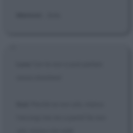
Marinoni
: ...Sola.
Luca
: Con te non si può parlare
senza sbraitare!
Susi
: Perché se non urlo, manco
t'accorgi che sto a parla'! Se non
urlo, manco me vedi!