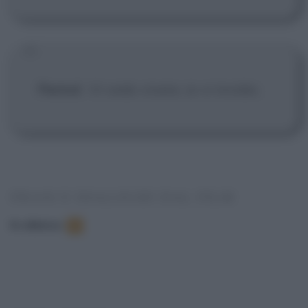
Perind
:
Vi vedo vivere, io vi invidio.
FRASI E DIALOGHI DAL FILM
In elenco
:
5