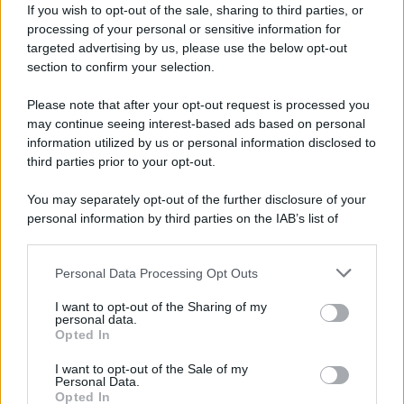
colpa per quello che sei.
If you wish to opt-out of the sale, sharing to third parties, or
processing of your personal or sensitive information for
targeted advertising by us, please use the below opt-out
section to confirm your selection.
JOHN MCGREGOR
Please note that after your opt-out request is processed you
Dal film:
Phenomena
may continue seeing interest-based ads based on personal
information utilized by us or personal information disclosed to
third parties prior to your opt-out.
Scheda film e trama
Frasi del film
You may separately opt-out of the further disclosure of your
personal information by third parties on the IAB’s list of
downstream participants.
Personal Data Processing Opt Outs
This information may also be disclosed by us to third parties
on the IAB’s List of Downstream Participants that may further
I want to opt-out of the Sharing of my
disclose it to other third parties.
personal data.
Che Iddio possa avere pietà dei miei
Opted In
Please note that this website/app uses one or more Google
services and may gather and store information including but
I want to opt-out of the Sale of my
nemici. Ne avranno bisogno.
Personal Data.
not limited to your visit or usage behaviour. You may click to
Opted In
grant or deny consent to Google and its third-party tags to