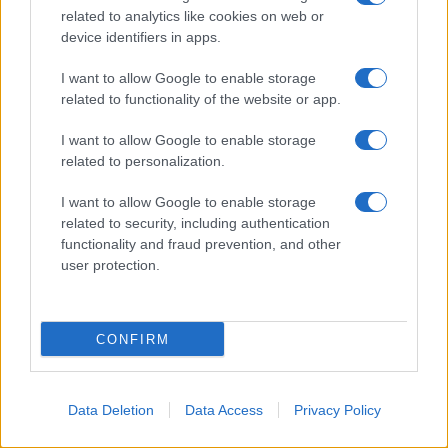
per gli altri. Per questo Napoleone
related to analytics like cookies on web or
device identifiers in apps.
diceva che le vere sventure non si
I want to allow Google to enable storage
raccontano; e gli antichi, che i
related to functionality of the website or app.
grandi dolori sono muti.
I want to allow Google to enable storage
related to personalization.
I want to allow Google to enable storage
related to security, including authentication
SIMONE WEIL
functionality and fraud prevention, and other
Quaderni
Cit. da
user protection.
Frasi di Simone Weil
CONFIRM
Data Deletion
Data Access
Privacy Policy