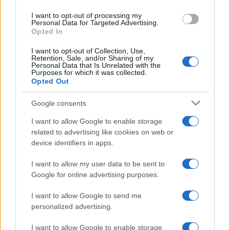
use your data for below specified purposes in below Google
I want to opt-out of processing my
quella che ci rapisce è solo l'ultima
consent section.
Personal Data for Targeted Advertising.
Opted In
morte".
[...]
questa morte che tanto
I want to opt-out of Collection, Use,
Retention, Sale, and/or Sharing of my
temiamo è l'ultima, non la sola.
[...]
Personal Data that Is Unrelated with the
Purposes for which it was collected.
Opted Out
la follia umana, è così grande, che
Google consents
alcuni sono spinti alla morte
I want to allow Google to enable storage
related to advertising like cookies on web or
proprio dal timore della morte.
[...]
device identifiers in apps.
"Fino a quando sempre le stesse
I want to allow my user data to be sent to
Google for online advertising purposes.
cose? Svegliarsi e andare a dormire,
I want to allow Google to send me
mangiare ed aver fame, aver freddo
personalized advertising.
e soffrire il caldo? Nessuna cosa
I want to allow Google to enable storage