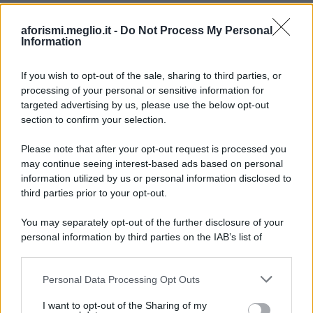
aforismi.meglio.it -
Do Not Process My Personal
Information
If you wish to opt-out of the sale, sharing to third parties, or
processing of your personal or sensitive information for
Ricevi LE FRASI PIÙ BELLE via e-mail
targeted advertising by us, please use the below opt-out
section to confirm your selection.
E-mail
OK
Please note that after your opt-out request is processed you
may continue seeing interest-based ads based on personal
information utilized by us or personal information disclosed to
third parties prior to your opt-out.
You may separately opt-out of the further disclosure of your
personal information by third parties on the IAB’s list of
downstream participants.
Personal Data Processing Opt Outs
This information may also be disclosed by us to third parties
on the IAB’s List of Downstream Participants that may further
I want to opt-out of the Sharing of my
disclose it to other third parties.