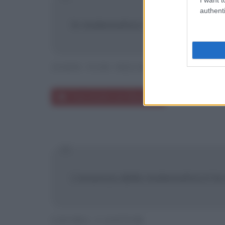
authenti
In matematica non si capiscono l
JOHN VON NEUMANN
Frasi di John von Neumann
L'essenza della matematica è la 
GEORG CANTOR