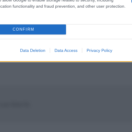
cation functionality and fraud prevention, and other user protection.
e cose. Semplicemente ci si abitua ad esse.
CONFIRM
Data Deletion
Data Access
Privacy Policy
sua libertà.