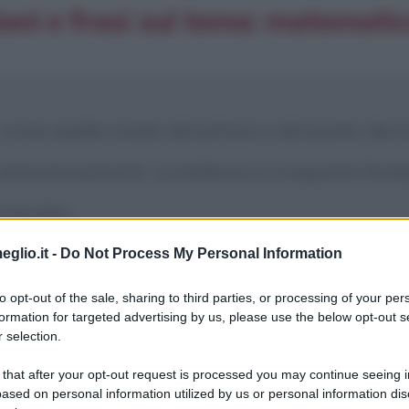
zioni e frasi sul tema: matemati
ome quelle create dal pittore o dal poeta, devon
si armoniosamente. La bellezza è il requisito fon
 brutta.
eglio.it -
Do Not Process My Personal Information
to opt-out of the sale, sharing to third parties, or processing of your per
formation for targeted advertising by us, please use the below opt-out s
 selection.
 that after your opt-out request is processed you may continue seeing i
 mistero. Potremmo dire che abbiamo il disegno di
ased on personal information utilized by us or personal information dis