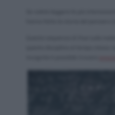
Se volete leggere le più interessan
hanno fatto la storia del pensiero (
Questa sequenza di
frasi sulla mat
questa disciplina al tempo stesso 
incognite è possibile trovare
emozi