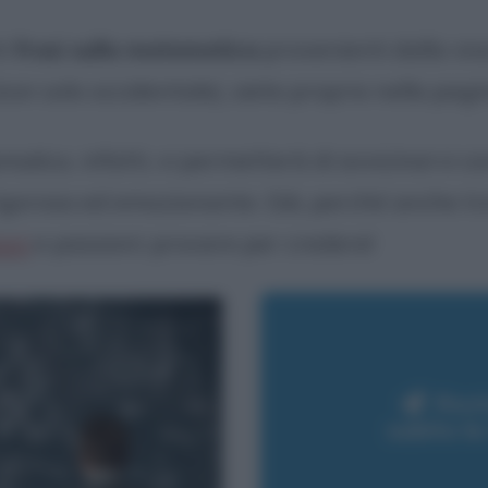
ti
frasi sulla matematica
provenienti dalla viv
non solo occidentale), siete proprio nella pagi
ematica
, infatti, vi permetterà di avvicinarvi 
rigorosa ed emozionante. Già, perché anche tr
oni
e passioni: provare per credere!
Rest
subito l