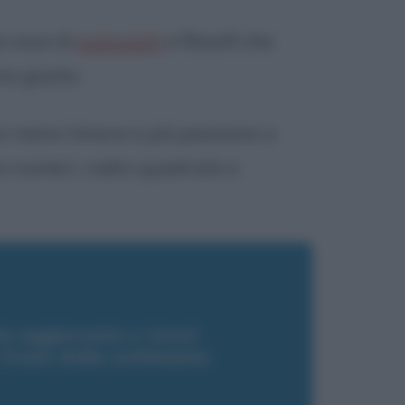
a voce di
scienziati
e filosofi che
na giusta.
con meno timore e più passione a
a numeri, radici quadrate e
a aggiornato e ricevi
a frase della settimana