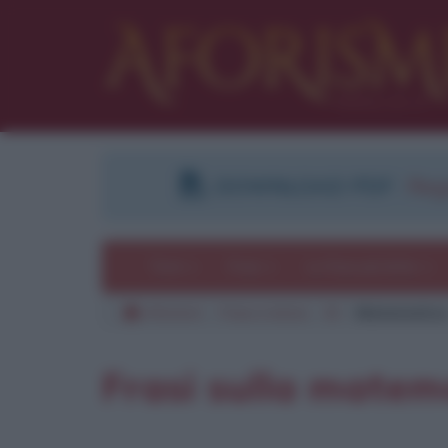
DOWNLOAD PDF
:
Regi
Temi
Frasi
Le frasi più lette
Aforismi
Frasi a tema
M
Matematica
Frasi sulla matem