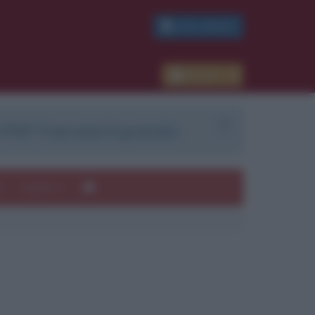
PDF GRATIS
Accedi
 PDF. Il servizio è gratuito.
e
Autori