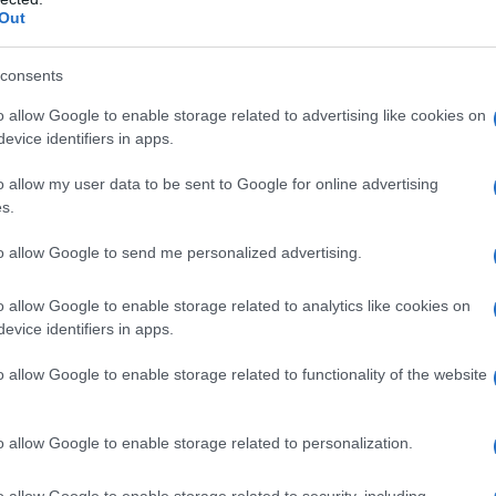
Out
consents
o allow Google to enable storage related to advertising like cookies on
evice identifiers in apps.
anto chi non sa riconoscere rapidamente ciò che
o allow my user data to be sent to Google for online advertising
s.
sione superiore alla necessità.
to allow Google to send me personalized advertising.
o allow Google to enable storage related to analytics like cookies on
evice identifiers in apps.
o allow Google to enable storage related to functionality of the website
o allow Google to enable storage related to personalization.
o allow Google to enable storage related to security, including