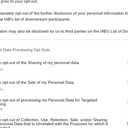
 prior to your opt-out.
netrarlo.
rately opt-out of the further disclosure of your personal information by
he IAB’s list of downstream participants.
tion may also be disclosed by us to third parties on the IAB’s List of 
 that may further disclose it to other third parties.
 that this website/app uses one or more Google services and may gath
l Data Processing Opt Outs
including but not limited to your visit or usage behaviour. You may click 
 che incontri in matematica, ti posso assicurare
 to Google and its third-party tags to use your data for below specifi
o opt-out of the Sharing of my personal data.
ogle consent section.
In
o opt-out of the Sale of my Personal Data.
In
to opt-out of processing my Personal Data for Targeted
ing.
In
o opt-out of Collection, Use, Retention, Sale, and/or Sharing
ersonal Data that Is Unrelated with the Purposes for which it
lected.