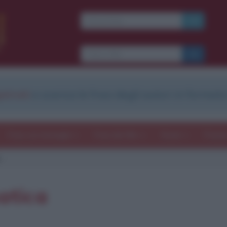
strati
e scarica le frasi degli autori in formato
Frasi con immagini
Frasi dei film
Storie
Poesi
atica