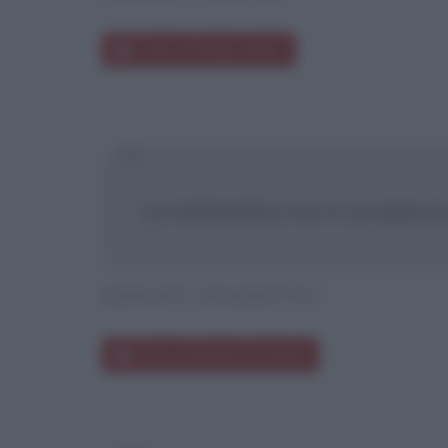
Frasi di Georg Cantor
La matematica non è un pignone
RENATO POZZETTO
Frasi di Renato Pozzetto