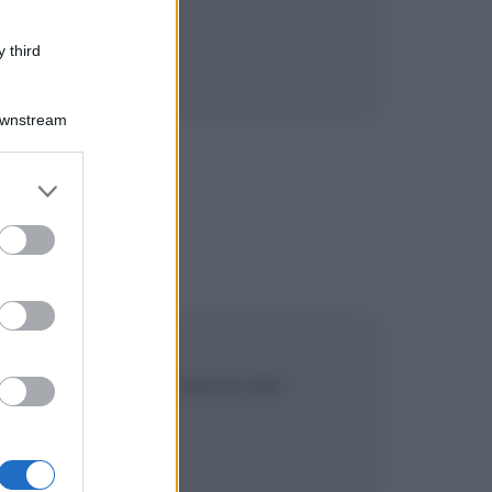
 third
Downstream
er and store
to grant or
ed purposes
de, il terrore è l'essenza del