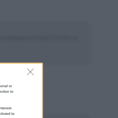
o si posasse sul cuore. È come se
sonal or
ection to
nterest-
closed to