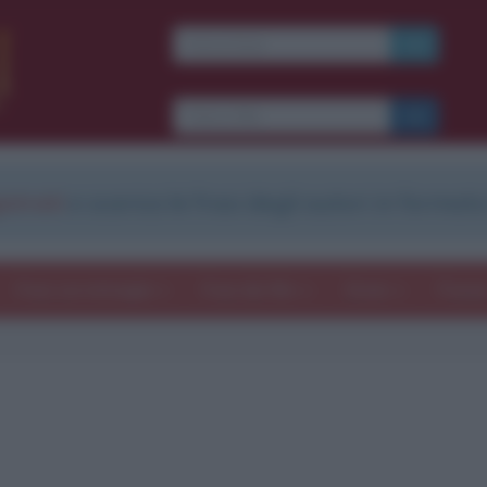
strati
e scarica le frasi degli autori in formato
Frasi con immagini
Frasi dei film
Storie
Poesi