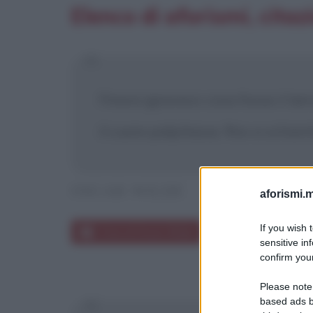
Elenco di aforismi, citaz
Finora ignoravo cosa fosse il ter
il cuore palpitasse, fino a schian
OSCAR WILDE
aforismi.m
If you wish 
Frasi di Oscar Wilde
sensitive in
confirm your
Please note
based ads b