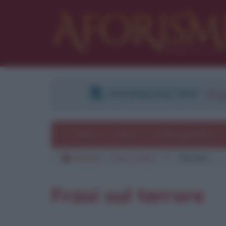
DOWNLOAD PDF
:
Regi
Temi
Frasi
Le frasi più lette
Aforismi
Frasi a tema
T
Terrore
Frasi sul terrore