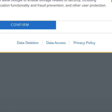
cation functionality and fraud prevention, and other user protection.
CONFIRM
o e cattivo. Quello che pratichiamo noi è terror
 appoggi.
Data Deletion
Data Access
Privacy Policy