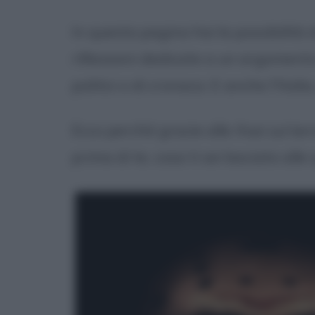
In questa pagina hai la possibilità
riflessioni dedicate a un argomento
politici o di cronaca. E anche l'Ital
Ecco perché grazie alle
frasi sul ter
prima di te, cosa ti sei lasciato all