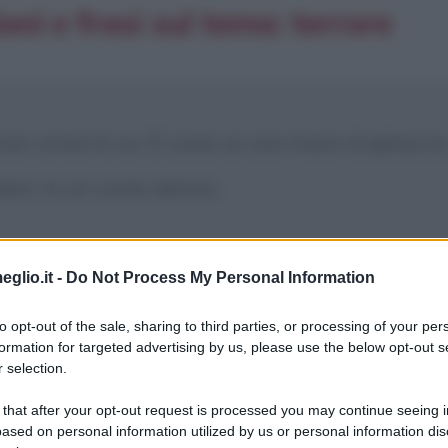
ioni e frasi sul tema: terrore
rore: ormai lo so. È come se una mano di ghiacci
tarsi, in un vuoto abisso.
eglio.it -
Do Not Process My Personal Information
to opt-out of the sale, sharing to third parties, or processing of your per
formation for targeted advertising by us, please use the below opt-out s
 selection.
 that after your opt-out request is processed you may continue seeing i
ased on personal information utilized by us or personal information dis