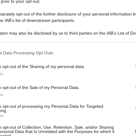
 prior to your opt-out.
la brevità del racconto.
rately opt-out of the further disclosure of your personal information by
he IAB’s list of downstream participants.
tion may also be disclosed by us to third parties on the IAB’s List of 
 that may further disclose it to other third parties.
 that this website/app uses one or more Google services and may gath
l Data Processing Opt Outs
including but not limited to your visit or usage behaviour. You may click 
 to Google and its third-party tags to use your data for below specifi
o opt-out of the Sharing of my personal data.
ogle consent section.
In
o opt-out of the Sale of my Personal Data.
In
rno non tirannico e l'illegalità quella della tiranni
to opt-out of processing my Personal Data for Targeted
ing.
In
o opt-out of Collection, Use, Retention, Sale, and/or Sharing
ersonal Data that Is Unrelated with the Purposes for which it
lected.