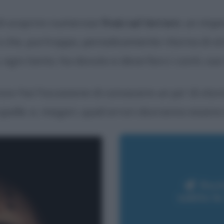
 di scoprire numerose
frasi sul terrore
: un impe
 che, purtroppo, periodicamente ritorna di st
ia, ogni tanto, ha dovuto e deve farci i conti, s
rore
hai l'occasione di conoscere un po' di stori
e spalle; e, magari, quali errori dovranno essere
Rest
subito l