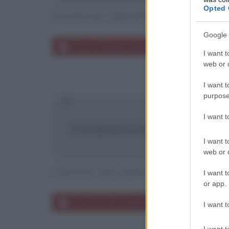
Opted 
HANNAH ARENDT
Google 
Frasi di Hannah Arendt
I want t
web or d
I want t
purpose
I want 
Il tempo previsto per oggi è inq
I want t
web or d
CHUCK PALAHNIUK
I want t
or app.
Frasi di Chuck Palahniuk
I want t
I want t