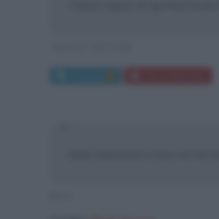
I mezzi capaci di riportare la più 
ADOLF HITLER
Commenti:
Frasi di Adolf Hitler
1
Bella esperienza vivere nel terro
ROY