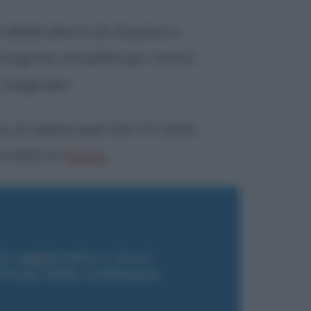
rdibile elenco di citazioni e
ringente attualità per motivi
uo malgrado.
a, di capire quel che c'è stato
 evitati in
futuro
.
a aggiornato e ricevi
a frase della settimana