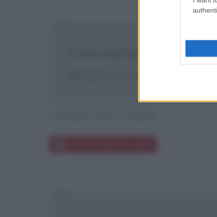
authenti
Ci sono due tipi di terrore, buon
loro
[gli americani]
e chiunque li
OSAMA BIN LADEN
Frasi di Osama Bin Laden