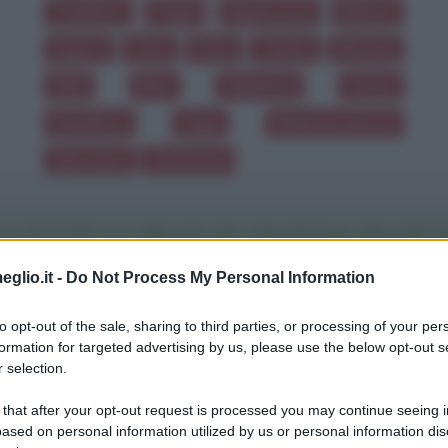
Traditori
Pugni
Apparenze
Misteri
Sapori
Case
Pane
Tombe
Marinai
Idoli
Baci
Sapienza
Corpo
Desiderio
Fuga
Ragionevolezza
Speranza
Testimoni
A TUTTE LE FRASI DI ANATOLE FRANCE
eglio.it -
Do Not Process My Personal Information
Download PDF
to opt-out of the sale, sharing to third parties, or processing of your per
formation for targeted advertising by us, please use the below opt-out s
 selection.
 that after your opt-out request is processed you may continue seeing i
ased on personal information utilized by us or personal information dis
suno li restituisce; i soli libri della mia bibliot