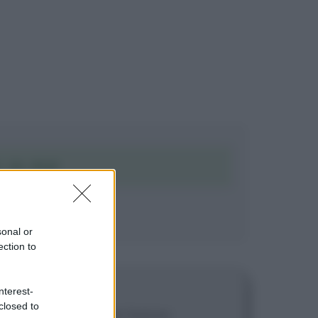
 IN PDF
sonal or
ection to
nterest-
closed to
eca sono quelli che mi hanno