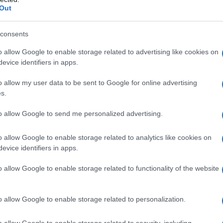
Out
consents
o allow Google to enable storage related to advertising like cookies on
evice identifiers in apps.
 castità è la più strana.
o allow my user data to be sent to Google for online advertising
s.
to allow Google to send me personalized advertising.
o allow Google to enable storage related to analytics like cookies on
ione e la gioia della saggezza.
evice identifiers in apps.
o allow Google to enable storage related to functionality of the website
o allow Google to enable storage related to personalization.
o allow Google to enable storage related to security, including