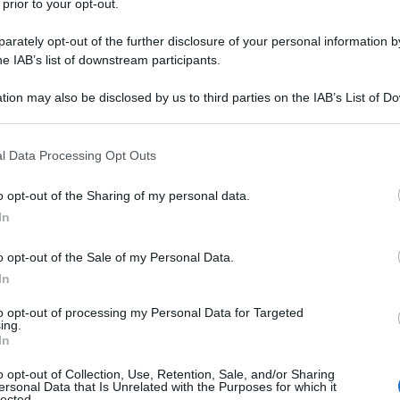
 prior to your opt-out.
rately opt-out of the further disclosure of your personal information by
he IAB’s list of downstream participants.
tion may also be disclosed by us to third parties on the IAB’s List of 
 that may further disclose it to other third parties.
 that this website/app uses one or more Google services and may gath
l Data Processing Opt Outs
including but not limited to your visit or usage behaviour. You may click 
essati alle donne, sono interessati ai loro vestiti
 to Google and its third-party tags to use your data for below specifi
o opt-out of the Sharing of my personal data.
ogle consent section.
In
e indossano.
o opt-out of the Sale of my Personal Data.
In
to opt-out of processing my Personal Data for Targeted
ing.
In
io quando non voleva firmare.
o opt-out of Collection, Use, Retention, Sale, and/or Sharing
ersonal Data that Is Unrelated with the Purposes for which it
lected.