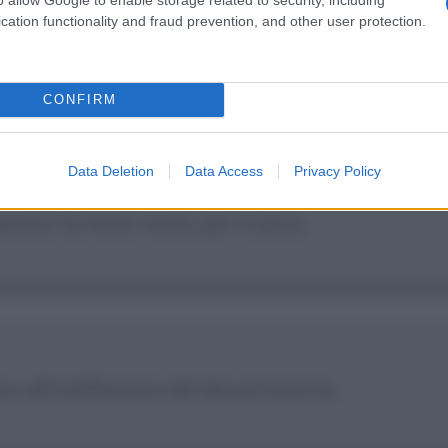
tà, proibisce ai ricchi così come ai poveri di dor
cation functionality and fraud prevention, and other user protection.
CONFIRM
Data Deletion
Data Access
Privacy Policy
esimo ha fatto molto per il sesso.
smo all'indifferenza del discernimento.