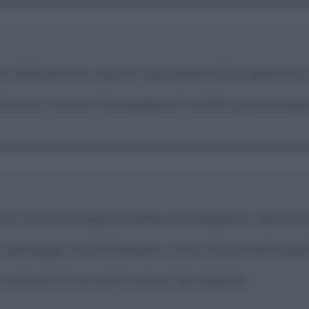
io delle donne oneste: han perduto la superbia e
atrona si onora. Posseggono l'umiltà, pietra angola
le con tutte le esigenze della vita elegante. Ma l
iù selvaggia, la più barbara. Così, la società lo g
 costumi. In un certo senso, ha ragione.