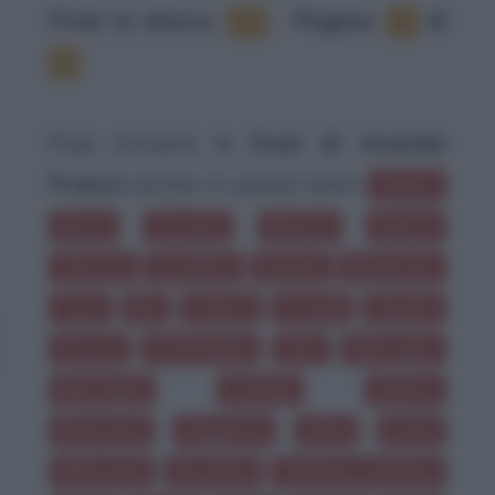
Frasi in elenco
:
‐
Pagina:
di
79
1
8
Puoi trovare le
frasi di Anatole
France
anche in questi temi:
Amare
Sesso
Peccato
Maestri
Guerra
Vittoria
Sconfitta
Satana
Risparmio
Caso
Dio
Pudore
Armadi
Amanti
Dovere
Gratitudine
Libri
Menzogne
Menzogna
Castigo
Delitto
Elemosina
Saggezza
Gioia
Ironia
Riflessioni
Sacrificio
Opinione pubblica