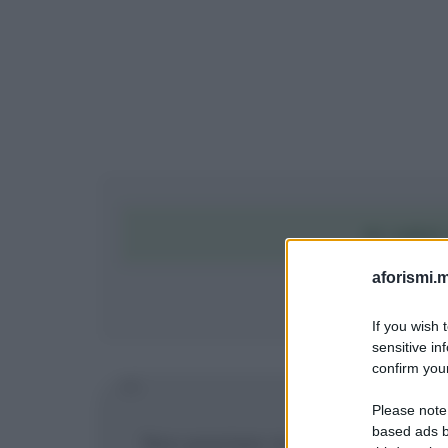
SCARIC
aforismi.m
If you wish 
sensitive in
confirm your
Please note
based ads b
Non prestare mai libri, perché nes