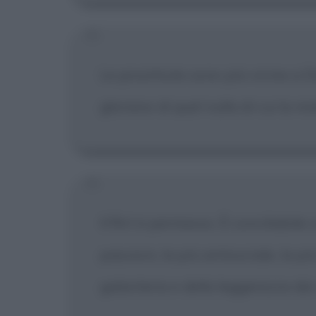
Le prostitute sono più vicine a D
gloriano di quel nulla di cui la m
Il flirt è permesso. È conciliabi
passioni, la più antisociale, la p
galanteria e della leggerezza dei