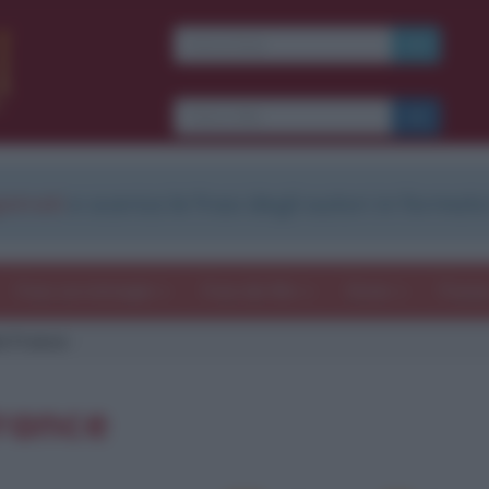
strati
e scarica le frasi degli autori in formato
Frasi con immagini
Frasi dei film
Storie
Poesi
e France
France