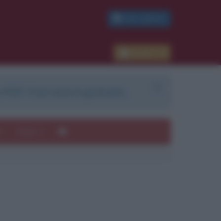
PDF GRATIS
Accedi
 PDF. Il servizio è gratuito.
e
Autori