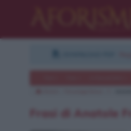
DOWNLOAD PDF
:
Regi
Temi
Frasi
Le frasi più lette
Aforismi
Personaggi famosi
F
Anatol
Frasi di Anatole 