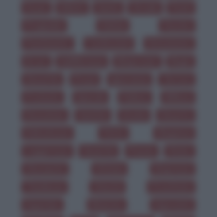
Scuse
Difetti
Gente
Strade
Ponti
Pregiudizi
Delizia
Fascino
Pentimento
Confessioni
Entusiasmo
Errori
Indifferenza
Rimproveri
Bugie
Sincerità
Prezzi
Ignoranza
Terrore
Proteste
Specchi
Pallore
Riflessi
Devozione
Santità
Grazia
Deserto
Delicatezza
Petto
Eleganza
Leggerezza
Severità
Poesia
Divino
Olocausto
Vittime
Disprezzo
Timidezza
Onestà
Prostitute
Superbia
Rivincite
Imprevisti