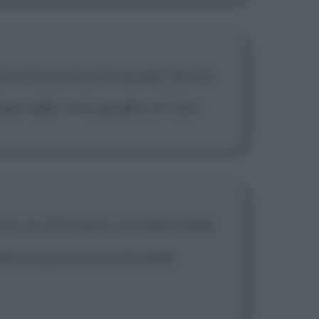
 non hanno più l'orgoglio. Non si
re delle virtù gradite al Cielo.
'amore no. È la meno mondana delle
iudica più severamente della