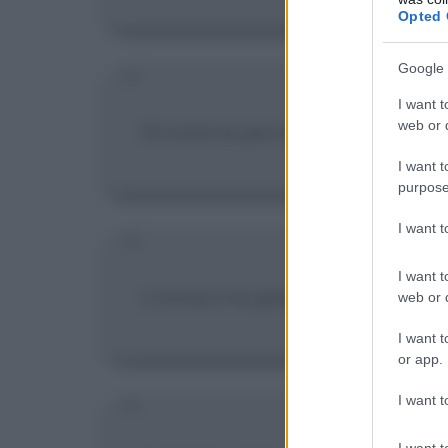
Opted 
Google 
I want t
web or d
Di tutte le perversioni sessuali la
I want t
purpose
I want 
I want t
L'ironia è la gaiezza della rifless
web or d
I want t
or app.
I want t
I want t