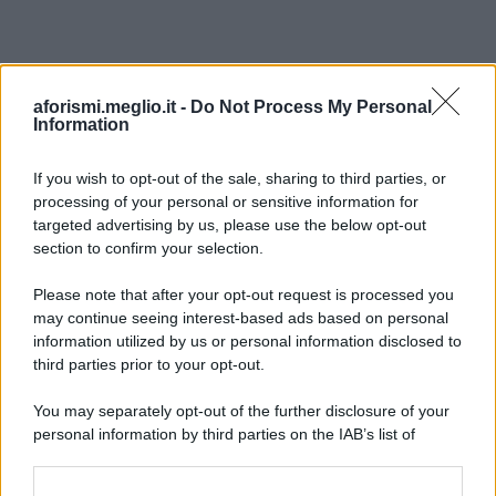
aforismi.meglio.it -
Do Not Process My Personal
Information
If you wish to opt-out of the sale, sharing to third parties, or
processing of your personal or sensitive information for
Ricevi LE FRASI PIÙ BELLE via e-mail
targeted advertising by us, please use the below opt-out
section to confirm your selection.
E-mail
OK
Please note that after your opt-out request is processed you
may continue seeing interest-based ads based on personal
information utilized by us or personal information disclosed to
third parties prior to your opt-out.
You may separately opt-out of the further disclosure of your
personal information by third parties on the IAB’s list of
downstream participants.