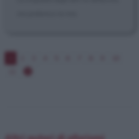
ma preferisco la mia.
1
2
3
4
5
6
7
8
9
10
11
Altri autori di aforismi