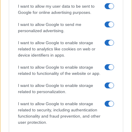
Frase film della settimana
I want to allow my user data to be sent to
Frasi film più lette
Google for online advertising purposes.
Incipit dei film
Elenco registi
I want to allow Google to send me
Film più cercati
personalized advertising.
Frasi sul cinema
I want to allow Google to enable storage
SERVIZI
related to analytics like cookies on web or
Mappa del sito
device identifiers in apps.
Privacy Policy
Cookie Policy
I want to allow Google to enable storage
Frasi suddivise per tema
related to functionality of the website or app.
Foto con frasi belle
I want to allow Google to enable storage
Indice degli autori
related to personalization.
I want to allow Google to enable storage
Aforismi
.meglio.it è l'archivio web dedicato a frasi,
related to security, including authentication
aforismi e citazioni più grande del web (137.901 frasi in
functionality and fraud prevention, and other
database) • ©2005-2025 • La riproduzione dei testi è
user protection.
consentita citando la fonte secondo la Licenza