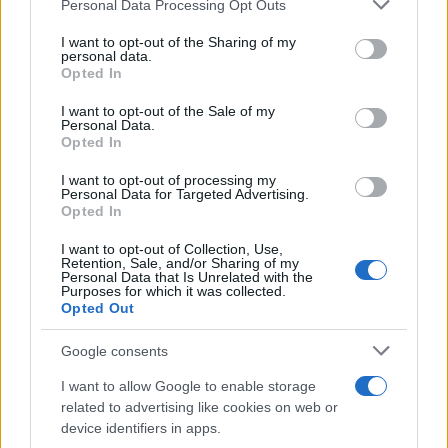
Personal Data Processing Opt Outs
This information may also be disclosed by us to third parties
on the IAB’s List of Downstream Participants that may further
I want to opt-out of the Sharing of my
disclose it to other third parties.
personal data.
Opted In
Please note that this website/app uses one or more Google
services and may gather and store information including but
I want to opt-out of the Sale of my
Personal Data.
not limited to your visit or usage behaviour. You may click to
Opted In
grant or deny consent to Google and its third-party tags to
use your data for below specified purposes in below Google
I want to opt-out of processing my
consent section.
Personal Data for Targeted Advertising.
FRASI
Opted In
Frase del giorno
I want to opt-out of Collection, Use,
Frasi celebri
Retention, Sale, and/or Sharing of my
Personal Data that Is Unrelated with the
Frasi da condividere
Purposes for which it was collected.
Poesie
Opted Out
Proverbi
Incipit letterari
Google consents
Storie con morale
I want to allow Google to enable storage
FILM
related to advertising like cookies on web or
device identifiers in apps.
Frasi dei film