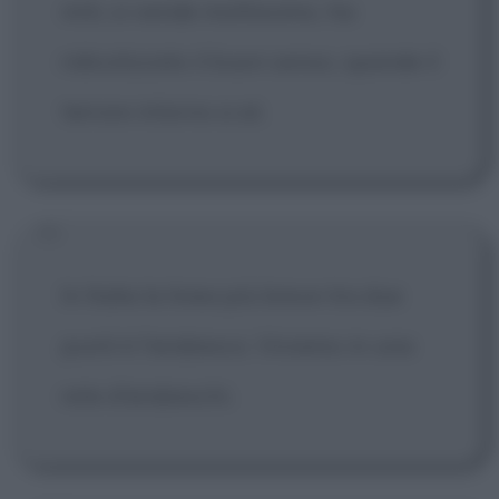
miti, si vende moltissimo, ha
ridicolizzato il buon senso, spande il
terrore intorno a sé.
In Italia la linea più breve tra due
punti è l'arabesco. Viviamo in una
rete d'arabeschi.