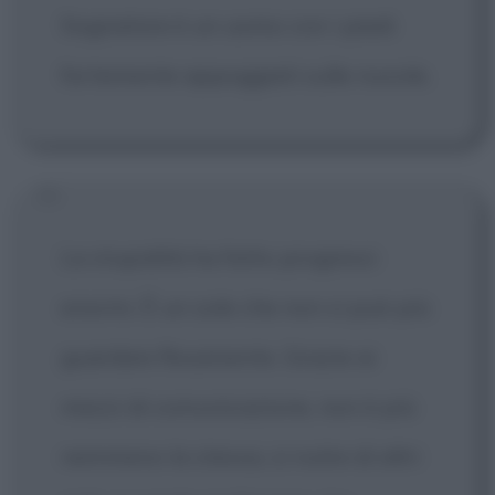
Sognatore è un uomo con i piedi
fortemente appoggiati sulle nuvole.
La stupidità ha fatto progressi
enormi. È un sole che non si può più
guardare fissamente. Grazie ai
mezzi di comunicazione, non è più
nemmeno la stessa, si nutre di altri