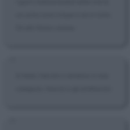
I giorni indimenticabili della vita di
un uomo sono cinque o sei in tutto.
Gli altri fanno volume.
In Italia i fascisti si dividono in due
categorie: i fascisti e gli antifascisti.