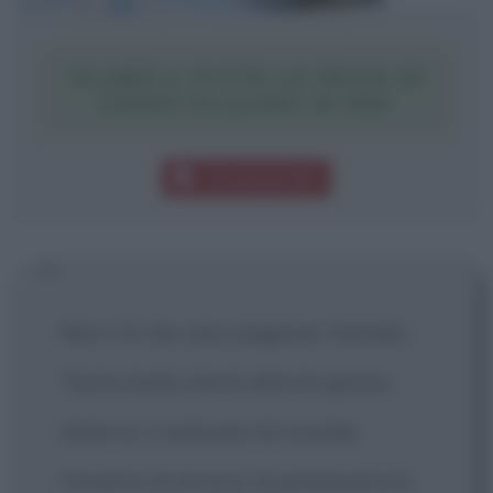
SCARICA TUTTE LE FRASI DI
ENNIO FLAIANO IN PDF
Download PDF
Non c'è che una stagione: l'estate.
Tanto bella che le altre le girano
attorno. L'autunno la ricorda,
l'inverno la invoca, la primavera la