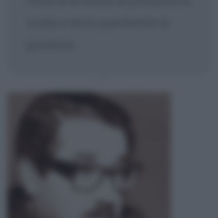
l'inverno la invoca, la primavera la
invidia e tenta puerilmente di
guastarla.