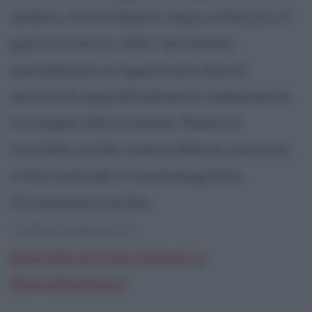
italiano, Ennio Flaiano nasce a Pescara il
giorno 5 marzo 1910. Giornalista
specializzato in apprezzati elzeviri
(articoli di approfondimento solitamente
non legati alla cronaca), Flaiano è
ricordato anche come brillante umorista,
critico teatrale e cinematografico.
Formazione e prime...
continua leggendo la:
Biografia di Ennio Flaiano su
Biografieonline.it