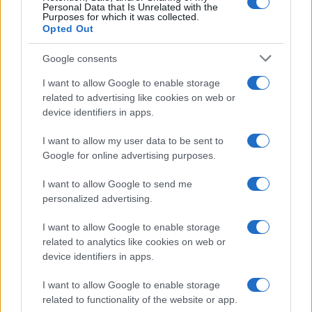
Personal Data that Is Unrelated with the
Frasi da condividere
Purposes for which it was collected.
Poesie
Opted Out
Proverbi
Incipit letterari
Google consents
Storie con morale
I want to allow Google to enable storage
FILM
related to advertising like cookies on web or
device identifiers in apps.
Frasi dei film
Frase film della settimana
I want to allow my user data to be sent to
Frasi film più lette
Google for online advertising purposes.
Incipit dei film
Elenco registi
I want to allow Google to send me
Film più cercati
personalized advertising.
Frasi sul cinema
I want to allow Google to enable storage
SERVIZI
related to analytics like cookies on web or
Mappa del sito
device identifiers in apps.
Privacy Policy
Cookie Policy
I want to allow Google to enable storage
Frasi suddivise per tema
related to functionality of the website or app.