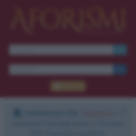
Accedi
DOWNLOAD PDF
:
Registrati
e
scarica le frasi degli autori in formato
PDF. Il servizio è gratuito.