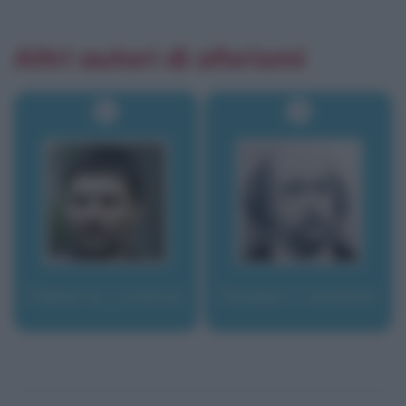
Altri autori di aforismi
Flaherty, Lorenzo
Flaubert, Gustave