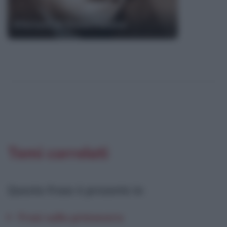
Aforismi di Ennio Flaiano
Temi correlati
Questa frase è presente in
:
Frasi sulla primavera