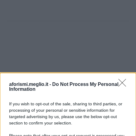
aforismi.meglio.it -
Do Not Process My Personal
Information
If you wish to opt-out of the sale, sharing to third parties, or
processing of your personal or sensitive information for
Ricevi LE FRASI PIÙ BELLE via e-mail
targeted advertising by us, please use the below opt-out
section to confirm your selection.
E-mail
OK
Please note that after your opt-out request is processed you