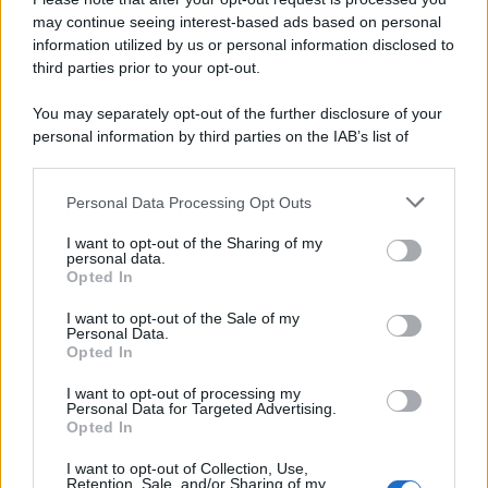
may continue seeing interest-based ads based on personal
information utilized by us or personal information disclosed to
third parties prior to your opt-out.
You may separately opt-out of the further disclosure of your
personal information by third parties on the IAB’s list of
downstream participants.
Personal Data Processing Opt Outs
This information may also be disclosed by us to third parties
on the IAB’s List of Downstream Participants that may further
I want to opt-out of the Sharing of my
disclose it to other third parties.
personal data.
Opted In
Please note that this website/app uses one or more Google
services and may gather and store information including but
I want to opt-out of the Sale of my
Personal Data.
not limited to your visit or usage behaviour. You may click to
Opted In
grant or deny consent to Google and its third-party tags to
use your data for below specified purposes in below Google
I want to opt-out of processing my
consent section.
Personal Data for Targeted Advertising.
FRASI
Opted In
Frase del giorno
I want to opt-out of Collection, Use,
Frasi celebri
Retention, Sale, and/or Sharing of my