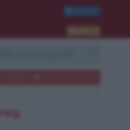
PDF GRATIS
Accedi
 PDF. Il servizio è gratuito.
e
Autori
weig