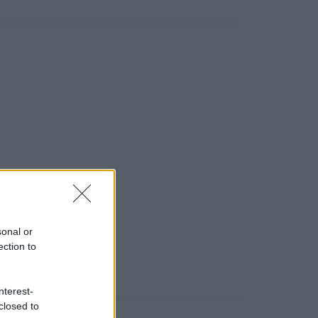
sonal or
ection to
nterest-
closed to