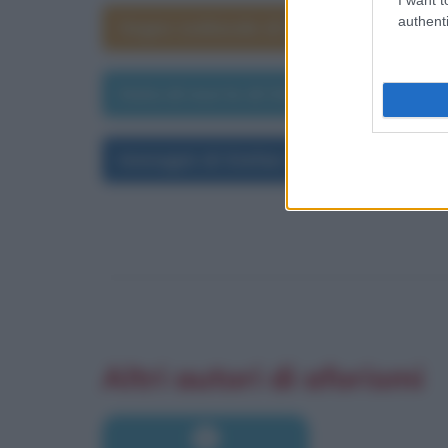
authenti
Segno zodiacale di Stefan Zweig
Data di morte di Stefan Zweig
Immagini di Stefan Zweig
Altri autori di aforismi