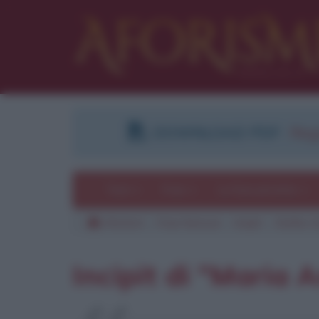
DOWNLOAD PDF
:
Regi
Temi
Frasi
Le frasi più lette
Aforismi
Frasi famose
Incipit
Stefan Z
Incipit di "Maria 