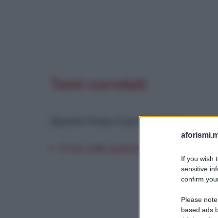
Temi correlati
Questa frase è presente in
:
aforismi.m
Frasi sulla polemica
If you wish 
sensitive in
confirm your
Please note
based ads b