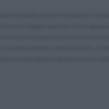
 Maria Antonietta vuol dire riprendere un proc
ano con la maggior asprezza. Il tono appassio
monarchia la rivoluzione fu costretta ad attacca
 e la politica dormano nello stesso letto, e là
ettarsi molta giustizia dai facili servitori dell