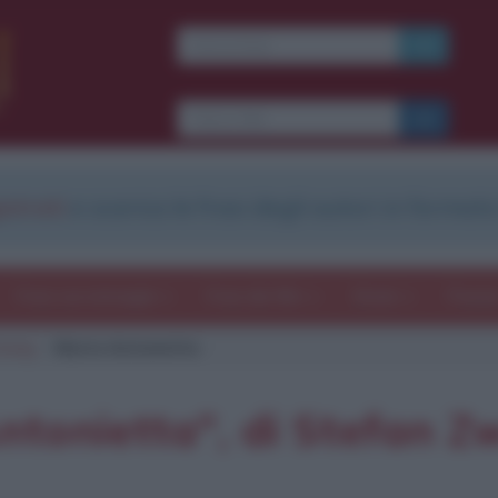
strati
e scarica le frasi degli autori in formato
Frasi con immagini
Frasi dei film
Storie
Poesi
weig
Maria Antonietta
Antonietta", di Stefan Z