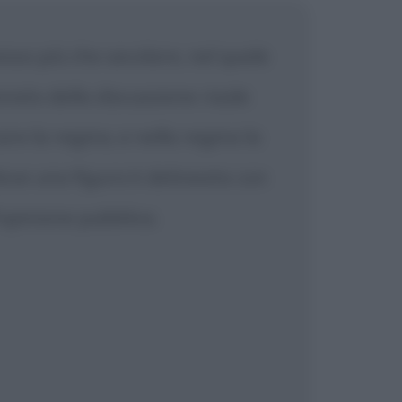
esso più che secolare, nel quale
nato della discussione risale
re la regina, e nella regina la
 dove una figura è delineata con
'opinione pubblica.