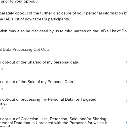
 prior to your opt-out.
rately opt-out of the further disclosure of your personal information by
weig
he IAB’s list of downstream participants.
tion may also be disclosed by us to third parties on the IAB’s List of 
del 1881 a Vienna, al tempo capitale dell'Imp
 that may further disclose it to other third parties.
oveniente da una famiglia di banchieri, e di Mo
 that this website/app uses one or more Google services and may gath
l Data Processing Opt Outs
'adolescenza influenzata dalle condizioni eco
including but not limited to your visit or usage behaviour. You may click 
 to Google and its third-party tags to use your data for below specifi
o opt-out of the Sharing of my personal data.
ogle consent section.
In
o opt-out of the Sale of my Personal Data.
ieonline.it
In
to opt-out of processing my Personal Data for Targeted
ing.
In
o opt-out of Collection, Use, Retention, Sale, and/or Sharing
ersonal Data that Is Unrelated with the Purposes for which it
lected.