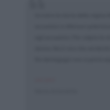
Scrivere la storia della regina
accusatori e difensori polemizz
agli accusatori. Per colpire la 
donna. Ma è raro che veridicità
fini demagogici non si potrà asp
INCIPIT
Maria Antonietta