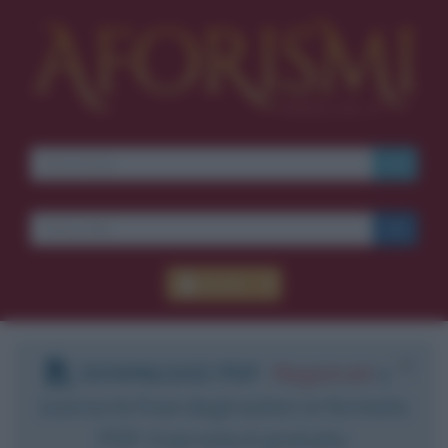
Accedi
DOWNLOAD PDF
:
Registrati
e
scarica le frasi degli autori in formato
PDF. Il servizio è gratuito.