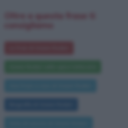
Oltre a questa frase ti
consigliamo
Le frasi di Gianni Rodari
Gianni Rodari nelle opere letterarie
Una frase a caso di Gianni Rodari
Biografia di Gianni Rodari
Data di nascita di Gianni Rodari