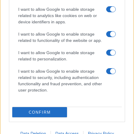
Frasi sul cinema
I want to allow Google to enable storage
SERVIZI
related to analytics like cookies on web or
Mappa del sito
device identifiers in apps.
Privacy Policy
Cookie Policy
I want to allow Google to enable storage
Frasi suddivise per tema
related to functionality of the website or app.
Foto con frasi belle
I want to allow Google to enable storage
Indice degli autori
related to personalization.
I want to allow Google to enable storage
Aforismi
.meglio.it è l'archivio web dedicato a frasi,
related to security, including authentication
aforismi e citazioni più grande del web (137.848 frasi in
functionality and fraud prevention, and other
database) • ©2005-2025 • La riproduzione dei testi è
user protection.
consentita citando la fonte secondo la Licenza
Creative Commons
• Nota: in qualità di Affiliato Amazon,
il sito ricava una commissione sugli acquisti idonei. •
CONFIRM
Contatti
Data Deletion
Data Access
Privacy Policy