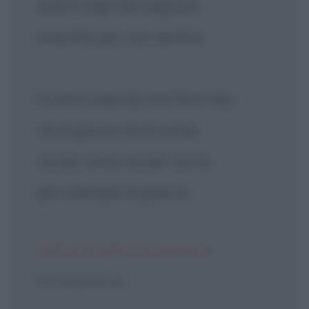
avere sogni da sognare,
orecchie per non sentire.
Ci sono cose da non fare mai,
né di giorno né di notte,
né per mare né per terra:
per esempio la guerra.
TITOLO DELLA POESIA
Promemoria