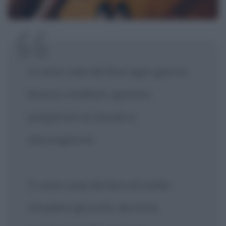
Ci sono cose da fare ogni giorno:
lavarsi, studiare, giocare,
preparare la tavola a
mezzogiorno.
Ci sono cose da fare di notte:
chiudere gli occhi, dormire,