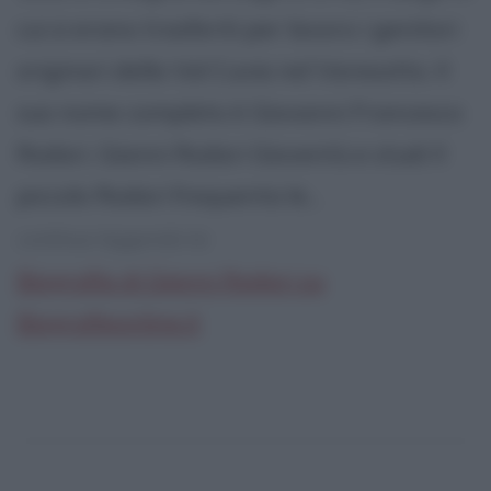
cui si erano trasferiti per lavoro i genitori
originari della Val Cuvia nel Varesotto. Il
suo nome completo è Giovanni Francesco
Rodari. Gianni Rodari Gioventù e studi Il
piccolo Rodari frequenta le...
continua leggendo la:
Biografia di Gianni Rodari su
Biografieonline.it