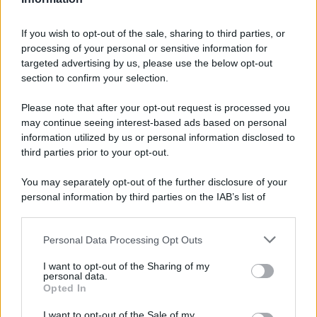
If you wish to opt-out of the sale, sharing to third parties, or
processing of your personal or sensitive information for
Ricevi LE FRASI PIÙ BELLE via e-mail
targeted advertising by us, please use the below opt-out
section to confirm your selection.
E-mail
OK
Please note that after your opt-out request is processed you
may continue seeing interest-based ads based on personal
information utilized by us or personal information disclosed to
third parties prior to your opt-out.
You may separately opt-out of the further disclosure of your
personal information by third parties on the IAB’s list of
downstream participants.
Personal Data Processing Opt Outs
This information may also be disclosed by us to third parties
on the IAB’s List of Downstream Participants that may further
I want to opt-out of the Sharing of my
disclose it to other third parties.
personal data.
Opted In
Please note that this website/app uses one or more Google
services and may gather and store information including but
I want to opt-out of the Sale of my