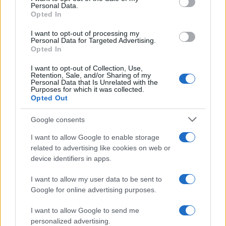
Personal Data.
not limited to your visit or usage behaviour. You may click to
Opted In
grant or deny consent to Google and its third-party tags to
use your data for below specified purposes in below Google
I want to opt-out of processing my
consent section.
Personal Data for Targeted Advertising.
FRASI
Opted In
Frase del giorno
I want to opt-out of Collection, Use,
Frasi celebri
Retention, Sale, and/or Sharing of my
Personal Data that Is Unrelated with the
Frasi da condividere
Purposes for which it was collected.
Poesie
Opted Out
Proverbi
Incipit letterari
Google consents
Storie con morale
I want to allow Google to enable storage
FILM
related to advertising like cookies on web or
device identifiers in apps.
Frasi dei film
Frase film della settimana
I want to allow my user data to be sent to
Frasi film più lette
Google for online advertising purposes.
Incipit dei film
Elenco registi
I want to allow Google to send me
Film più cercati
personalized advertising.