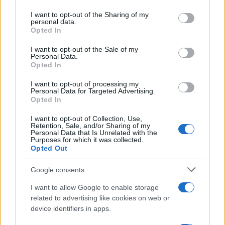
on the IAB’s List of Downstream Participants that may further
I want to opt-out of the Sharing of my
disclose it to other third parties.
personal data.
Opted In
Please note that this website/app uses one or more Google
services and may gather and store information including but
I want to opt-out of the Sale of my
Personal Data.
not limited to your visit or usage behaviour. You may click to
Opted In
grant or deny consent to Google and its third-party tags to
use your data for below specified purposes in below Google
I want to opt-out of processing my
consent section.
Personal Data for Targeted Advertising.
FRASI
Opted In
Frase del giorno
I want to opt-out of Collection, Use,
Frasi celebri
Retention, Sale, and/or Sharing of my
Personal Data that Is Unrelated with the
Frasi da condividere
Purposes for which it was collected.
Poesie
Opted Out
Proverbi
Incipit letterari
Google consents
Storie con morale
I want to allow Google to enable storage
FILM
related to advertising like cookies on web or
device identifiers in apps.
Frasi dei film
Frase film della settimana