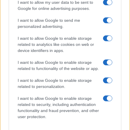
I want to allow my user data to be sent to
Frasi film più lette
Google for online advertising purposes.
Incipit dei film
Elenco registi
I want to allow Google to send me
Film più cercati
personalized advertising.
Frasi sul cinema
I want to allow Google to enable storage
SERVIZI
related to analytics like cookies on web or
Mappa del sito
device identifiers in apps.
Privacy Policy
Cookie Policy
I want to allow Google to enable storage
Frasi suddivise per tema
related to functionality of the website or app.
Foto con frasi belle
I want to allow Google to enable storage
Indice degli autori
related to personalization.
I want to allow Google to enable storage
Aforismi
.meglio.it è l'archivio web dedicato a frasi,
related to security, including authentication
aforismi e citazioni più grande del web (137.905 frasi in
functionality and fraud prevention, and other
database) • ©2005-2025 • La riproduzione dei testi è
user protection.
consentita citando la fonte secondo la Licenza
Creative Commons
• Nota: in qualità di Affiliato Amazon,