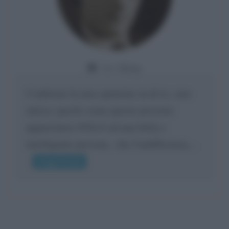
Da:
Giusy
Confermo la mia opinione su di te, cara
amica: parole come queste possono
appartenere SOLO ad una bella e
intelligente persona.. che l'indifferenza,...
Leggi di più