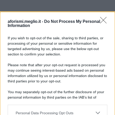
aforismi.meglio.it -
Do Not Process My Personal
Information
If you wish to opt-out of the sale, sharing to third parties, or
processing of your personal or sensitive information for
Ricevi LE FRASI PIÙ BELLE via e-mail
targeted advertising by us, please use the below opt-out
section to confirm your selection.
E-mail
OK
Please note that after your opt-out request is processed you
may continue seeing interest-based ads based on personal
information utilized by us or personal information disclosed to
third parties prior to your opt-out.
You may separately opt-out of the further disclosure of your
personal information by third parties on the IAB’s list of
downstream participants.
Personal Data Processing Opt Outs
This information may also be disclosed by us to third parties