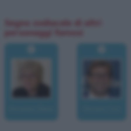
Segno zodiacale di altri
personaggi famosi
Ferrante, Elena
Ferrara, Ciro