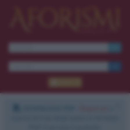
Accedi
DOWNLOAD PDF
:
Registrati
e
scarica le frasi degli autori in formato
PDF. Il servizio è gratuito.