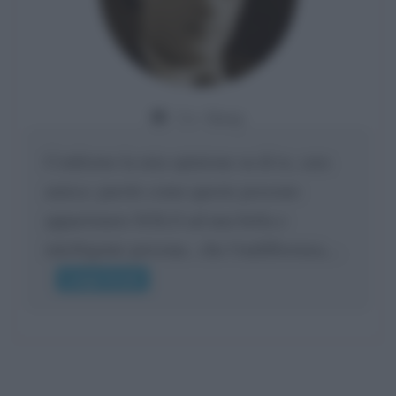
Da:
Giusy
Confermo la mia opinione su di te, cara
amica: parole come queste possono
appartenere SOLO ad una bella e
intelligente persona.. che l'indifferenza,...
Leggi di più