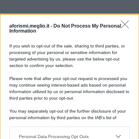
aforismi.meglio.it -
Do Not Process My Personal
Information
If you wish to opt-out of the sale, sharing to third parties, or
processing of your personal or sensitive information for
Ricevi LE FRASI PIÙ BELLE via e-mail
targeted advertising by us, please use the below opt-out
section to confirm your selection.
E-mail
OK
Please note that after your opt-out request is processed you
may continue seeing interest-based ads based on personal
information utilized by us or personal information disclosed to
third parties prior to your opt-out.
You may separately opt-out of the further disclosure of your
personal information by third parties on the IAB’s list of
downstream participants.
Personal Data Processing Opt Outs
This information may also be disclosed by us to third parties