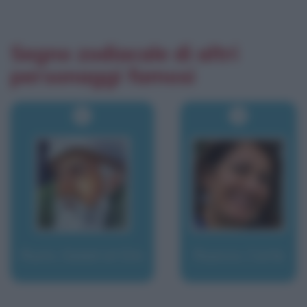
Segno zodiacale di altri
personaggi famosi
Rumi, Gialal al-Din
Ruocco, Carla