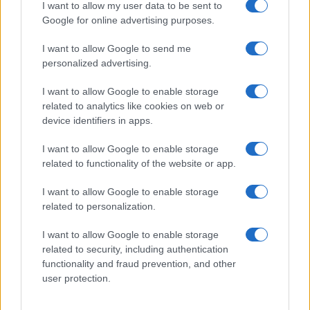
I want to allow my user data to be sent to
Frasi film più lette
Google for online advertising purposes.
Incipit dei film
Elenco registi
I want to allow Google to send me
Film più cercati
personalized advertising.
Frasi sul cinema
I want to allow Google to enable storage
SERVIZI
related to analytics like cookies on web or
Mappa del sito
device identifiers in apps.
Privacy Policy
Cookie Policy
I want to allow Google to enable storage
Frasi suddivise per tema
related to functionality of the website or app.
Foto con frasi belle
I want to allow Google to enable storage
Indice degli autori
related to personalization.
I want to allow Google to enable storage
Aforismi
.meglio.it è l'archivio web dedicato a frasi,
related to security, including authentication
aforismi e citazioni più grande del web (137.890 frasi in
functionality and fraud prevention, and other
database) • ©2005-2025 • La riproduzione dei testi è
user protection.
consentita citando la fonte secondo la Licenza
Creative Commons
• Nota: in qualità di Affiliato Amazon,