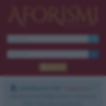
Accedi
DOWNLOAD PDF
:
Registrati
e
scarica le frasi degli autori in formato
PDF. Il servizio è gratuito.