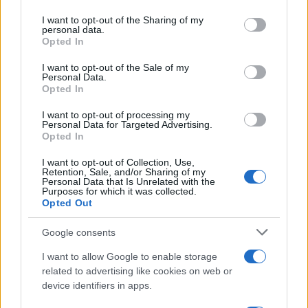
on the IAB’s List of Downstream Participants that may further
I want to opt-out of the Sharing of my
disclose it to other third parties.
personal data.
Opted In
Please note that this website/app uses one or more Google
services and may gather and store information including but
I want to opt-out of the Sale of my
Personal Data.
not limited to your visit or usage behaviour. You may click to
Opted In
grant or deny consent to Google and its third-party tags to
use your data for below specified purposes in below Google
I want to opt-out of processing my
consent section.
Personal Data for Targeted Advertising.
FRASI
Opted In
Frase del giorno
I want to opt-out of Collection, Use,
Frasi celebri
Retention, Sale, and/or Sharing of my
Personal Data that Is Unrelated with the
Frasi da condividere
Purposes for which it was collected.
Poesie
Opted Out
Proverbi
Incipit letterari
Google consents
Storie con morale
I want to allow Google to enable storage
FILM
related to advertising like cookies on web or
device identifiers in apps.
Frasi dei film
Frase film della settimana