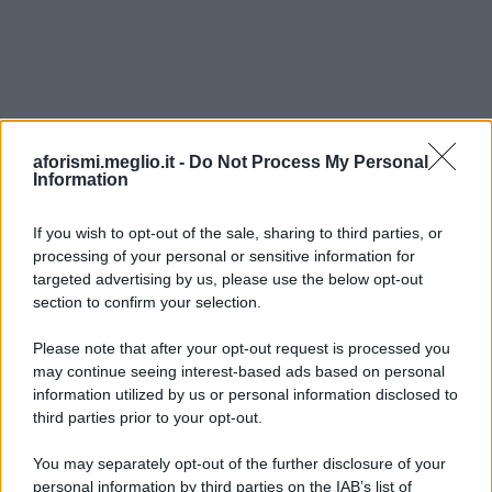
aforismi.meglio.it -
Do Not Process My Personal
Information
If you wish to opt-out of the sale, sharing to third parties, or
processing of your personal or sensitive information for
Ricevi LE FRASI PIÙ BELLE via e-mail
targeted advertising by us, please use the below opt-out
section to confirm your selection.
E-mail
OK
Please note that after your opt-out request is processed you
may continue seeing interest-based ads based on personal
information utilized by us or personal information disclosed to
third parties prior to your opt-out.
You may separately opt-out of the further disclosure of your
personal information by third parties on the IAB’s list of