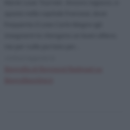
Marie Louis Tournier. Ancora ragazzo, si
sposta nella capitale francese, dove
frequenta il Liceo Carlo Magno (gli
insegnanti lo ritengono un buon allievo,
ma per nulla portato per...
continua leggendo la:
Biografia di Raymond Radiguet su
Biografieonline.it