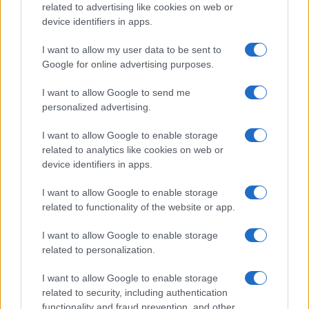
FILM
related to advertising like cookies on web or
device identifiers in apps.
Frasi dei film
Frase film della settimana
I want to allow my user data to be sent to
Frasi film più lette
Google for online advertising purposes.
Incipit dei film
Elenco registi
I want to allow Google to send me
Film più cercati
personalized advertising.
Frasi sul cinema
I want to allow Google to enable storage
SERVIZI
related to analytics like cookies on web or
Mappa del sito
device identifiers in apps.
Privacy Policy
Cookie Policy
I want to allow Google to enable storage
Frasi suddivise per tema
related to functionality of the website or app.
Foto con frasi belle
I want to allow Google to enable storage
Indice degli autori
related to personalization.
I want to allow Google to enable storage
Aforismi
.meglio.it è l'archivio web dedicato a frasi,
related to security, including authentication
aforismi e citazioni più grande del web (137.897 frasi in
functionality and fraud prevention, and other