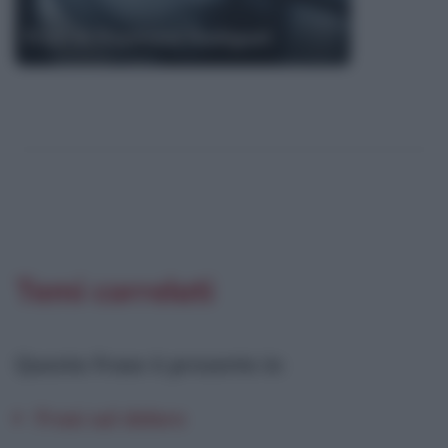
Frasi di Raymond Radiguet
Temi correlati
Questa frase è presente in
:
Frasi sul dolore