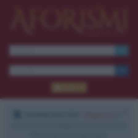
Accedi
DOWNLOAD PDF
:
Registrati
e
scarica le frasi degli autori in formato
PDF. Il servizio è gratuito.