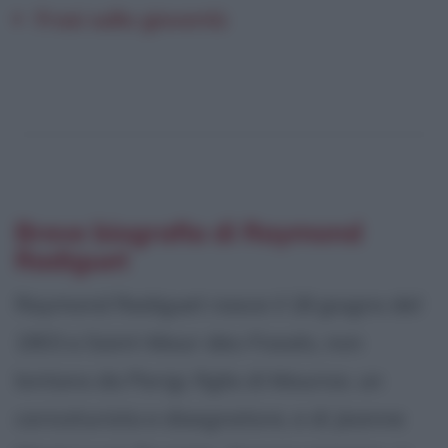
Frasi sulla gioventù
Breve biografia di Raymond
Radiguet
Raymond Radiguet nasce il 18 giugno del
1903 a Saint-Maur-des-Fossés, non
lontano da Parigi, figlio di Maurice, un
caricaturista e disegnatore, e di Jeanne