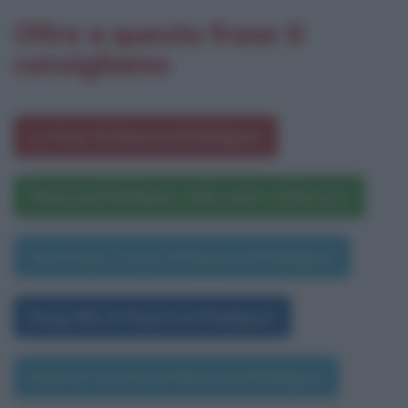
Oltre a questa frase ti
consigliamo
Le frasi di Raymond Radiguet
Raymond Radiguet nelle opere letterarie
Una frase a caso di Raymond Radiguet
Biografia di Raymond Radiguet
Data di nascita di Raymond Radiguet