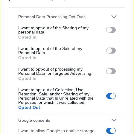
downstream participants.
Personal Data Processing Opt Outs
This information may also be disclosed by us to third parties
on the IAB’s List of Downstream Participants that may further
I want to opt-out of the Sharing of my
disclose it to other third parties.
personal data.
Opted In
Please note that this website/app uses one or more Google
services and may gather and store information including but
I want to opt-out of the Sale of my
Personal Data.
not limited to your visit or usage behaviour. You may click to
Opted In
grant or deny consent to Google and its third-party tags to
use your data for below specified purposes in below Google
I want to opt-out of processing my
consent section.
Personal Data for Targeted Advertising.
FRASI
Opted In
Frase del giorno
I want to opt-out of Collection, Use,
Frasi celebri
Retention, Sale, and/or Sharing of my
Personal Data that Is Unrelated with the
Frasi da condividere
Purposes for which it was collected.
Poesie
Opted Out
Proverbi
Incipit letterari
Google consents
Storie con morale
I want to allow Google to enable storage