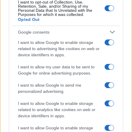
I want to opt-out of Collection, Use,
Frasi celebri
Retention, Sale, and/or Sharing of my
Personal Data that Is Unrelated with the
Frasi da condividere
Purposes for which it was collected.
Poesie
Opted Out
Proverbi
Incipit letterari
Google consents
Storie con morale
I want to allow Google to enable storage
FILM
related to advertising like cookies on web or
device identifiers in apps.
Frasi dei film
Frase film della settimana
I want to allow my user data to be sent to
Frasi film più lette
Google for online advertising purposes.
Incipit dei film
Elenco registi
I want to allow Google to send me
Film più cercati
personalized advertising.
Frasi sul cinema
I want to allow Google to enable storage
SERVIZI
related to analytics like cookies on web or
Mappa del sito
device identifiers in apps.
Privacy Policy
Cookie Policy
I want to allow Google to enable storage